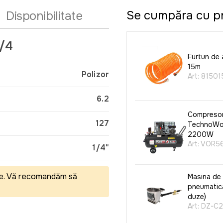
Se cumpăra cu p
Disponibilitate
1/4
Furtun de 
15m
Polizor
Art:
81501
6.2
Compresor
127
TechnoWo
2200W
Art:
VOR56
1/4"
eale. Vă recomandăm să
Masina de 
pneumatic
duze)
Art:
DZ-C2