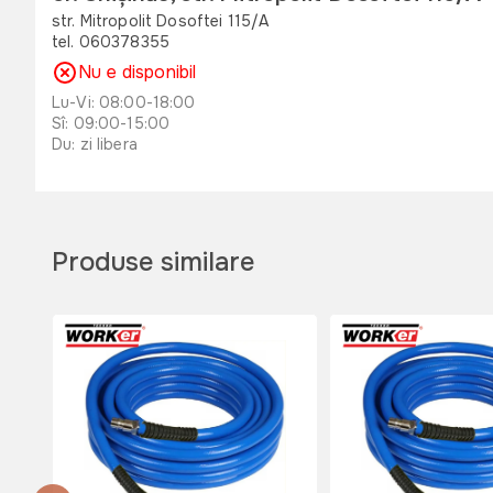
str. Mitropolit Dosoftei 115/A
tel. 060378355
Nu e disponibil
Lu-Vi: 08:00-18:00
Sî: 09:00-15:00
Du: zi libera
or. Orhei , str. Unirii 49 B
str. Unirii 49 B
tel. 060311173
Produse similare
Disponibil
Lu-Vi: 08:00-18:00
Sî: 08:00-17:00
Du: 08:00-15:00
or. Edinet, str. Octavian Cirimpei 65
str. Octavian Cirimpei 65
tel. 060311174
Disponibil
Lu-Vi: 08:00-18:00