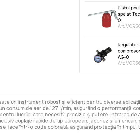
Pistol pne
spalat Te
01
Art:
VOR56
Regulator 
compreso
AG-01
Art:
VOR56
Compresor
TechnoWor
aer compr
TechnoWor
te un instrument robust și eficient pentru diverse aplicați
piese)
 un consum de aer de 127 l/min, asigurând o performanță cons
Art:
VOR5
pentru lucrări care necesită precizie și putere. Intrarea de
inclusiv cuplaje rapide de tip european, japonez și american
e face într-o cutie colorată, asigurând protecția în timpul t
Pulverizat