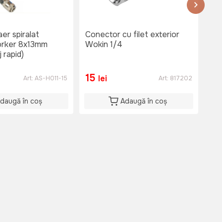
er spiralat
Conector cu filet exterior
Fur
rker 8x13mm
Wokin 1/4
Te
 rapid)
rap
15
3
lei
Art:
AS-H011-15
Art:
817202
daugă în coș
Adaugă în coș