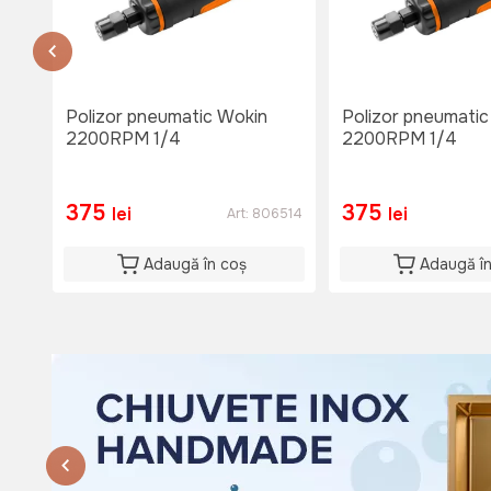
тел. 060653777
Disponibil
Lu-Vi: 08:00-18:00
Si: 08:00 - 15:00
Du: 08:00 - 15:00
Polizor pneumatic Wokin
Polizor pneumatic
2200RPM 1/4
2200RPM 1/4
375
375
lei
lei
Art:
806514
Adaugă în coș
Adaugă î