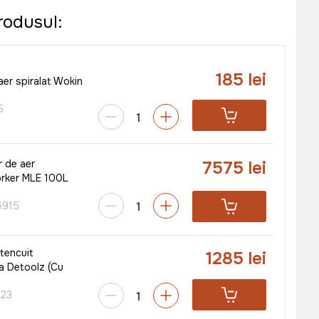
rodusul:
185 lei
aer spiralat Wokin
5
7575 lei
 de aer
rker MLE 100L
915
tencuit
1285 lei
a Detoolz (Cu
23