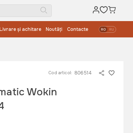
Livrare și achitare
Noutăți
Contacte
RO
RU
806514
Cod articol:
umatic Wokin
4