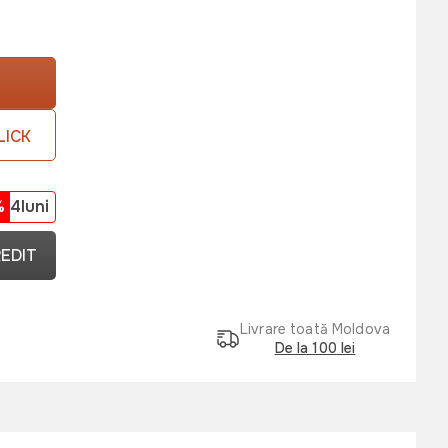
LICK
%
4luni
REDIT
Livrare toată Moldova
De la 100 lei