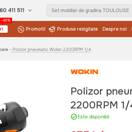
60 411 511
-30%
ri
Promotii
Produse resigilate
Despre noi
oare
- Polizor pneumatic Wokin 2200RPM 1/4
Polizor pne
2200RPM 1/
Este disponibil