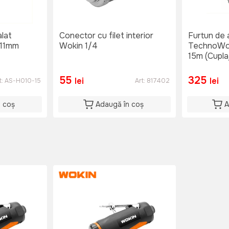
alat
Conector cu filet interior
Furtun de a
x11mm
Wokin 1/4
TechnoWo
15m (Cuplaj
55
325
lei
lei
t:
AS-H010-15
Art:
817402
n coș
Adaugă în coș
A