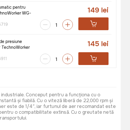
umatic pentru
149 lei
chnoWorker WG-
719
de presiune
145 lei
r TechnoWorker
911
 de aer 24L 150W
2999 lei
ker+Kit Accesorii
imat
ker ATK-01 (5
i industriale. Conceput pentru a funcționa cu o
tantă și fiabilă. Cu o viteză liberă de 22,000 rpm și
7907
 aer este de 1/4″, iar furtunul de aer recomandat este
, pentru o compatibilitate extinsă. Cu o greutate netă
ransportului.
1199 lei
or electric Detoolz