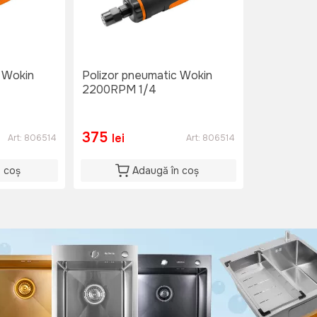
 Wokin
Polizor pneumatic Wokin
2200RPM 1/4
375
lei
Art:
806514
Art:
806514
n coș
Adaugă în coș