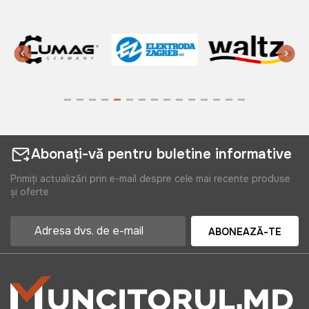
Abonați-vă pentru buletine informative
Primiți actualizări prin e-mail despre cele mai recente produse
și oferte
ABONEAZĂ-TE