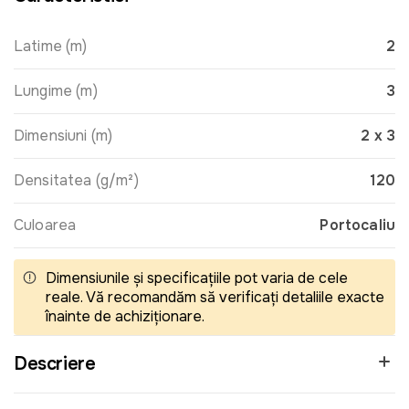
Latime (m)
2
Lungime (m)
3
Dimensiuni (m)
2 x 3
Densitatea (g/m²)
120
Culoarea
Portocaliu
Dimensiunile și specificațiile pot varia de cele
reale. Vă recomandăm să verificați detaliile exacte
înainte de achiziționare.
Descriere