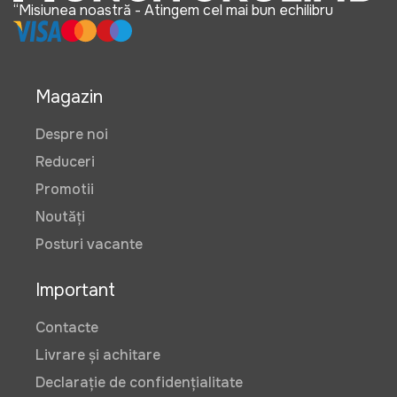
“Misiunea noastră - Atingem cel mai bun echilibru
Magazin
Despre noi
Reduceri
Promotii
Noutăți
Posturi vacante
Important
Contacte
Livrare și achitare
Declarație de confidențialitate