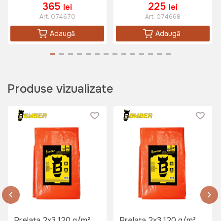
365
225
lei
lei
Art:
074670
Art:
074668
Adaugă
Adaugă
Produse vizualizate
Prelata 2x3 120 g/m²
Prelata 2x3 120 g/m²