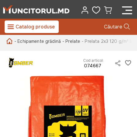
Catalog produse
Căutare
- Echipamente grădină
- Prelate
- Prelata 2x3 120 g/m² Bo
Cod articol:
074667