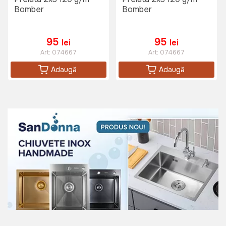
Bomber
Bomber
95
95
lei
lei
Art:
074667
Art:
074667
Adaugă
Adaugă