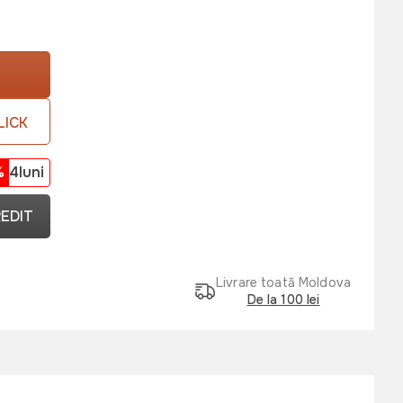
LICK
%
4luni
REDIT
Livrare toată Moldova
De la 100 lei