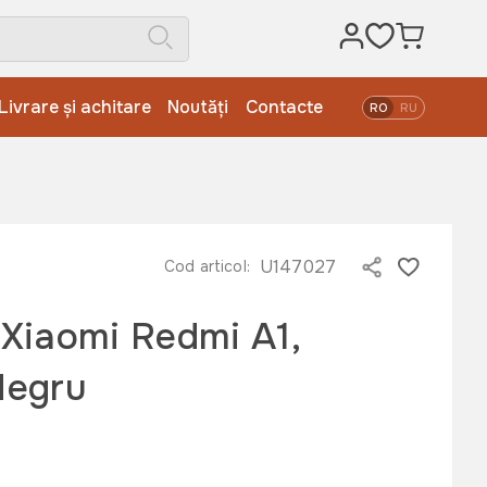
Livrare și achitare
Noutăți
Contacte
RO
RU
U147027
Cod articol:
Xiaomi Redmi A1,
Negru