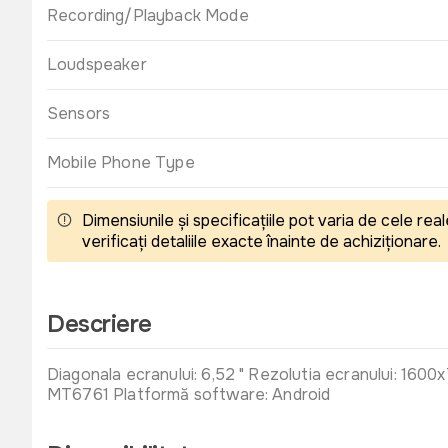
Recording/Playback Mode
Loudspeaker
Sensors
Mobile Phone Type
Dimensiunile și specificațiile pot varia de cele r
verificați detaliile exacte înainte de achiziționare.
Descriere
Diagonala ecranului: 6,52 " Rezolutia ecranului: 16
MT6761 Platformă software: Android