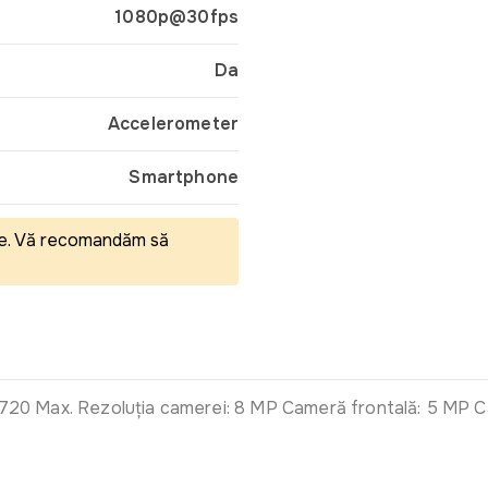
1080p@30fps
Da
Accelerometer
Smartphone
eale. Vă recomandăm să
00x720 Max. Rezoluția camerei: 8 MP Cameră frontală: 5 MP