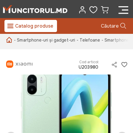
Catalog produse
Căutare
- Smartphone-uri și gadget-uri
- Telefoane
- Smartphone-u
Cod articol:
U203980