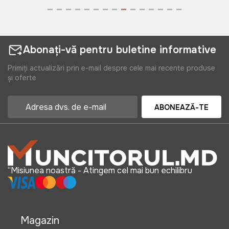
Abonați-vă pentru buletine informative
Primiți actualizări prin e-mail despre cele mai recente produse
și oferte
ABONEAZĂ-TE
“Misiunea noastră - Atingem cel mai bun echilibru
Magazin