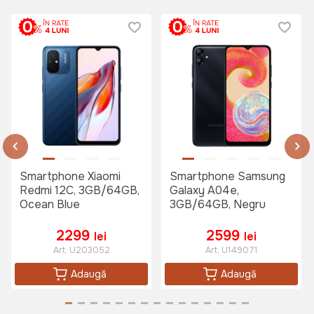
Smartphone Xiaomi
Smartphone Samsung
Redmi 12C, 3GB/64GB,
Galaxy A04e,
Ocean Blue
3GB/64GB, Negru
2299
2599
lei
lei
Art:
U203052
Art:
U149071
Adaugă
Adaugă