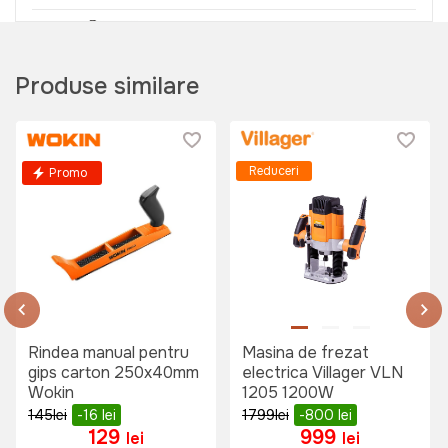
Pantaloni de protectie VBT 17
Art:
046922
Produse similare
250 lei
Reduceri
Promo
Salopeta de lucru Wokin XL
Art:
452905
Rindea manual pentru
Masina de frezat
515 lei
gips carton 250x40mm
electrica Villager VLN
Wokin
1205 1200W
145
lei
-16
lei
1799
lei
-800
lei
129
999
lei
lei
Combinezon de lucru Wokin XL