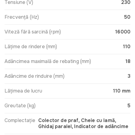
Tensiune (V)
230
Frecvență (Hz)
50
Viteză fără sarcină (rpm)
16000
Lățime de rindere (mm)
110
Adâncimea maximală de rebating (mm)
18
Adâncime de rinduire (mm)
3
Lățimea de lucru
110 mm
Greutate (kg)
5
Complectație
Colector de praf, Cheie cu lamă,
Ghidaj paralel, Indicator de adâncime