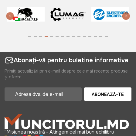
495 lei
Abonați-vă pentru buletine informative
Primiți actualizări prin e-mail despre cele mai recente produse
și oferte
ABONEAZĂ-TE
“Misiunea noastră - Atingem cel mai bun echilibru