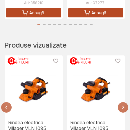
Art:
452605
Art:
358210
Art:
072771
Adaugă
Adaugă
690 lei
Produse vizualizate
Ochelari protectie transparenti
Micul Fermier
Art:
GF-0328
15 lei
Casti de protectie fonica Villager
VEM 19
Rindea electrica
Rindea electrica
Art:
056394
Villager VLN 1095
Villager VLN 1095