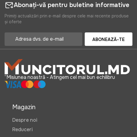
Abonați-vă pentru buletine informative
Primiți actualizări prin e-mail despre cele mai recente produse
și oferte
ABONEAZĂ-TE
“Misiunea noastră - Atingem cel mai bun echilibru
Magazin
Despre noi
Reduceri