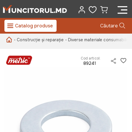
Catalog produse
Căutare
- Construcție și reparație
- Diverse materiale consumabile
-
Cod articol:
89241