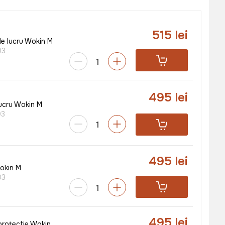
515 lei
e lucru Wokin M
03
495 lei
ucru Wokin M
03
495 lei
okin M
03
495 lei
protectie Wokin