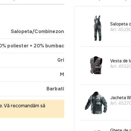
Salopeta d
Art:
4529
Salopeta/Combinezon
0% poliester + 20% bumbac
Gri
Vesta de l
Art:
4532
M
Barbati
Jacheta W
Art:
4527
eale. Vă recomandăm să
Ghete de 