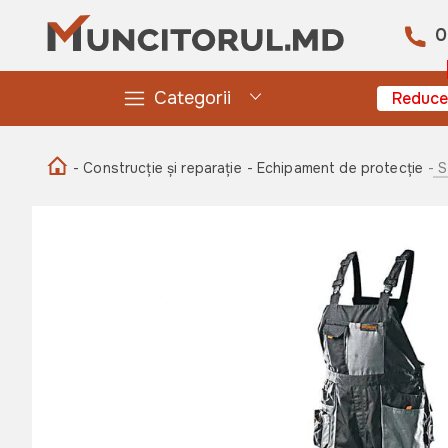
0
Categorii
Reduce
- Construcție și reparație
- Echipament de protecție
- 