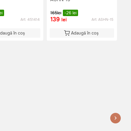
ei
165
lei
-26
lei
139
2
lei
Art:
451414
Art:
ASHN-15
daugă în coș
Adaugă în coș