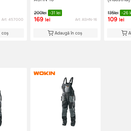
200
lei
-31
lei
135
lei
-26
l
169
109
lei
lei
Art:
457000
Art:
ASHN-16
n coș
Adaugă în coș
A