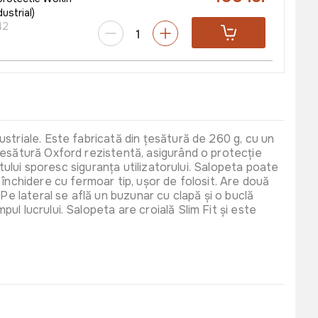
ustrial)
42
striale. Este fabricată din țesătură de 260 g, cu un
țesătură Oxford rezistentă, asigurând o protecție
ptului sporesc siguranța utilizatorului. Salopeta poate
închidere cu fermoar tip, ușor de folosit. Are două
Pe lateral se află un buzunar cu clapă și o buclă
l lucrului. Salopeta are croială Slim Fit și este