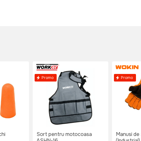
Promo
Promo
chi
Sort pentru motocoasa
Manusi de
ASHN-16
(Industrial)