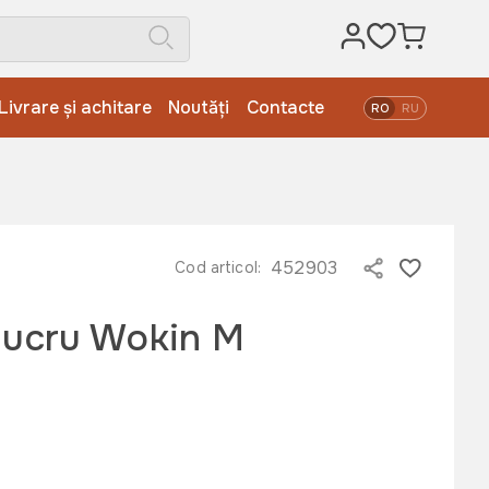
Livrare și achitare
Noutăți
Contacte
RO
RU
452903
Cod articol:
lucru Wokin M