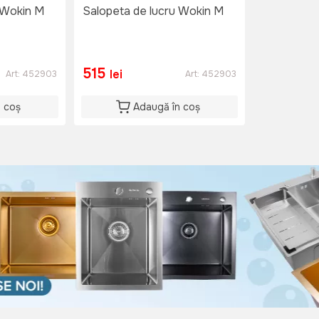
 Wokin M
Salopeta de lucru Wokin M
515
lei
Art:
452903
Art:
452903
n coș
Adaugă în coș