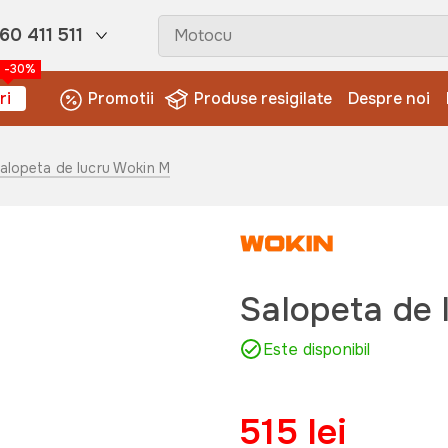
60 411 511
-30%
ri
Promotii
Produse resigilate
Despre noi
Salopeta de lucru Wokin M
Salopeta de 
Este disponibil
515 lei