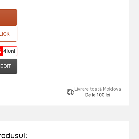
LICK
%
4luni
REDIT
Livrare toată Moldova
De la 100 lei
rodusul: