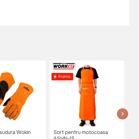
Promo
 sudura Wokin
Sort pentru motocoasa
Man
ASHN-15
XL 