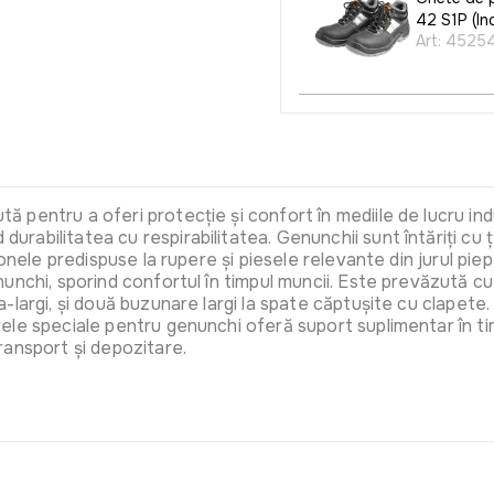
42 S1P (Ind
Art:
4525
pentru a oferi protecție și confort în mediile de lucru indu
abilitatea cu respirabilitatea. Genunchii sunt întăriți cu 
onele predispuse la rupere și piesele relevante din jurul pie
unchi, sporind confortul în timpul muncii. Este prevăzută cu 
largi, și două buzunare largi la spate căptușite cu clapete. 
e speciale pentru genunchi oferă suport suplimentar în timpu
ransport și depozitare.