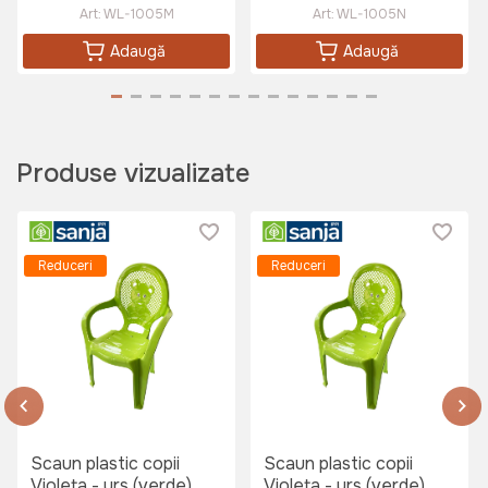
Art:
WL-1005M
Art:
WL-1005N
Adaugă
Adaugă
Masa de gradina Tavolo (Alb)
Art:
029091
Produse vizualizate
490 lei
300 lei
Reduceri
Reduceri
Masa de gradina WALTZ Bistro 60
Art:
F1086-T
400 lei
Scaun plastic copii
Scaun plastic copii
Violeta - urs (verde)
Violeta - urs (verde)