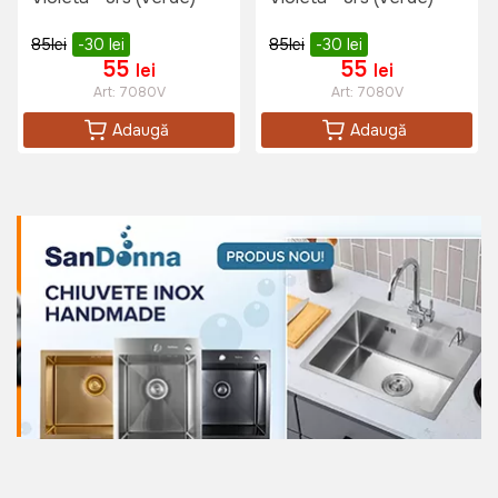
Masa de camping pliabila cu blat
alb JUMI 70x80x60
85
lei
-30
lei
85
lei
-30
lei
Art:
OM-992214
55
55
lei
lei
Art:
7080V
Art:
7080V
Adaugă
Adaugă
499 lei
Masa de gradina Andora 60 (Gri)
Art:
051186
785 lei
575 lei