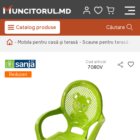
Catalog produse
Căutare
- Mobila pentru casă și terasă
- Scaune pentru terasă
- Sc
Cod articol:
7080V
Reduceri