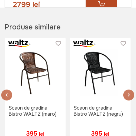
2799 lei
Balansoar rotund tip cuib JUMI
Produse similare
(albastru)
Art:
OH-439863
799 lei
Masa de camping pliabila JUMI
60x40x25cm
Art:
OM-258877
Scaun de gradina
Scaun de gradina
Bistro WALTZ (maro)
Bistro WALTZ (negru)
329 lei
199 lei
395
395
lei
lei