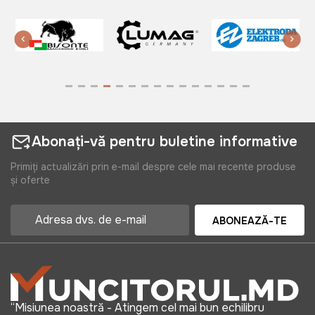
Abonați-vă pentru buletine informative
Primiți actualizări prin e-mail despre cele mai recente produse
și oferte
ABONEAZĂ-TE
“Misiunea noastră - Atingem cel mai bun echilibru