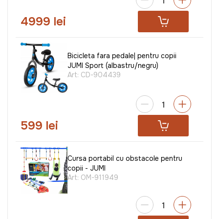
4999 lei
Bicicleta fara pedale| pentru copii
JUMI Sport (albastru/negru)
Art:
CD-904439
599 lei
Cursa portabil cu obstacole pentru
copii - JUMI
Art:
OM-911949