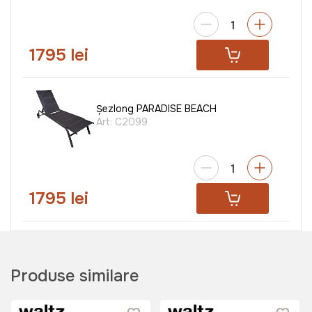
1795 lei
Șezlong PARADISE BEACH
Art:
C2099
1795 lei
Sezlong - Hamac Waltz
Philadelphia
Produse similare
Art:
H1005