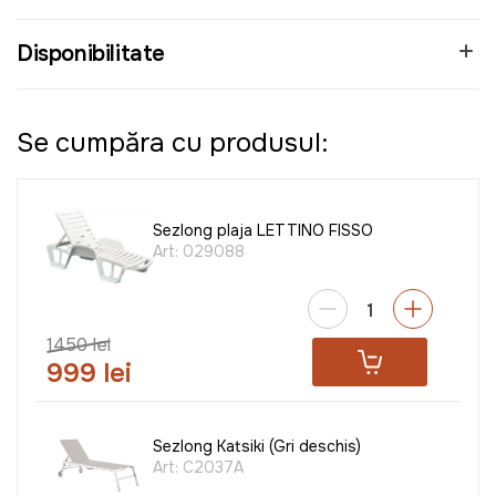
Disponibilitate
Se cumpăra cu produsul:
Sezlong plaja LETTINO FISSO
Art:
029088
1450 lei
999 lei
Sezlong Katsiki (Gri deschis)
Art:
C2037A