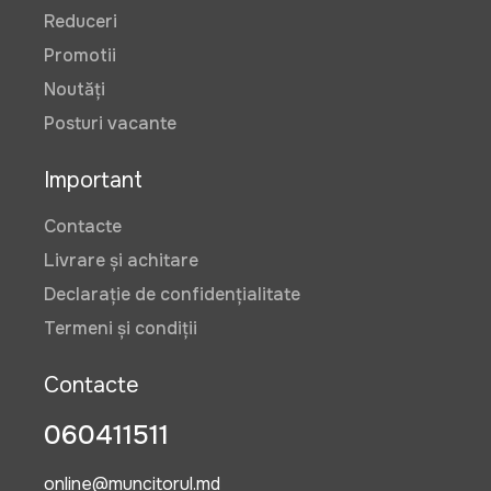
Reduceri
Promotii
Noutăți
Posturi vacante
Important
Contacte
Livrare și achitare
Declarație de confidențialitate
Termeni și condiții
Contacte
060411511
online@muncitorul.md