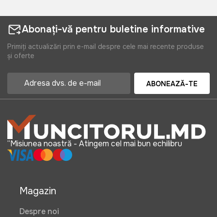
Abonați-vă pentru buletine informative
Primiți actualizări prin e-mail despre cele mai recente produse
și oferte
ABONEAZĂ-TE
“Misiunea noastră - Atingem cel mai bun echilibru
Magazin
Despre noi