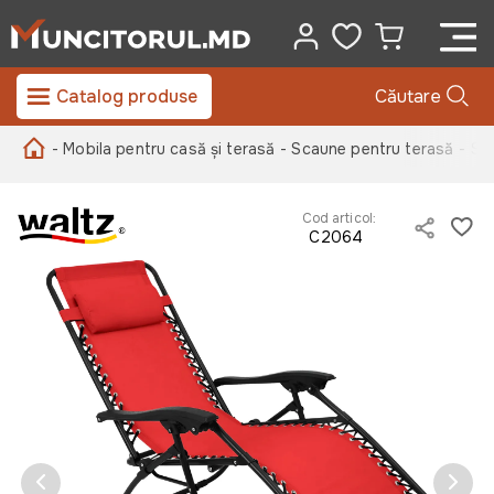
Catalog produse
Căutare
- Mobila pentru casă și terasă
- Scaune pentru terasă
- Sc
Cod articol:
C2064