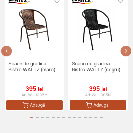
1995 lei
Sezlong KATSIKI Gri inchis
Art:
C2037G
Scaun de gradina
Scaun de gradina
1999 lei
Bistro WALTZ (maro)
Bistro WALTZ (negru)
395
395
lei
lei
Art:
WL-1005M
Art:
WL-1005N
Adaugă
Adaugă