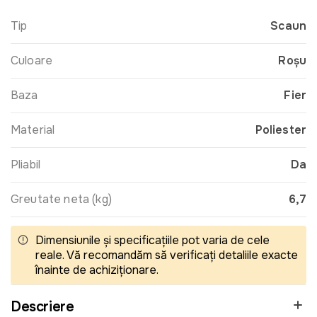
Tip
Scaun
Culoare
Roșu
Baza
Fier
Material
Poliester
Pliabil
Da
Greutate neta (kg)
6,7
Dimensiunile și specificațiile pot varia de cele
reale. Vă recomandăm să verificați detaliile exacte
înainte de achiziționare.
Descriere