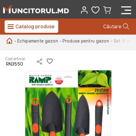
Catalog produse
Căutare
- Echipamente gazon
- Produse pentru gazon
- Set 5 unel
Cod articol:
RN3550