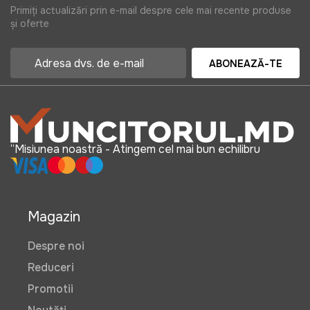
Primiți actualizări prin e-mail despre cele mai recente produse
și oferte
ABONEAZĂ-TE
“Misiunea noastră - Atingem cel mai bun echilibru
Magazin
Despre noi
Reduceri
Promotii