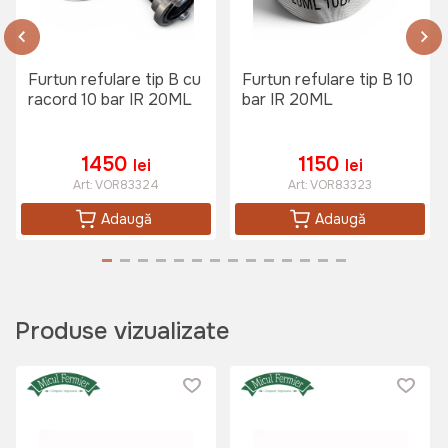
Furtun refulare tip B cu
Furtun refulare tip B 10
racord 10 bar IR 20ML
bar IR 20ML
1450
1150
lei
lei
Art:
VOR83324
Art:
VOR83323
Adaugă
Adaugă
Produse vizualizate