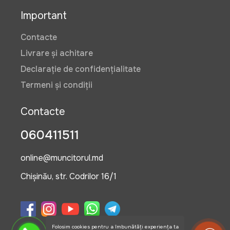
Important
Contacte
Livrare și achitare
Declarație de confidențialitate
Termeni și condiții
Contacte
060411511
online@muncitorul.md
Chișinău, str. Codrilor 16/1
Folosim cookies pentru a îmbunătăți experiența ta