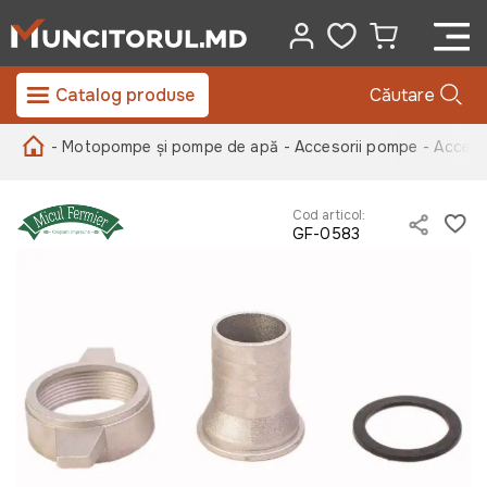
Catalog produse
Căutare
- Motopompe și pompe de apă
- Accesorii pompe
- Acces
Cod articol:
GF-0583