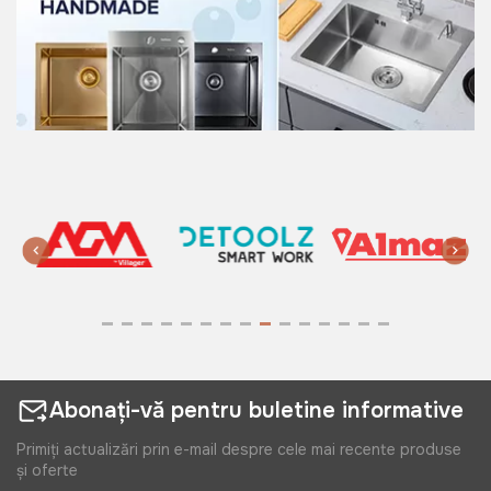
Abonați-vă pentru buletine informative
Primiți actualizări prin e-mail despre cele mai recente produse
și oferte