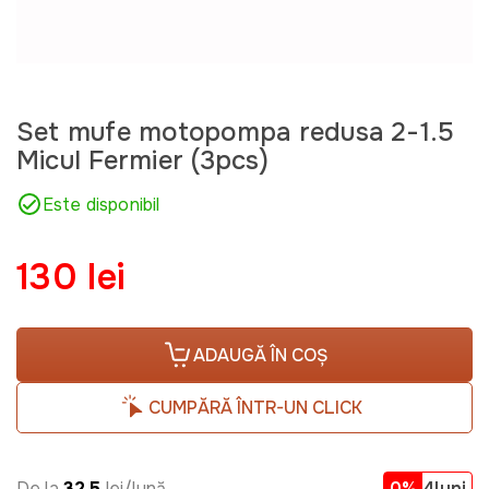
Set mufe motopompa redusa 2-1.5
Micul Fermier (3pcs)
Este disponibil
130 lei
ADAUGĂ ÎN COȘ
CUMPĂRĂ ÎNTR-UN CLICK
De la
32.5
lei/lună
0%
4luni