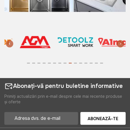
Abonați-vă pentru buletine informative
Primiți actualizări prin e-mail despre cele mai recente produse
și oferte
ABONEAZĂ-TE