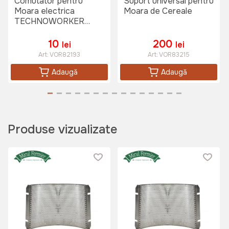
Comutator pentru
Suport universal pentru
Moara electrica
Moara de Cereale
TECHNOWORKER
MME35 3.5KW
10
200
lei
lei
Art:
VOR82193
Art:
VOR83215
Adaugă
Adaugă
Produse vizualizate