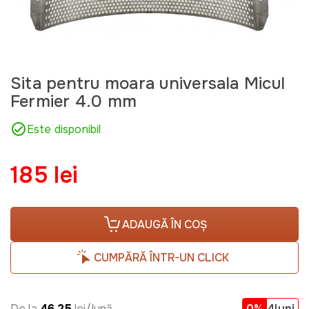
Sita pentru moara universala Micul
Fermier 4.0 mm
Este disponibil
185 lei
ADAUGĂ ÎN COȘ
CUMPĂRĂ ÎNTR-UN CLICK
De la
46.25
lei/lună
0%
4luni