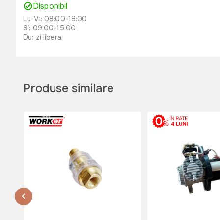
Disponibil
Lu-Vi: 08:00-18:00
Sî: 09:00-15:00
Du: zi libera
or. Orhei , str. Unirii 49 B
str. Unirii 49 B
tel. 060311173
Produse similare
Nu e disponibil
Lu-Vi: 08:00-18:00
Sî: 08:00-17:00
Du: 08:00-15:00
or. Edinet, str. Octavian Cirimpei 65
str. Octavian Cirimpei 65
tel. 060311174
Nu e disponibil
Lu-Vi: 08:00-18:00
Sî: 08:00-17:00
Du: 08:00-15:00