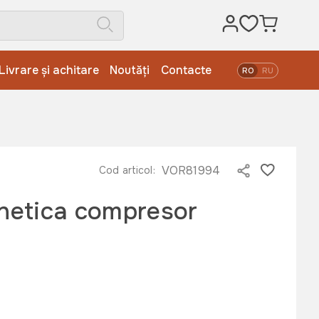
Livrare și achitare
Noutăți
Contacte
RO
RU
VOR81994
Cod articol:
etica compresor