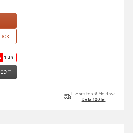
LICK
%
4luni
REDIT
Livrare toată Moldova
De la 100 lei