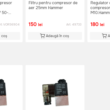
presor
Filtru pentru compresor de
Regulator 
aer 25mm Hammer
compresor
 50-
M10.Hamm
150
180
lei
lei
rt:
VOR56904
Art:
49733
n coș
Adaugă în coș
A