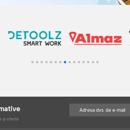
rmative
e și oferte