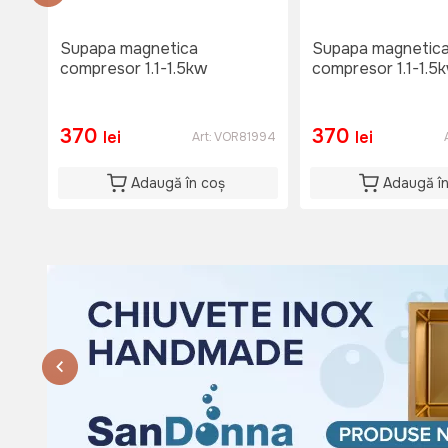
Lu-Vi: 08:00-18:00
Si: 08:00 - 15:00
Supapa magnetica
Supapa magnetic
Du: 08:00 - 15:00
compresor 1.1-1.5kw
compresor 1.1-1.5
370
370
lei
lei
Art:
VOR81994
Adaugă în coș
Adaugă î