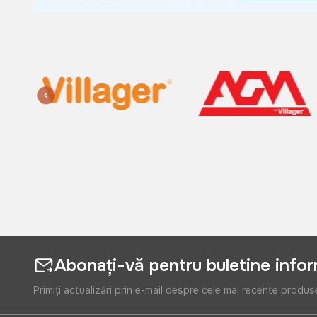
Abonați-vă pentru buletine info
Primiți actualizări prin e-mail despre cele mai recente produs