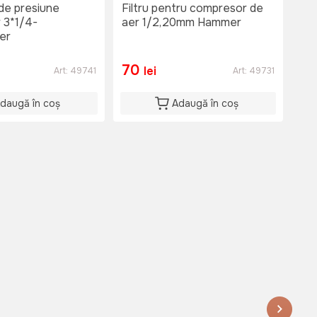
de presiune
Filtru pentru compresor de
Pr
 3*1/4-
aer 1/2,20mm Hammer
co
er
Ha
70
2
lei
Art:
49741
Art:
49731
daugă în coș
Adaugă în coș