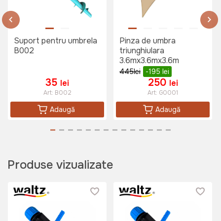
Suport pentru umbrela
Pinza de umbra
699 lei
B002
triunghiulara
3.6mx3.6mx3.6m
445
lei
-195
lei
35
250
lei
lei
Art:
B002
Art:
G0001
Adaugă
Adaugă
Produse vizualizate