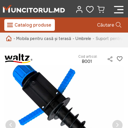
Catalog produse
Căutare
- Mobila pentru casă și terasă
- Umbrele
- Suport pentru u
Cod articol:
B001