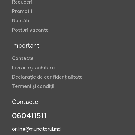
Reduceri
Promotii
Noutăți
Posturi vacante
Important
Contacte
Livrare și achitare
Declarație de confidențialitate
Termeni și condiții
Contacte
060411511
online@muncitorul.md