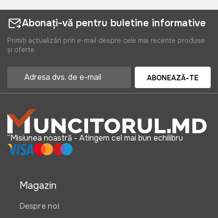
Abonați-vă pentru buletine informative
Primiți actualizări prin e-mail despre cele mai recente produse
și oferte
ABONEAZĂ-TE
“Misiunea noastră - Atingem cel mai bun echilibru
Magazin
Despre noi