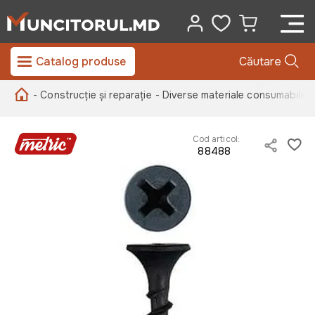
Catalog produse
Căutare
- Construcție și reparație
- Diverse materiale consumabile
-
Cod articol:
88488