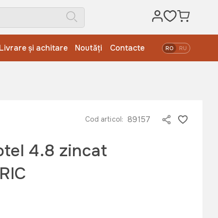
Livrare și achitare
Noutăți
Contacte
RO
RU
89157
Cod articol:
tel 4.8 zincat
RIC