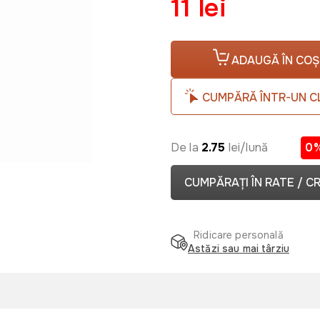
11 lei
ADAUGĂ ÎN COȘ
CUMPĂRĂ ÎNTR-UN C
De la
2.75
lei/lună
0
CUMPĂRAȚI ÎN RATE / C
Ridicare personală
Astăzi sau mai târziu