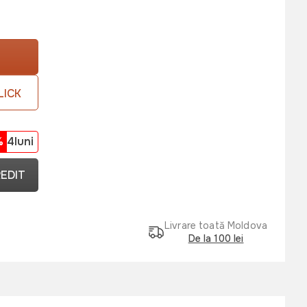
LICK
%
4luni
REDIT
Livrare toată Moldova
De la 100 lei