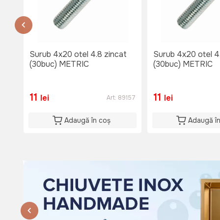
тел. 060653777
Disponibil
Lu-Vi: 08:00-18:00
Si: 08:00 - 15:00
Du: 08:00 - 15:00
Surub 4x20 otel 4.8 zincat
Surub 4x20 otel 4
(30buc) METRIC
(30buc) METRIC
11
11
lei
lei
Art:
89157
Adaugă în coș
Adaugă î