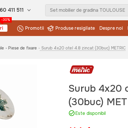
60 411 511
-30%
ri
Promotii
Produse resigilate
Despre noi
ile
- Piese de fixare
- Surub 4x20 otel 4.8 zincat (30buc) METRIC
Surub 4x20 o
(30buc) MET
Este disponibil