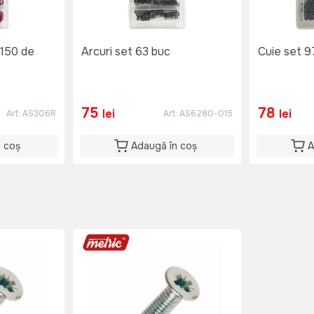
 150 de
Arcuri set 63 buc
Cuie set 9
75
78
lei
lei
Art:
AS306R
Art:
AS6280-015
n coș
Adaugă în coș
A