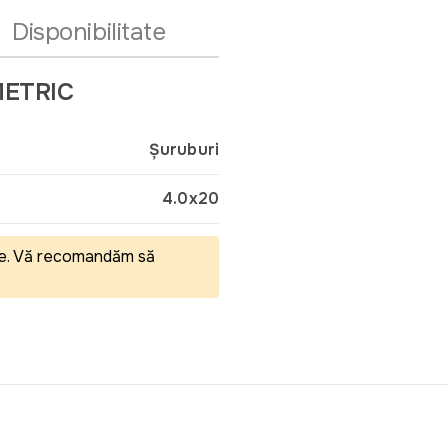
Disponibilitate
 METRIC
Şuruburi
4.0x20
eale. Vă recomandăm să