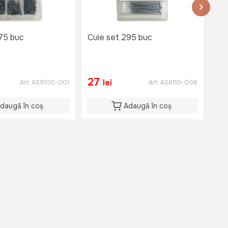
75 buc
Cuie set 295 buc
Cle
fur
27
7
lei
Art:
AS9100-001
Art:
AS6110-006
daugă în coș
Adaugă în coș