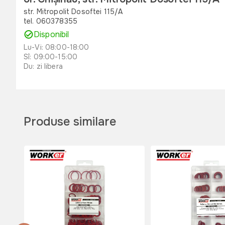
str. Mitropolit Dosoftei 115/A
tel. 060378355
Disponibil
Lu-Vi: 08:00-18:00
Sî: 09:00-15:00
Du: zi libera
or. Orhei , str. Unirii 49 B
str. Unirii 49 B
tel. 060311173
Produse similare
Disponibil
Lu-Vi: 08:00-18:00
Sî: 08:00-17:00
Du: 08:00-15:00
or. Edinet, str. Octavian Cirimpei 65
str. Octavian Cirimpei 65
tel. 060311174
Disponibil
Lu-Vi: 08:00-18:00