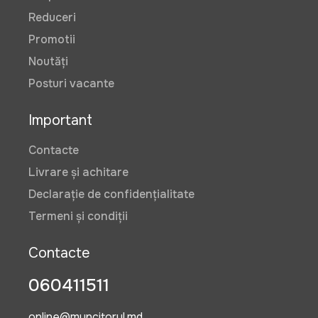
Reduceri
Promotii
Noutăți
Posturi vacante
Important
Contacte
Livrare și achitare
Declarație de confidențialitate
Termeni și condiții
Contacte
060411511
online@muncitorul.md