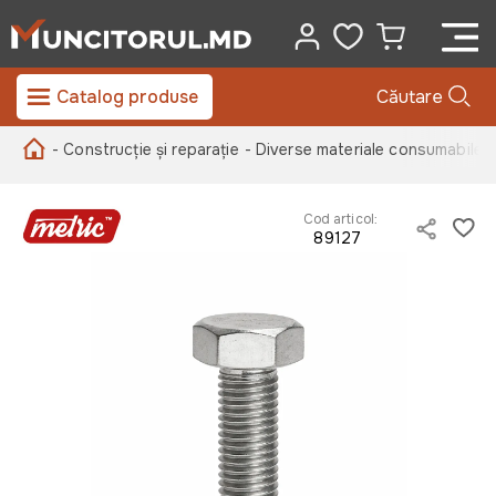
Catalog produse
Căutare
- Construcție și reparație
- Diverse materiale consumabile
-
Cod articol:
89127