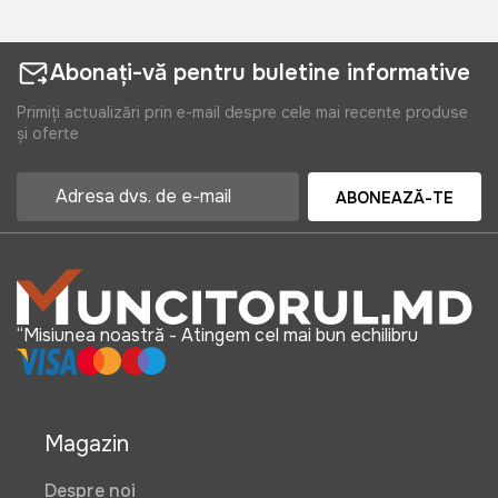
Abonați-vă pentru buletine informative
Primiți actualizări prin e-mail despre cele mai recente produse
și oferte
ABONEAZĂ-TE
“Misiunea noastră - Atingem cel mai bun echilibru
Magazin
Despre noi