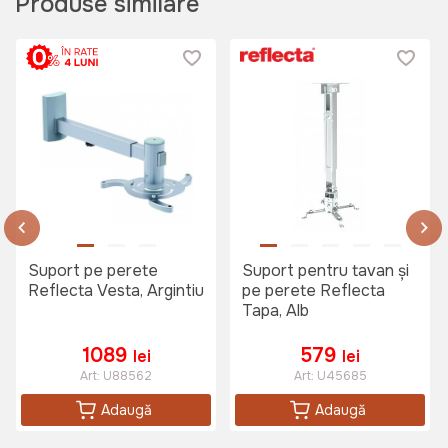
Produse similare
Suport pe perete
Suport pentru tavan și
Reflecta Vesta, Argintiu
pe perete Reflecta
Tapa, Alb
1089
579
lei
lei
Art:
U88562
Art:
U45685
Adaugă
Adaugă