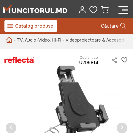
Catalog produse
Căutare
- TV, Audio-Video, HI-FI
- Videoproiectoare & Accesorii
- S
Cod articol:
U205814