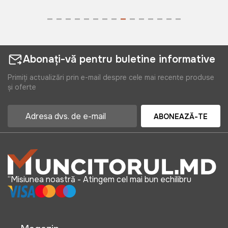
Abonați-vă pentru buletine informative
Primiți actualizări prin e-mail despre cele mai recente produse
și oferte
ABONEAZĂ-TE
“Misiunea noastră - Atingem cel mai bun echilibru