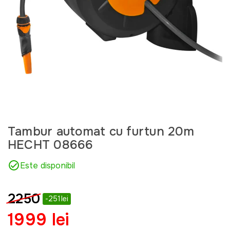
Tambur automat cu furtun 20m
HECHT 08666
Este disponibil
2250
-251lei
1999 lei