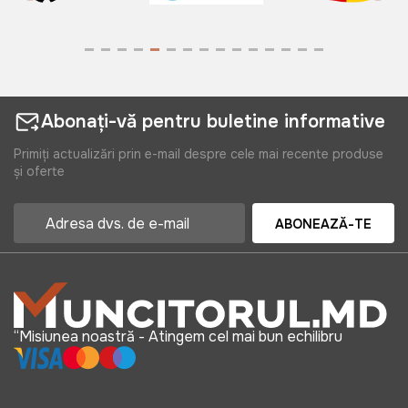
Abonați-vă pentru buletine informative
Primiți actualizări prin e-mail despre cele mai recente produse
și oferte
ABONEAZĂ-TE
“Misiunea noastră - Atingem cel mai bun echilibru