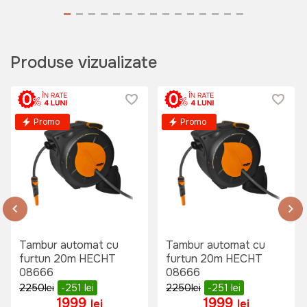
Produse vizualizate
Promo
Promo
Tambur automat cu
Tambur automat cu
furtun 20m HECHT
furtun 20m HECHT
08666
08666
2250
lei
-251
lei
2250
lei
-251
lei
1999
1999
lei
lei