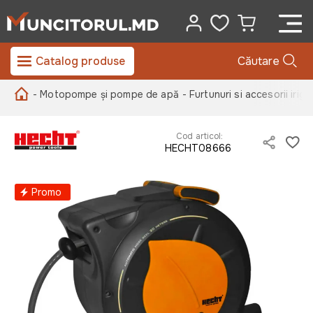
Catalog produse
Căutare
- Motopompe și pompe de apă
- Furtunuri si accesorii irigat
Cod articol:
HECHT08666
Promo