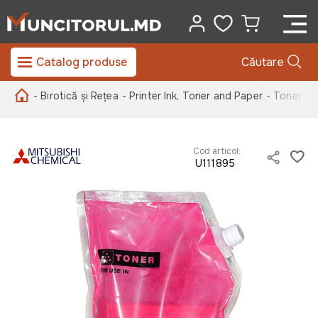
Catalog produse
Căutare
- Birotică și Rețea
- Printer Ink, Toner and Paper
- Toner
- 
Cod articol:
U111895