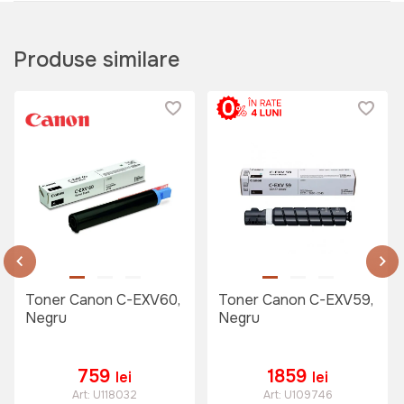
Produse similare
Toner Canon C-EXV60,
Toner Canon C-EXV59,
Negru
Negru
759
1859
lei
lei
Art:
U118032
Art:
U109746