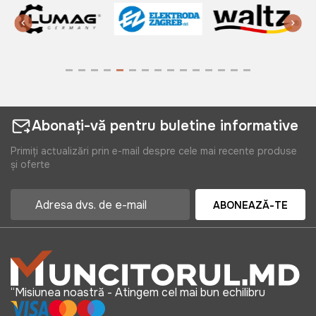
Abonați-vă pentru buletine informative
Primiți actualizări prin e-mail despre cele mai recente produse
și oferte
ABONEAZĂ-TE
“Misiunea noastră - Atingem cel mai bun echilibru