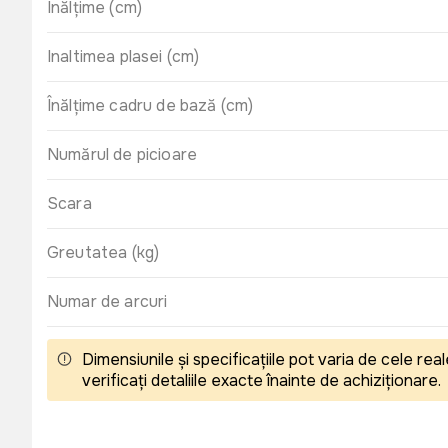
Înălțime (cm)
Inaltimea plasei (cm)
Înălțime cadru de bază (cm)
Numărul de picioare
Scara
Greutatea (kg)
Numar de arcuri
Dimensiunile și specificațiile pot varia de cele r
verificați detaliile exacte înainte de achiziționare.