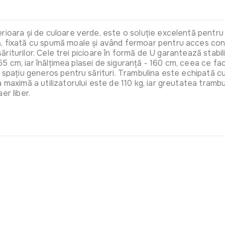
ioara și de culoare verde, este o soluție excelentă pentru ac
, fixată cu spumă moale și având fermoar pentru acces conve
 săriturilor. Cele trei picioare în formă de U garantează stabi
- 55 cm, iar înălțimea plasei de siguranță - 160 cm, ceea ce f
 spațiu generos pentru sărituri. Trambulina este echipată cu
 maximă a utilizatorului este de 110 kg, iar greutatea tramb
er liber.