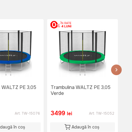
a WALTZ PE 3,05
Trambulina WALTZ PE 3,05
Tr
Verde
2,4
3499
2
lei
Art:
TW-15076
Art:
TW-15052
daugă în coș
Adaugă în coș