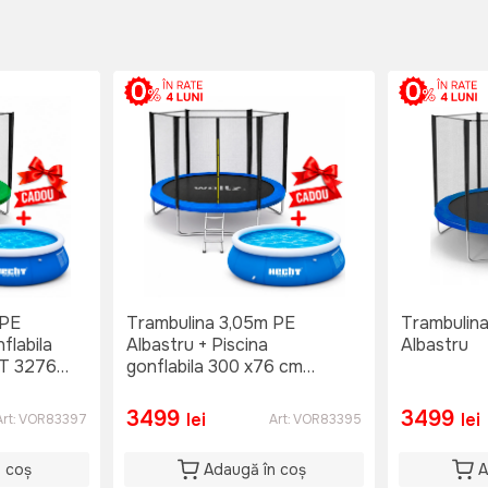
 PE
Trambulina 3,05m PE
Trambulin
flabila
Albastru + Piscina
Albastru
T 3276
gonflabila 300 x76 cm
HECHT 3276 BLUESEA
3499
3499
lei
lei
Art:
VOR83397
Art:
VOR83395
n coș
Adaugă în coș
A