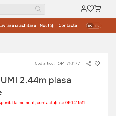
Livrare și achitare
Noutăți
Contacte
RO
RU
OM-710177
Cod articol:
JUMI 2.44m plasa
e
sponibil la moment, contactați-ne 060411511