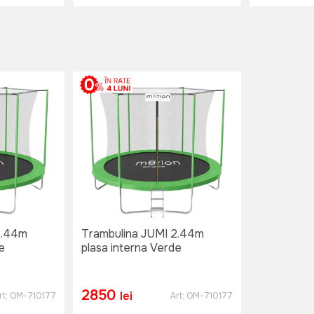
2.44m
Trambulina JUMI 2.44m
e
plasa interna Verde
2850
lei
rt:
OM-710177
Art:
OM-710177