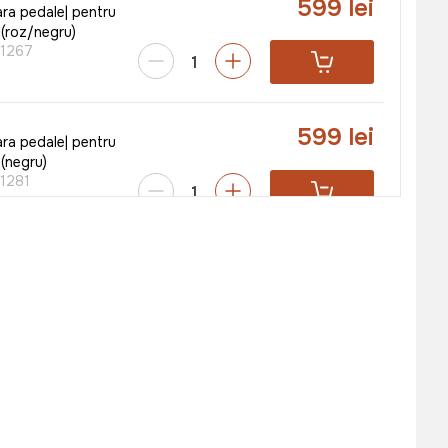
599 lei
ara pedale| pentru
 (roz/negru)
1267
599 lei
ara pedale| pentru
 (negru)
1281