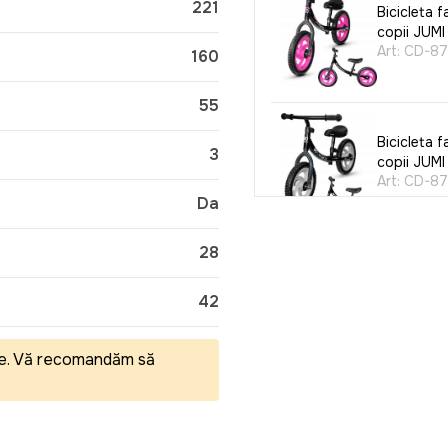
221
Bicicleta f
copii JUMI
Art:
CD-87
160
55
Bicicleta f
3
copii JUMI
Art:
CD-87
Da
28
42
eale. Vă recomandăm să