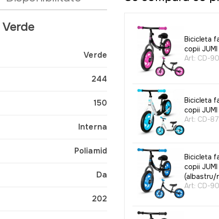
a Verde
Bicicleta f
copii JUMI
Verde
Art:
CD-9
244
Bicicleta f
150
copii JUMI
Art:
CD-87
Interna
Poliamid
Bicicleta f
copii JUMI
Da
(albastru/
Art:
CD-9
202