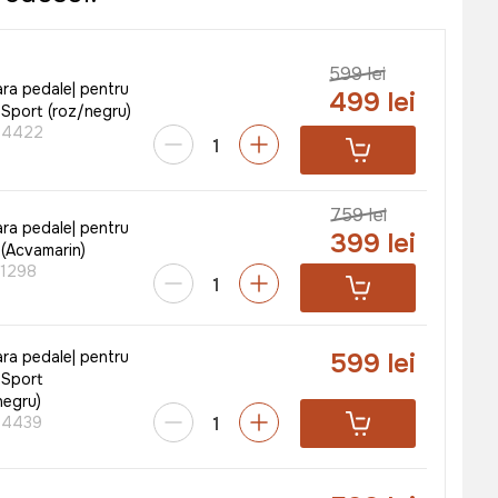
599 lei
ara pedale| pentru
499 lei
 Sport (roz/negru)
04422
759 lei
ara pedale| pentru
399 lei
 (Acvamarin)
1298
599 lei
ara pedale| pentru
 Sport
negru)
04439