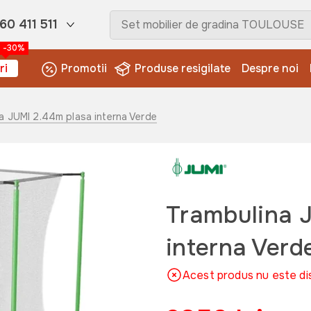
60 411 511
-30%
ri
Promotii
Produse resigilate
Despre noi
a JUMI 2.44m plasa interna Verde
Trambulina 
interna Verd
Acest produs nu este di