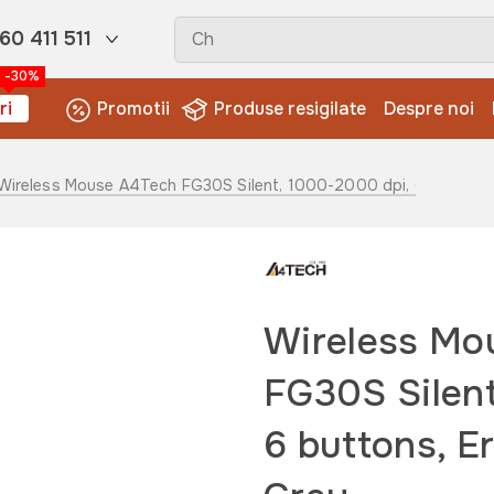
60 411 511
-30%
ri
Promotii
Produse resigilate
Despre noi
 Wireless Mouse A4Tech FG30S Silent, 1000-2000 dpi, 6 buttons,
Wireless Mo
FG30S Silent
6 buttons, E