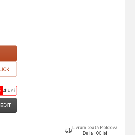
LICK
%
4luni
REDIT
Livrare toată Moldova
De la 100 lei