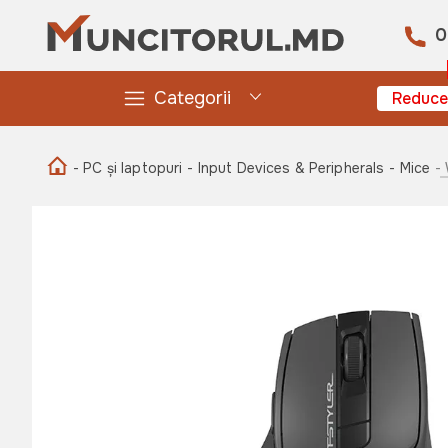
0
Categorii
Reduce
- PC și laptopuri
- Input Devices & Peripherals
- Mice
-