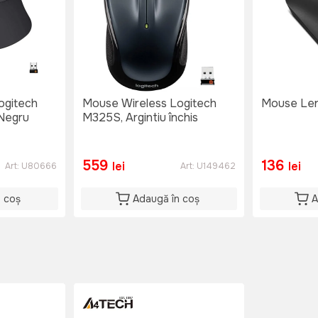
ogitech
Mouse Wireless Logitech
Mouse Len
 Negru
M325S, Argintiu închis
559
136
lei
lei
Art:
U80666
Art:
U149462
n coș
Adaugă în coș
A