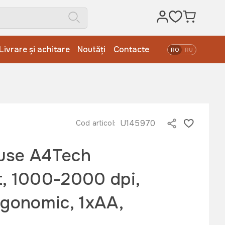
Livrare și achitare
Noutăți
Contacte
RO
RU
 Ergonomic, 1xAA, Grey
U145970
Cod articol:
use A4Tech
, 1000-2000 dpi,
rgonomic, 1xAA,