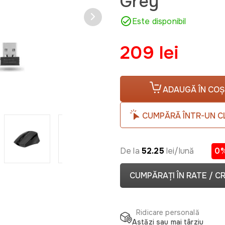
Grey
Este disponibil
209 lei
ADAUGĂ ÎN COȘ
CUMPĂRĂ ÎNTR-UN C
De la
52.25
lei/lună
0
CUMPĂRAȚI ÎN RATE / C
Ridicare personală
Astăzi sau mai târziu