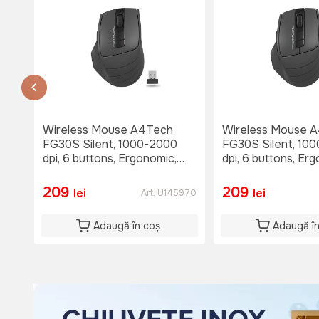
Du: 08:00-15:00
or.Causeni , str. 31 August 1
str. 31 August 1
тел. 060653777
Nu e disponibil
Lu-Vi: 08:00-18:00
Si: 08:00 - 15:00
Wireless Mouse A4Tech
Wireless Mouse 
Du: 08:00 - 15:00
FG30S Silent, 1000-2000
FG30S Silent, 10
dpi, 6 buttons, Ergonomic,
dpi, 6 buttons, Er
1xAA, Grey
1xAA, Grey
209
209
lei
lei
Art:
U145970
Adaugă în coș
Adaugă î