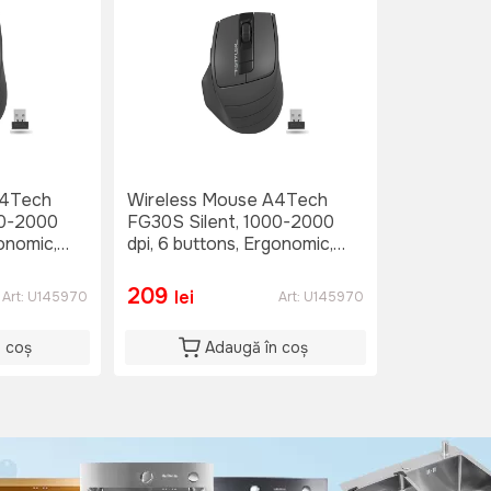
A4Tech
Wireless Mouse A4Tech
00-2000
FG30S Silent, 1000-2000
gonomic,
dpi, 6 buttons, Ergonomic,
1xAA, Grey
209
lei
Art:
U145970
Art:
U145970
n coș
Adaugă în coș