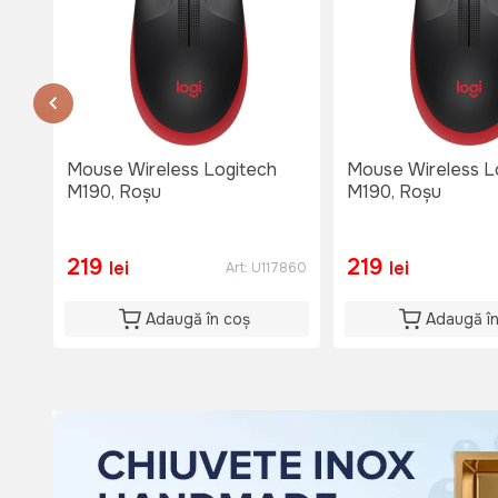
or.Causeni , str. 31 August 1
str. 31 August 1
тел. 060653777
Nu e disponibil
Lu-Vi: 08:00-18:00
Si: 08:00 - 15:00
Mouse Wireless Logitech
Mouse Wireless L
Du: 08:00 - 15:00
M190, Roșu
M190, Roșu
219
219
lei
lei
Art:
U117860
Adaugă în coș
Adaugă î