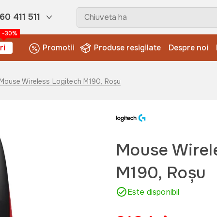
60 411 511
-30%
ri
Promotii
Produse resigilate
Despre noi
 Mouse Wireless Logitech M190, Roșu
Mouse Wirel
M190, Roșu
Este disponibil