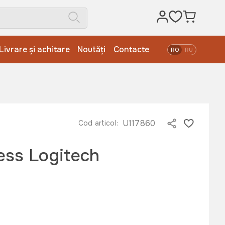
Livrare și achitare
Noutăți
Contacte
RO
RU
U117860
Cod articol:
ess Logitech