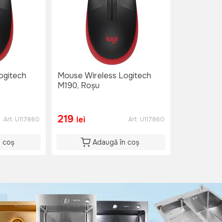
ogitech
Mouse Wireless Logitech
M190, Roșu
219
lei
Art:
U117860
Art:
U117860
n coș
Adaugă în coș