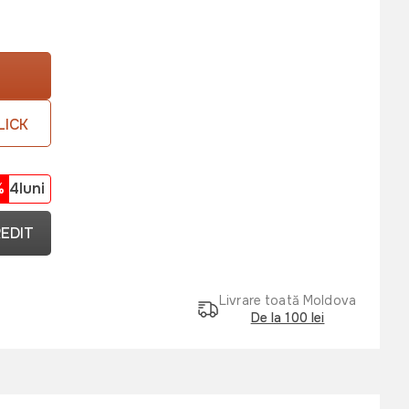
LICK
%
4luni
REDIT
Livrare toată Moldova
De la 100 lei