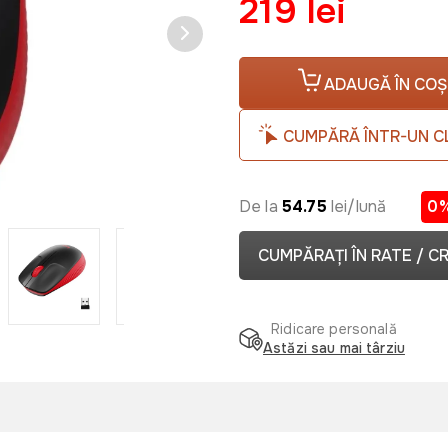
219 lei
ADAUGĂ ÎN COȘ
CUMPĂRĂ ÎNTR-UN C
De la
54.75
lei/lună
0
CUMPĂRAȚI ÎN RATE / C
Ridicare personală
Astăzi sau mai târziu