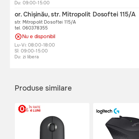
Du: 09:00-15:00
or. Chișinău, str. Mitropolit Dosoftei 115/A
str. Mitropolit Dosoftei 115/A
tel. 060378355
Nu e disponibil
Lu-Vi: 08:00-18:00
Sî: 09:00-15:00
Du: zi libera
or. Orhei , str. Unirii 49 B
str. Unirii 49 B
tel. 060311173
Produse similare
Nu e disponibil
Lu-Vi: 08:00-18:00
Sî: 08:00-17:00
Du: 08:00-15:00
or. Edinet, str. Octavian Cirimpei 65
str. Octavian Cirimpei 65
tel. 060311174