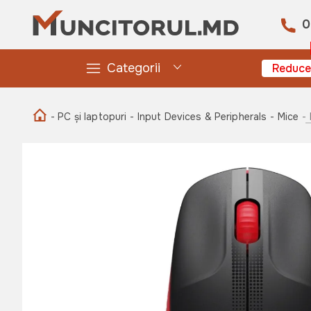
0
Categorii
Reduce
- PC și laptopuri
- Input Devices & Peripherals
- Mice
-