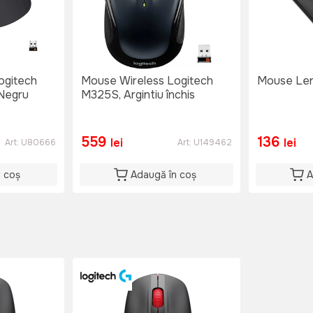
ogitech
Mouse Wireless Logitech
Mouse Len
 Negru
M325S, Argintiu închis
559
136
lei
lei
Art:
U80666
Art:
U149462
n coș
Adaugă în coș
A