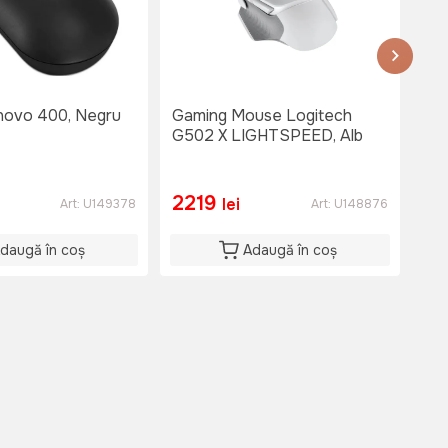
ovo 400, Negru
Gaming Mouse Logitech
Ga
G502 X LIGHTSPEED, Alb
G50
2219
1
lei
Art:
U149378
Art:
U148876
daugă în coș
Adaugă în coș