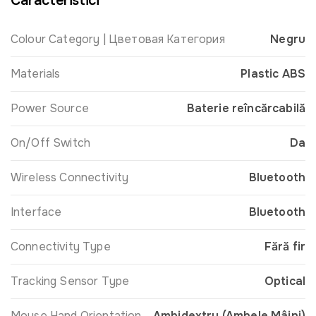
Caracteristici
Colour Category | Цветовая Категория
Negru
Materials
Plastic ABS
Power Source
Baterie reîncărcabilă
On/Off Switch
Da
Wireless Connectivity
Bluetooth
Interface
Bluetooth
Connectivity Type
Fără fir
Tracking Sensor Type
Optical
Mouse Hand Orientation
Ambidextru (Ambele Mâini)