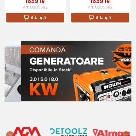
1639
1639
lei
lei
Art:
U205582
Art:
U205582
Adaugă
Adaugă