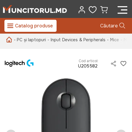
Catalog produse
Căutare
- PC și laptopuri
- Input Devices & Peripherals
- Mice
- Mou
Cod articol:
U205582