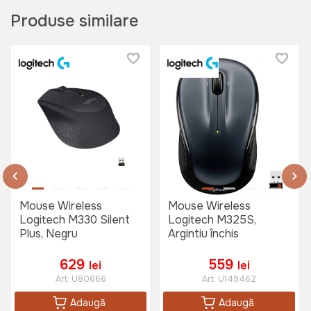
Produse similare
Mouse Wireless
Mouse Wireless
Logitech M330 Silent
Logitech M325S,
Plus, Negru
Argintiu închis
629
559
lei
lei
Art:
U80666
Art:
U149462
Adaugă
Adaugă