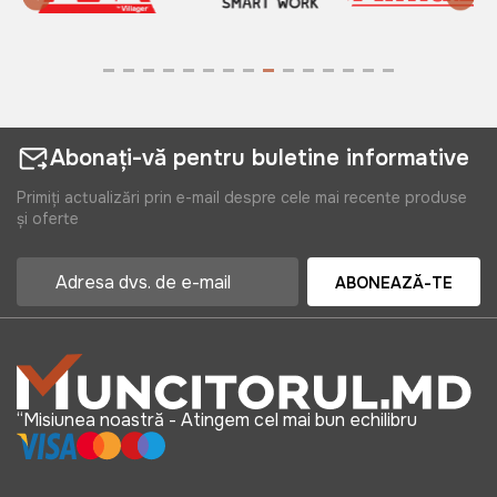
Abonați-vă pentru buletine informative
Primiți actualizări prin e-mail despre cele mai recente produse
și oferte
ABONEAZĂ-TE
“Misiunea noastră - Atingem cel mai bun echilibru