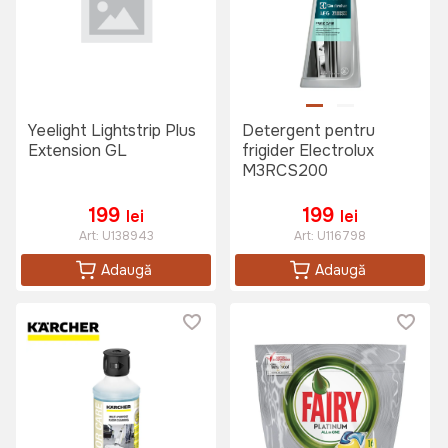
Yeelight Lightstrip Plus
Detergent pentru
Extension GL
frigider Electrolux
M3RCS200
199
199
lei
lei
Art:
U138943
Art:
U116798
Adaugă
Adaugă