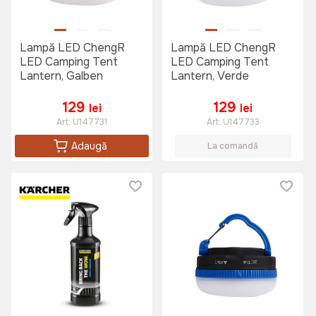
Lampă LED ChengR
Lampă LED ChengR
LED Camping Tent
LED Camping Tent
Lantern, Galben
Lantern, Verde
129
129
lei
lei
Art:
U147731
Art:
U147733
Adaugă
La comandă