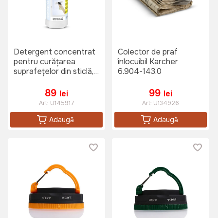
Detergent concentrat
Colector de praf
pentru curățarea
înlocuibil Karcher
suprafețelor din sticlă,
6.904-143.0
500 ml Karcher 6.295-
772.0 RM 500*
89
99
lei
lei
Art:
U145917
Art:
U134926
Adaugă
Adaugă