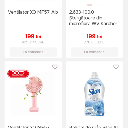
Ventilator XO MF57, Alb
2.633-100.0
Ștergătoare din
microfibră WV Karcher
199
199
lei
lei
Art:
U140866
Art:
U139218
La comandă
La comandă
Ventilator XO MF57,
Balsam de rufe Silan AT