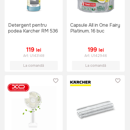
Detergent pentru
Capsule All in One Fairy
podea Karcher RM 536
Platinum, 16 buc
119
199
lei
lei
Art:
U143148
Art:
U142946
La comandă
La comandă