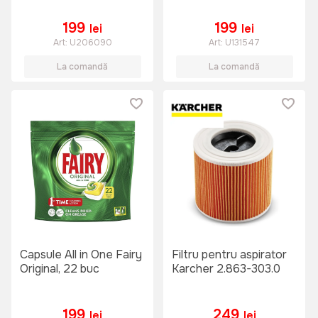
199
199
lei
lei
Art:
U206090
Art:
U131547
La comandă
La comandă
Capsule All in One Fairy
Filtru pentru aspirator
Original, 22 buc
Karcher 2.863-303.0
199
249
lei
lei