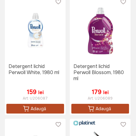
Detergent lichid
Detergent lichid
Perwoll White, 1980 ml
Perwoll Blossom, 1980
ml
159
179
lei
lei
Art:
U206087
Art:
U206089
Adaugă
Adaugă