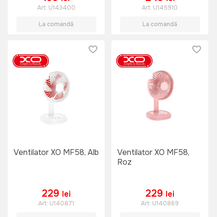
Art:
U143400
Art:
U145910
La comandă
La comandă
Ventilator XO MF58, Alb
Ventilator XO MF58,
Roz
229
229
lei
lei
Art:
U140871
Art:
U140869