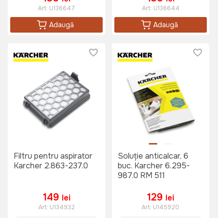
Art:
U136647
Art:
U136644
Adaugă
Adaugă
Filtru pentru aspirator
Soluție anticalcar, 6
Karcher 2.863-237.0
buc. Karcher 6.295-
987.0 RM 511
149
129
lei
lei
Art:
U134932
Art:
U145920