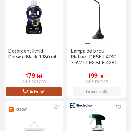
Detergent lichid
Lampa de birou
Perwoll Black, 1980 ml
Platinet DESK LAMP
3,5W FLEXIBLE 43827,
Negru
179
199
lei
lei
Art:
U206093
Art:
U130945
Adaugă
La comandă