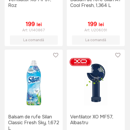
Roz
Cool Fresh, 1,364 L
199
199
lei
lei
Art:
U140867
Art:
U206091
La comandă
La comandă
Balsam de rufe Silan
Ventilator XO MF57,
Classic Fresh Sky, 1,672
Albastru
L