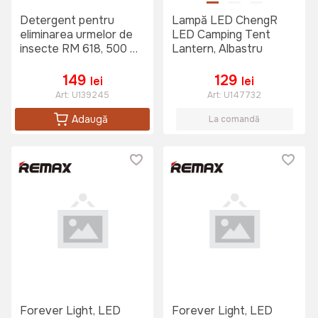
Detergent pentru
Lampă LED ChengR
eliminarea urmelor de
LED Camping Tent
insecte RM 618, 500 ml
Lantern, Albastru
Karcher 6.295-761.0
149
129
lei
lei
Art:
U139245
Art:
U147732
Adaugă
La comandă
Forever Light, LED
Forever Light, LED