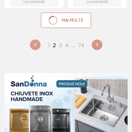
La comandă
La comandă
MAI MULTE
1
2
3
4
...
74