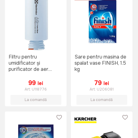
Filtru pentru
Sare pentru masina de
umidificator și
spalat vase FINISH, 1.5
purificator de aer
kg
Electrolux Filter 3738,
Albastru
99
79
lei
lei
Art:
U118776
Art:
U206081
La comandă
La comandă