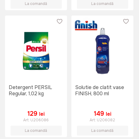
La comandă
La comandă
Detergent PERSIL
Solutie de clatit vase
Regular, 1,02 kg
FINISH, 800 ml
129
149
lei
lei
Art:
U206086
Art:
U206082
La comandă
La comandă