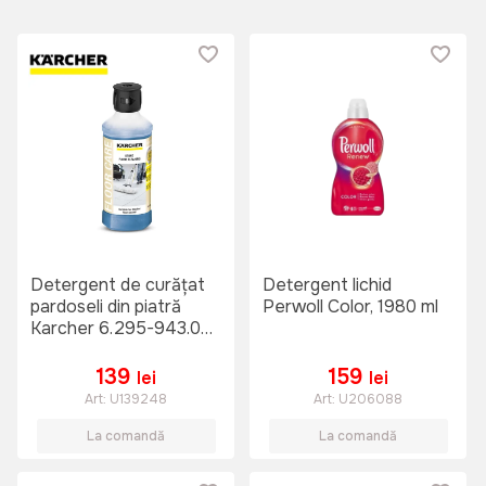
Detergent de curățat
Detergent lichid
pardoseli din piatră
Perwoll Color, 1980 ml
Karcher 6.295-943.0
RM 537
139
159
lei
lei
Art:
U139248
Art:
U206088
La comandă
La comandă