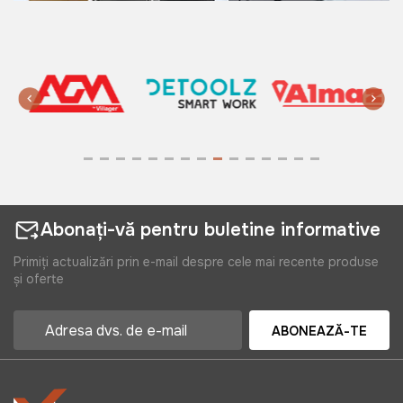
Abonați-vă pentru buletine informative
Primiți actualizări prin e-mail despre cele mai recente produse
și oferte
ABONEAZĂ-TE