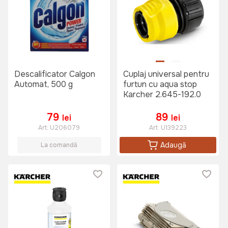
Descalificator Calgon
Cuplaj universal pentru
Automat, 500 g
furtun cu aqua stop
Karcher 2.645-192.0
79
89
lei
lei
Art:
U206079
Art:
U139223
Adaugă
La comandă