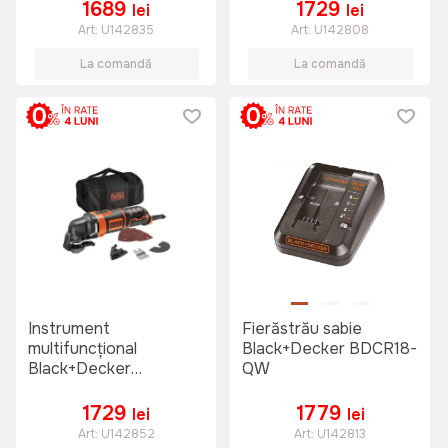
1689
1729
lei
lei
Art:
U142835
Art:
U142808
La comandă
La comandă
Instrument
Fierăstrău sabie
multifuncțional
Black+Decker BDCR18-
Black+Decker
QW
MT280KA-QS
1729
1779
lei
lei
Art:
U142852
Art:
U142813