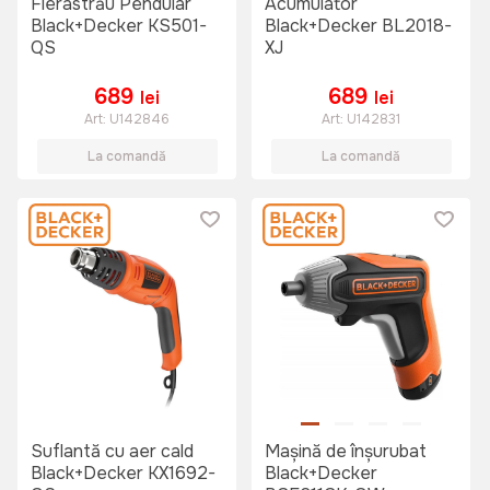
Fierastrău Pendular
Acumulator
Black+Decker KS501-
Black+Decker BL2018-
QS
XJ
689
689
lei
lei
Art:
U142846
Art:
U142831
La comandă
La comandă
Suflantă cu aer cald
Mașină de înşurubat
Black+Decker KX1692-
Black+Decker