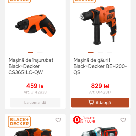
Mașină de înşurubat
Mașină de găurit
Black+Decker
Black+Decker BEH200-
CS3651LC-QW
QS
459
829
lei
lei
Art:
U142838
Art:
U142817
Adaugă
La comandă