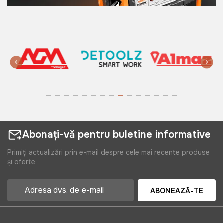
Abonați-vă pentru buletine informative
Primiți actualizări prin e-mail despre cele mai recente produse
și oferte
ABONEAZĂ-TE