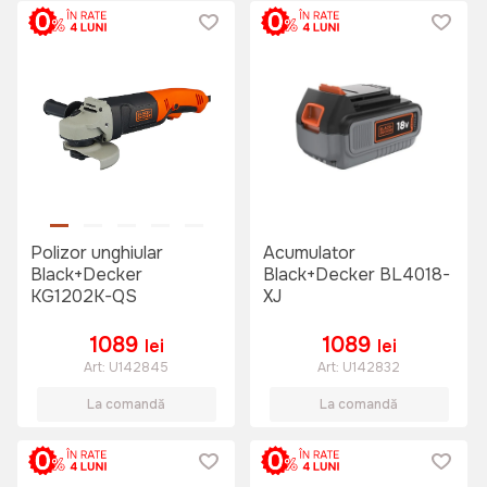
Polizor unghiular
Acumulator
Black+Decker
Black+Decker BL4018-
KG1202K-QS
XJ
1089
1089
lei
lei
Art:
U142845
Art:
U142832
La comandă
La comandă