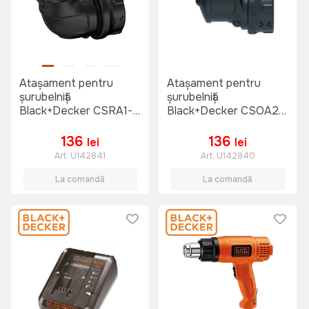
Atașament pentru
Atașament pentru
șurubelniță
șurubelniță
Black+Decker CSRA1-
Black+Decker CSOA2-
XJ
XJ
136
136
lei
lei
Art:
U142841
Art:
U142840
La comandă
La comandă