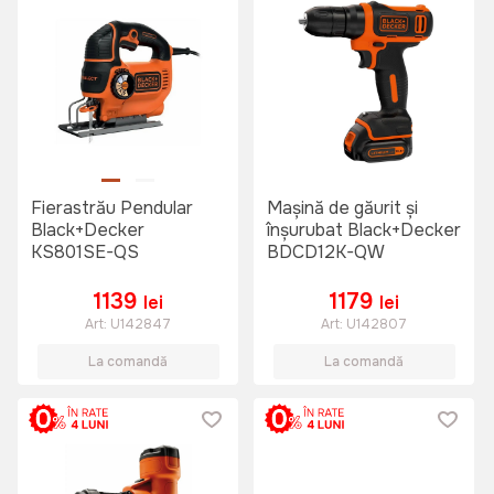
Fierastrău Pendular
Mașină de găurit și
Black+Decker
înșurubat Black+Decker
KS801SE-QS
BDCD12K-QW
1139
1179
lei
lei
Art:
U142847
Art:
U142807
La comandă
La comandă