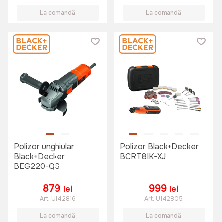
La comandă
La comandă
Polizor unghiular
Polizor Black+Decker
Black+Decker
BCRT8IK-XJ
BEG220-QS
879
999
lei
lei
Art:
U142816
Art:
U142805
La comandă
La comandă