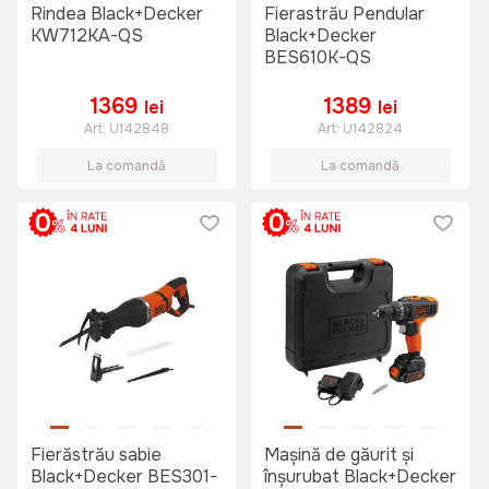
Rindea Black+Decker
Fierastrău Pendular
KW712KA-QS
Black+Decker
BES610K-QS
1369
1389
lei
lei
Art:
U142848
Art:
U142824
La comandă
La comandă
Fierăstrău sabie
Mașină de găurit și
Black+Decker BES301-
înșurubat Black+Decker