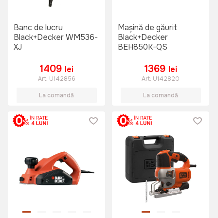
Banc de lucru
Mașină de găurit
Black+Decker WM536-
Black+Decker
XJ
BEH850K-QS
1409
1369
lei
lei
Art:
U142856
Art:
U142820
La comandă
La comandă