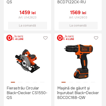
QS
BCD7122CK-RU
1459
1569
lei
lei
Art:
U142823
Art:
U142803
La comandă
La comandă
Fierastrău Circular
Mașină de găurit și
Black+Decker CS1550-
înșurubat Black+Decker
QS
BDCDC18B-QW