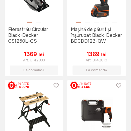
Fierastrău Circular
Mașină de găurit și
Black+Decker
înșurubat Black+Decker
CS1250L-QS
BDCDD12B-QW
1369
1369
lei
lei
Art:
U142833
Art:
U142810
La comandă
La comandă