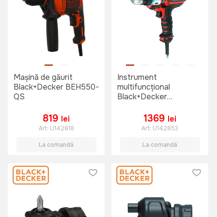
Mașină de găurit
Instrument
Black+Decker BEH550-
multifuncțional
QS
Black+Decker
MT350K-QS
819
1369
lei
lei
Art:
U142818
Art:
U142853
La comandă
La comandă