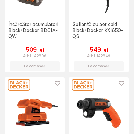
Încărcător acumulatori
Suflantă cu aer cald
Black+Decker BDC1A-
Black+Decker KX1650-
QW
QS
509
549
lei
lei
Art:
U142806
Art:
U142849
La comandă
La comandă