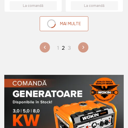
La comandă
La comandă
MAI MULTE
1
2
3