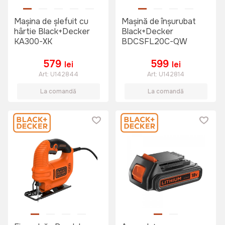
Maşina de şlefuit cu
Mașină de înşurubat
hârtie Black+Decker
Black+Decker
KA300-XK
BDCSFL20C-QW
579
599
lei
lei
Art:
U142844
Art:
U142814
La comandă
La comandă