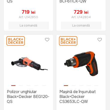
QS
BCF611CK-QW
719
729
lei
lei
Art:
U142850
Art:
U142804
La comandă
La comandă
Polizor unghiular
Mașină de înşurubat
Black+Decker BEG120-
Black+Decker
QS
CS3653LC-QW