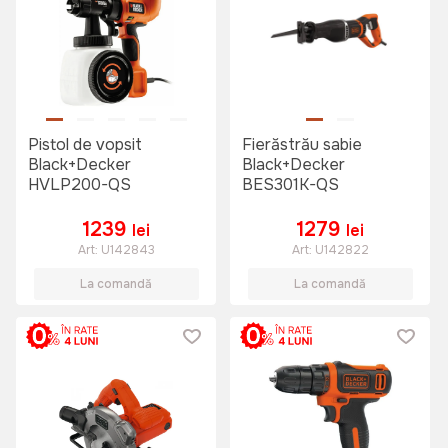
Pistol de vopsit
Fierăstrău sabie
Black+Decker
Black+Decker
HVLP200-QS
BES301K-QS
1239
1279
lei
lei
Art:
U142843
Art:
U142822
La comandă
La comandă