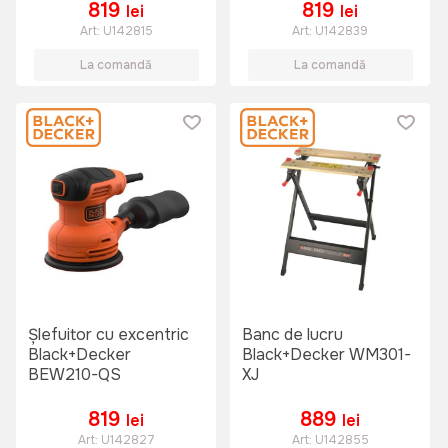
819
819
lei
lei
Art:
U142815
Art:
U142839
La comandă
La comandă
Şlefuitor cu excentric
Banc de lucru
Black+Decker
Black+Decker WM301-
BEW210-QS
XJ
819
889
lei
lei
Art:
U142827
Art:
U142855