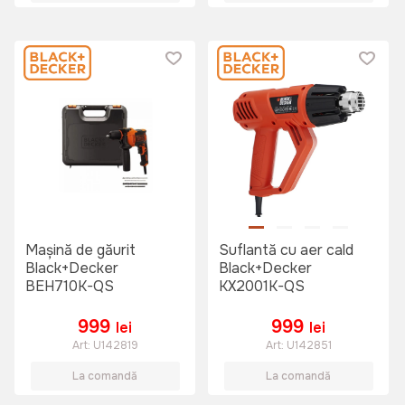
Mașină de găurit
Suflantă cu aer cald
Black+Decker
Black+Decker
BEH710K-QS
KX2001K-QS
999
999
lei
lei
Art:
U142819
Art:
U142851
La comandă
La comandă