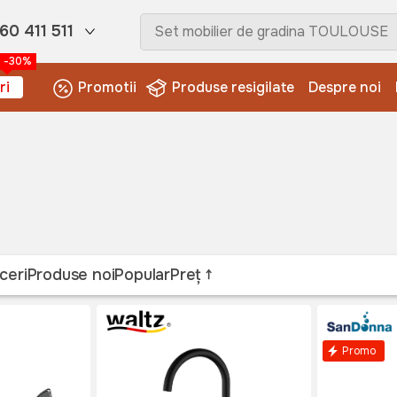
60 411 511
-30%
ri
Promotii
Produse resigilate
Despre noi
ceri
Produse noi
Popular
Preț
Promo