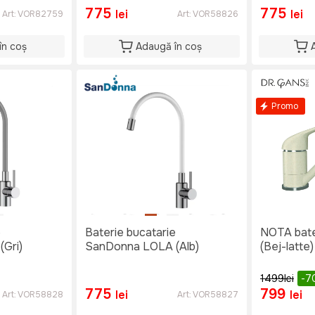
775
775
lei
lei
Art:
VOR82759
Art:
VOR58826
în coș
Adaugă în coș
Promo
e
Baterie bucatarie
NOTA baterie Dr: Gans
Gri)
SanDonna LOLA (Alb)
(Bej-latte)
1499
lei
-7
775
799
lei
lei
Art:
VOR58828
Art:
VOR58827