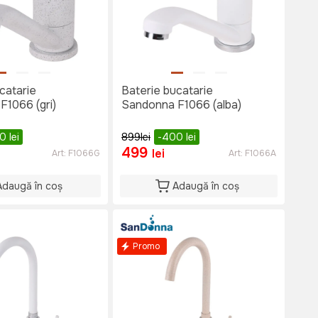
catarie
Baterie bucatarie
F1066 (gri)
Sandonna F1066 (alba)
00
lei
899
lei
-400
lei
499
lei
Art:
F1066G
Art:
F1066A
Adaugă în coș
Adaugă în coș
Promo