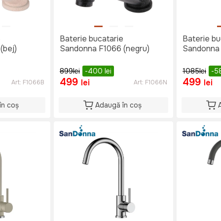
e
Baterie bucatarie
Baterie bu
(bej)
Sandonna F1066 (negru)
Sandonna 
899
lei
-400
lei
1085
lei
-5
499
499
lei
lei
Art:
F1066B
Art:
F1066N
în coș
Adaugă în coș