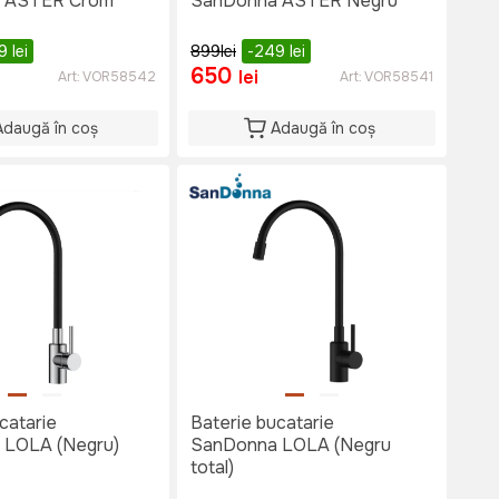
 ASTER Crom
SanDonna ASTER Negru
49
lei
899
lei
-249
lei
650
lei
Art:
VOR58542
Art:
VOR58541
Adaugă în coș
Adaugă în coș
catarie
Baterie bucatarie
 LOLA (Negru)
SanDonna LOLA (Negru
total)