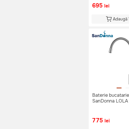
695
lei
Adaugă 
Baterie bucatari
SanDonna LOLA (
775
lei