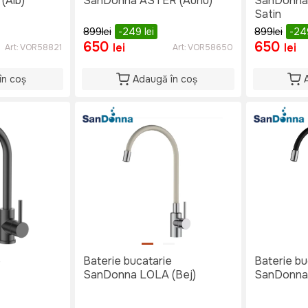
(Alb)
SanDonna ASTER (Auriu)
SanDonna
Satin
899
lei
-249
lei
899
lei
-2
650
650
lei
lei
Art:
VOR58821
Art:
VOR58650
în coș
Adaugă în coș
e
Baterie bucatarie
Baterie bu
SanDonna LOLA (Bej)
SanDonna