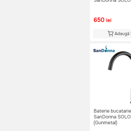
SanDonna SOLO 
650
lei
Adaugă 
Baterie bucatari
SanDonna SOLO
(Gunmetal)