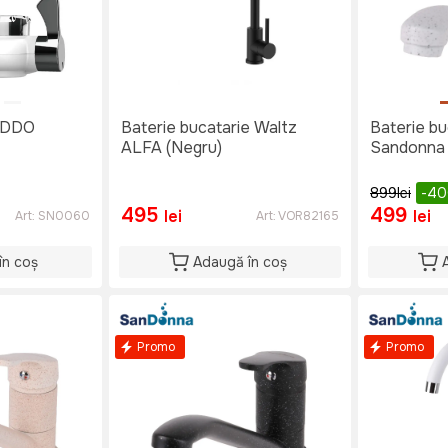
REDDO
Baterie bucatarie Waltz
Baterie bu
ALFA (Negru)
Sandonna 
899
lei
-4
495
499
lei
lei
Art:
SN0060
Art:
VOR82165
în coș
Adaugă în coș
Promo
Promo