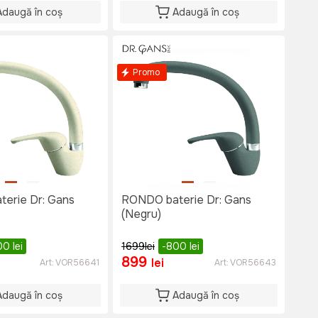
Adaugă în coș
Adaugă în coș
Promo
RONDO baterie Dr: Gans
(Negru)
00
lei
1699
lei
-800
lei
899
lei
Art:
VOR56641
Art:
VOR56643
Adaugă în coș
Adaugă în coș