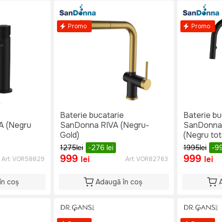
Promo
Promo
e
Baterie bucatarie
Baterie bu
 (Negru
SanDonna RIVA (Negru-
SanDonn
Gold)
(Negru tot
1275
lei
-276
lei
1995
lei
-9
999
999
lei
lei
Art:
VOR58829
Art:
VOR82763
în coș
Adaugă în coș