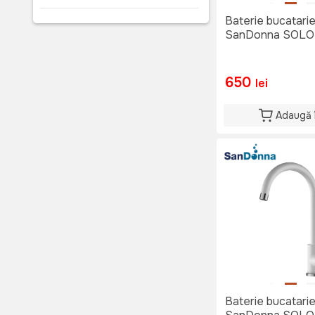
Antracit
(3)
Baterie bucatari
Sampanie
(1)
SanDonna SOLO 
Terra
(2)
Bronz
(2)
Cafeniu
(3)
650
lei
Negru
(25)
Adaugă 
Baterie bucatari