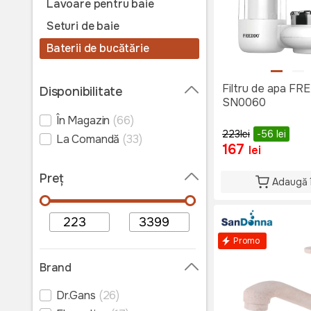
Lavoare pentru baie
Seturi de baie
Baterii de bucătărie
Baterii din inox
Filtru de apa F
Disponibilitate
Robinete electrice
SN0060
Set chiuveta de bucătărie +
În Magazin
(66)
baterie
223
lei
-56
lei
La Comandă
(33)
Ventilator baie
167
lei
Accesorii chiuvete de
Preț
bucătărie
Adaugă 
Promo
Brand
Dr.Gans
(26)