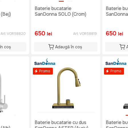
e
Baterie bucatarie
Baterie bu
(Bej)
SanDonna SOLO (Crom)
SanDonna 
650
650
lei
lei
Art:
VOR58820
Art:
VOR58819
în coș
Adaugă în coș
Promo
Promo
e
Baterie bucatarie cu dus
Baterie bu