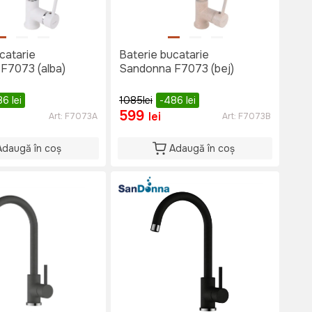
catarie
Baterie bucatarie
F7073 (alba)
Sandonna F7073 (bej)
86
lei
1085
lei
-486
lei
599
lei
Art:
F7073A
Art:
F7073B
Adaugă în coș
Adaugă în coș