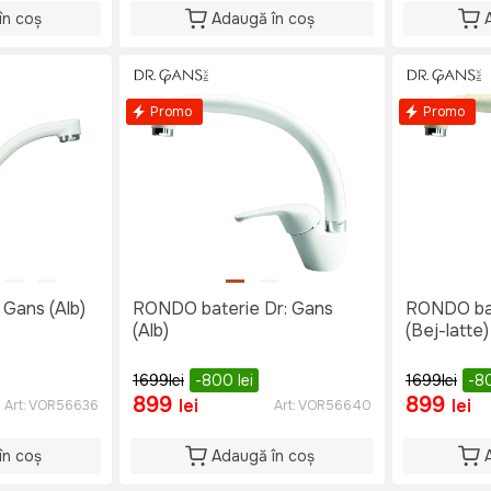
în coș
Adaugă în coș
Promo
Promo
Dr: Gans (Alb)
RONDO baterie Dr: Gans
RONDO baterie Dr: Gans
(Alb)
(Bej-latte)
1699
lei
-800
lei
1699
lei
-8
899
899
lei
lei
Art:
VOR56636
Art:
VOR56640
în coș
Adaugă în coș