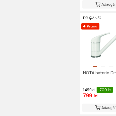
Adaugă 
Promo
NOTA baterie 
1499
lei
-700
lei
799
lei
Adaugă 