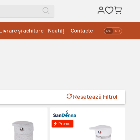
Livrare și achitare
Noutăți
Contacte
RO
RU
Resetează Filtrul
Promo