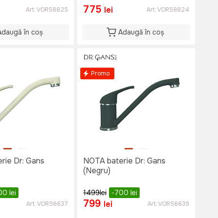
775
lei
Art:
VOR58825
Art:
VOR58824
Adaugă în coș
Adaugă în coș
Promo
NOTA baterie Dr: Gans
(Negru)
00
lei
1499
lei
-700
lei
799
lei
Art:
VOR56637
Art:
VOR56639