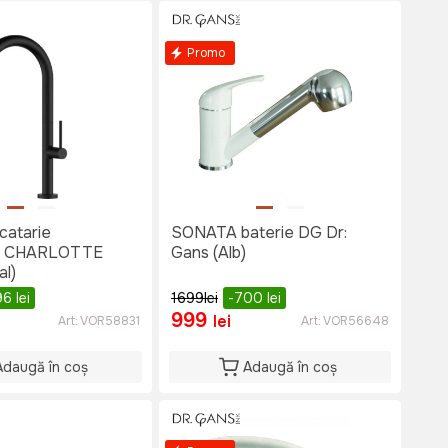
Promo
catarie
SONATA baterie DG Dr:
a CHARLOTTE
Gans (Alb)
al)
96
lei
1699
lei
-700
lei
999
lei
Art:
VOR58831
Art:
VOR56648
Adaugă în coș
Adaugă în coș