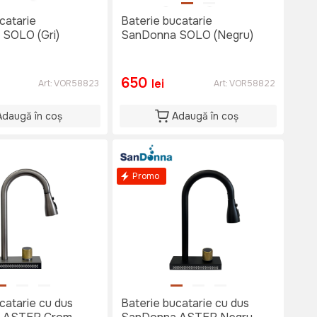
catarie
Baterie bucatarie
SOLO (Gri)
SanDonna SOLO (Negru)
650
lei
Art:
VOR58823
Art:
VOR58822
Adaugă în coș
Adaugă în coș
Promo
catarie cu dus
Baterie bucatarie cu dus