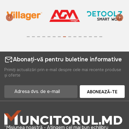
Abonați-vă pentru buletine informative
Primiți actualizări prin e-mail despre cele mai recente produse
și oferte
ABONEAZĂ-TE
“Misiunea noastră - Atingem cel mai bun echilibru