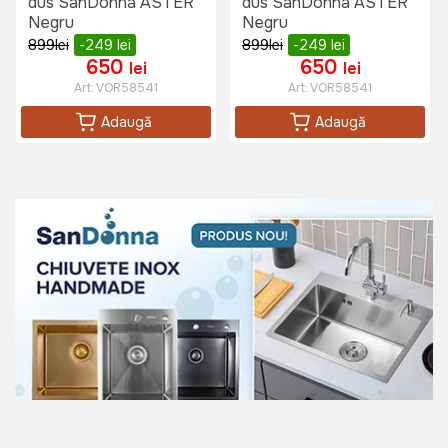
dus SanDonna ASTER
dus SanDonna ASTER
Negru
Negru
899
lei
-249
lei
899
lei
-249
lei
650
650
lei
lei
Art:
VOR58541
Art:
VOR58541
Adaugă
Adaugă