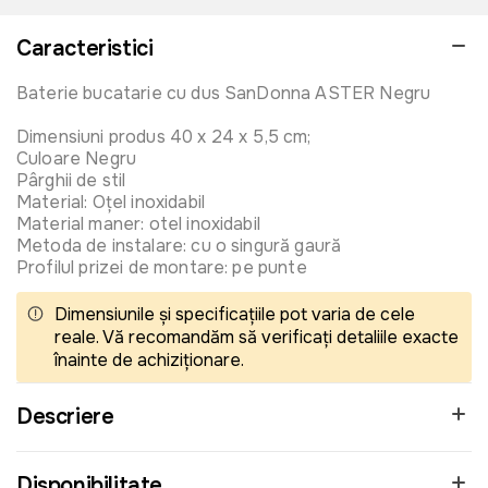
Caracteristici
Baterie bucatarie cu dus SanDonna ASTER Negru
Dimensiuni produs 40 x 24 x 5,5 cm;
Culoare Negru
Pârghii de stil
Material: Oțel inoxidabil
Material maner: otel inoxidabil
Metoda de instalare: cu o singură gaură
Profilul prizei de montare: pe punte
Dimensiunile și specificațiile pot varia de cele
reale. Vă recomandăm să verificați detaliile exacte
înainte de achiziționare.
Descriere
Disponibilitate