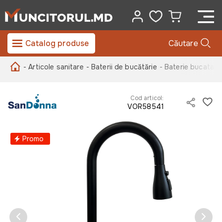
Catalog produse
Căutare
- Articole sanitare
- Baterii de bucătărie
- Baterie bucatar
Cod articol:
VOR58541
Promo