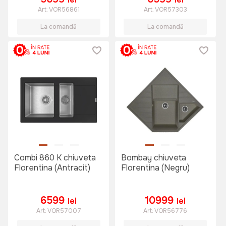
Art:
VOR56861
Art:
VOR57303
La comandă
La comandă
Combi 860 K chiuveta
Bombay chiuveta
Florentina (Antracit)
Florentina (Negru)
6599
10999
lei
lei
Art:
VOR57007
Art:
VOR56776