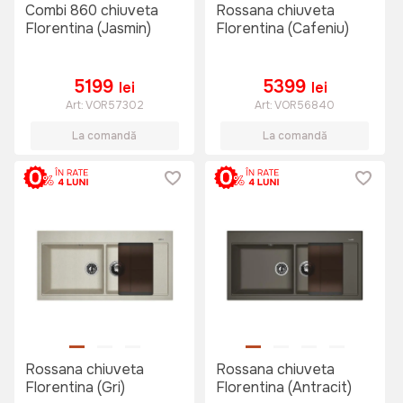
Combi 860 chiuveta
Rossana chiuveta
Florentina (Jasmin)
Florentina (Cafeniu)
5199
5399
lei
lei
Art:
VOR57302
Art:
VOR56840
La comandă
La comandă
Rossana chiuveta
Rossana chiuveta
Florentina (Gri)
Florentina (Antracit)