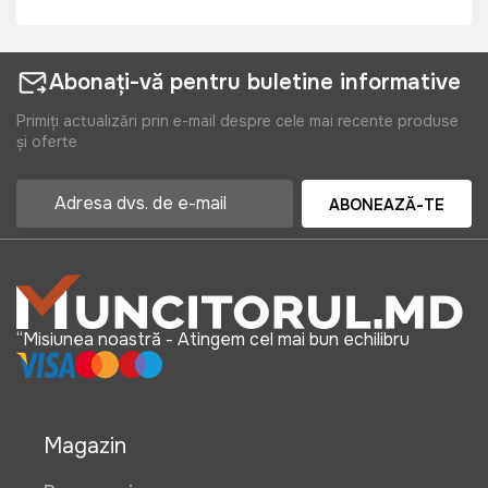
Abonați-vă pentru buletine informative
Primiți actualizări prin e-mail despre cele mai recente produse
și oferte
ABONEAZĂ-TE
“Misiunea noastră - Atingem cel mai bun echilibru
Magazin