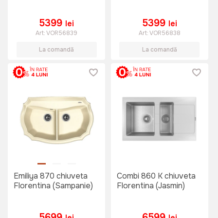
5399
5399
lei
lei
Art:
VOR56839
Art:
VOR56838
La comandă
La comandă
Emiliya 870 chiuveta
Combi 860 K chiuveta
Florentina (Sampanie)
Florentina (Jasmin)
5699
6599
lei
lei