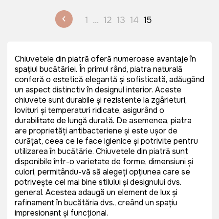
1
...
12
13
14
15
Chiuvetele din piatră oferă numeroase avantaje în
spațiul bucătăriei. În primul rând, piatra naturală
conferă o estetică elegantă și sofisticată, adăugând
un aspect distinctiv în designul interior. Aceste
chiuvete sunt durabile și rezistente la zgârieturi,
lovituri și temperaturi ridicate, asigurând o
durabilitate de lungă durată. De asemenea, piatra
are proprietăți antibacteriene și este ușor de
curățat, ceea ce le face igienice și potrivite pentru
utilizarea în bucătărie. Chiuvetele din piatră sunt
disponibile într-o varietate de forme, dimensiuni și
culori, permitându-vă să alegeți opțiunea care se
potrivește cel mai bine stilului și designului dvs.
general. Acestea adaugă un element de lux și
rafinament în bucătăria dvs., creând un spațiu
impresionant și funcțional.