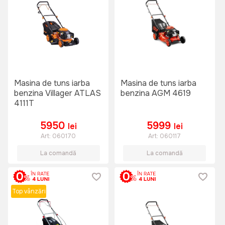
Masina de tuns iarba
Masina de tuns iarba
benzina Villager ATLAS
benzina AGM 4619
4111T
5950
5999
lei
lei
Art:
060170
Art:
060117
La comandă
La comandă
Top vânzări