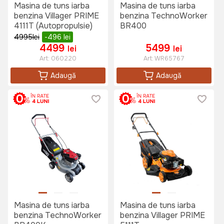
Masina de tuns iarba
Masina de tuns iarba
benzina Villager PRIME
benzina TechnoWorker
4111T (Autopropulsie)
BR400
4995
lei
-496
lei
4499
5499
lei
lei
Art:
060220
Art:
WR65767
Adaugă
Adaugă
Masina de tuns iarba
Masina de tuns iarba
benzina TechnoWorker
benzina Villager PRIME