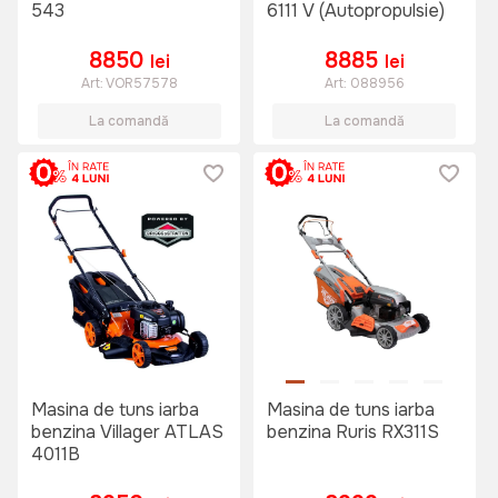
543
6111 V (Autopropulsie)
8850
8885
lei
lei
Art:
VOR57578
Art:
088956
La comandă
La comandă
Masina de tuns iarba
Masina de tuns iarba
benzina Villager ATLAS
benzina Ruris RX311S
4011B