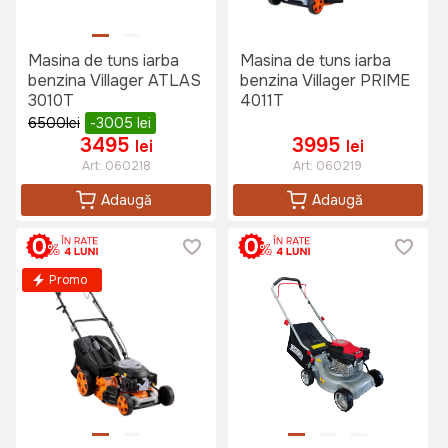
Masina de tuns iarba
Masina de tuns iarba
benzina Villager ATLAS
benzina Villager PRIME
3010T
4011T
6500
lei
-3005
lei
3495
3995
lei
lei
Art:
060218
Art:
060219
Adaugă
Adaugă
Promo