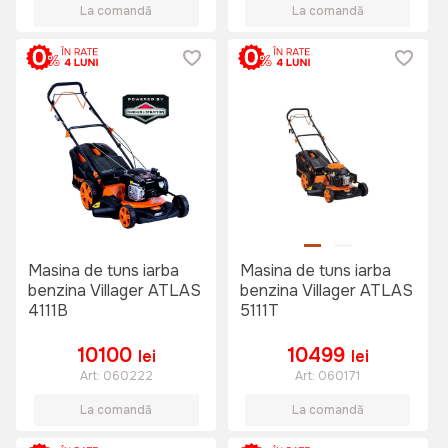
La comandă
La comandă
Masina de tuns iarba
Masina de tuns iarba
benzina Villager ATLAS
benzina Villager ATLAS
4111B
5111T
10100
10499
lei
lei
Art:
060222
Art:
060171
La comandă
La comandă