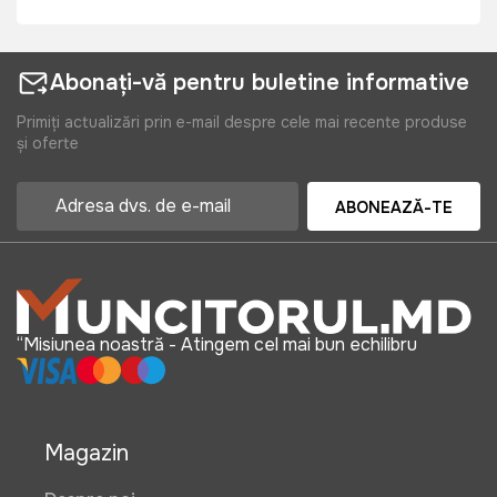
Abonați-vă pentru buletine informative
Primiți actualizări prin e-mail despre cele mai recente produse
și oferte
ABONEAZĂ-TE
“Misiunea noastră - Atingem cel mai bun echilibru
Magazin