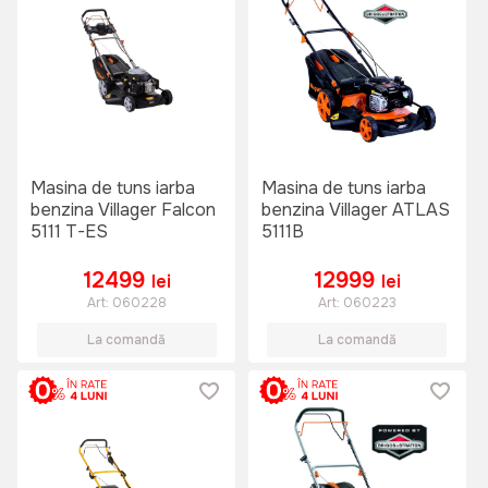
Masina de tuns iarba
Masina de tuns iarba
benzina Villager Falcon
benzina Villager ATLAS
5111 T-ES
5111B
12499
12999
lei
lei
Art:
060228
Art:
060223
La comandă
La comandă