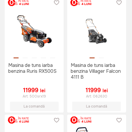
Masina de tuns iarba
Masina de tuns iarba
benzina Ruris RX500S
benzina Villager Falcon
4111 B
11999
11999
lei
lei
Art:
500srx19
Art:
062630
La comandă
La comandă