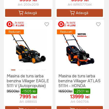
Art:
200s2019
Art:
WR65770AK
Adaugă
Adaugă
Reduceri
Reduceri
Masina de tuns iarba
Masina de tuns iarba
benzina Villager EAGLE
benzina Villager ATLAS
5111 V (Autopropulsie)
5111H - HONDA
9500
lei
-1505
lei
16500
lei
-2501
lei
7995
13999
lei
lei
Art:
088955
Art:
060706