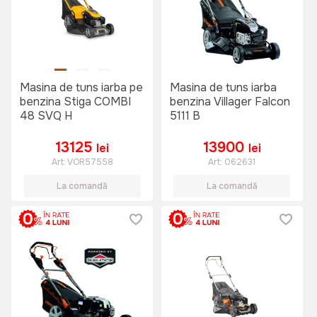
Masina de tuns iarba pe
Masina de tuns iarba
benzina Stiga COMBI
benzina Villager Falcon
48 SVQ H
5111 B
13125
13900
lei
lei
Art:
VOR57558
Art:
062631
La comandă
La comandă