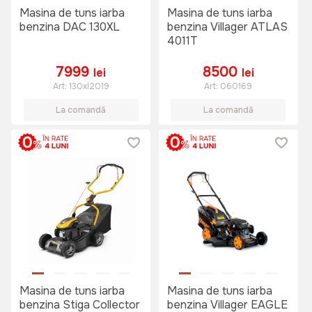
Masina de tuns iarba
Masina de tuns iarba
benzina DAC 130XL
benzina Villager ATLAS
4011T
7999
8500
lei
lei
Art:
130xl2019
Art:
060169
La comandă
La comandă
Masina de tuns iarba
Masina de tuns iarba
benzina Stiga Collector
benzina Villager EAGLE