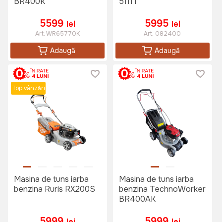
BR400K
5111T
5599
5995
lei
lei
Art:
WR65770K
Art:
082400
Adaugă
Adaugă
Top vânzări
Masina de tuns iarba
Masina de tuns iarba
benzina Ruris RX200S
benzina TechnoWorker
BR400AK
5999
5999
lei
lei