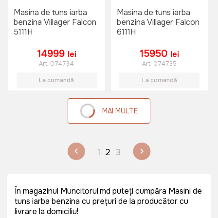
Masina de tuns iarba
Masina de tuns iarba
benzina Villager Falcon
benzina Villager Falcon
5111H
6111H
14999
15950
lei
lei
Art:
074734
Art:
074735
La comandă
La comandă
MAI MULTE
1
2
3
În magazinul Muncitorul.md puteți cumpăra Masini de
tuns iarba benzina cu prețuri de la producător cu
livrare la domiciliu!