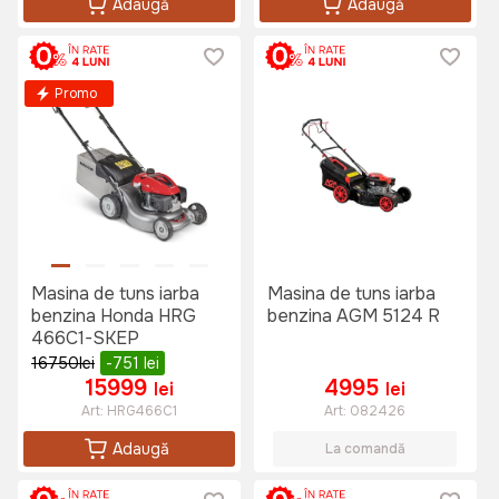
Adaugă
Adaugă
Promo
Masina de tuns iarba
Masina de tuns iarba
benzina Honda HRG
benzina AGM 5124 R
466C1-SKEP
16750
lei
-751
lei
15999
4995
lei
lei
Art:
HRG466C1
Art:
082426
Adaugă
La comandă