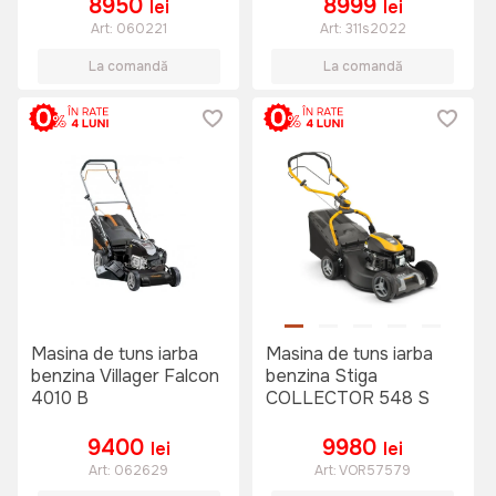
8950
8999
lei
lei
Art:
060221
Art:
311s2022
La comandă
La comandă
Masina de tuns iarba
Masina de tuns iarba
benzina Villager Falcon
benzina Stiga
4010 B
COLLECTOR 548 S
9400
9980
lei
lei
Art:
062629
Art:
VOR57579