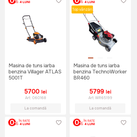
Top vânzări
Masina de tuns iarba
Masina de tuns iarba
benzina Villager ATLAS
benzina TechnoWorker
5001T
BR460
5700
5799
lei
lei
Art:
060168
Art:
WR65199
La comandă
La comandă