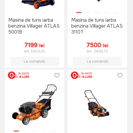
Masina de tuns iarba
Masina de tuns iarba
benzina Villager ATLAS
benzina Villager ATLAS
5001B
3110T
7199
7500
lei
lei
Art:
060335
Art:
066673
La comandă
La comandă