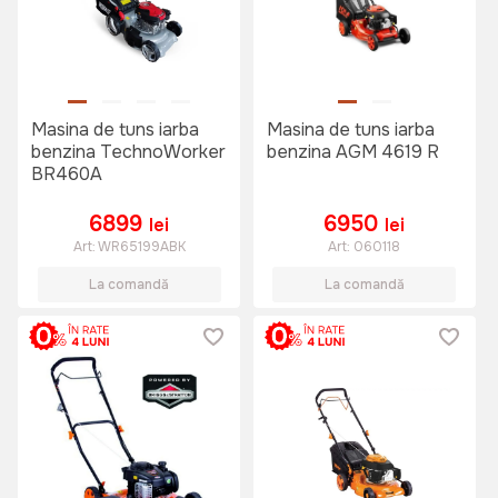
Masina de tuns iarba
Masina de tuns iarba
benzina TechnoWorker
benzina AGM 4619 R
BR460A
6899
6950
lei
lei
Art:
WR65199ABK
Art:
060118
La comandă
La comandă