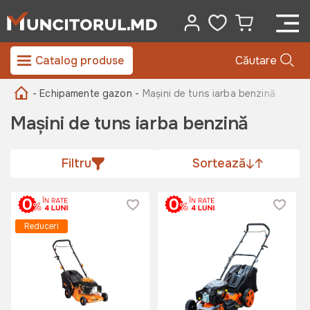
Catalog produse
Căutare
- Echipamente gazon -
Mașini de tuns iarba benzină
Mașini de tuns iarba benzină
Filtru
Sortează
Reduceri