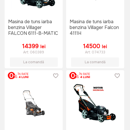
Masina de tuns iarba
Masina de tuns iarba
benzina Villager
benzina Villager Falcon
FALCON 6111-B-MATIC
4111H
14399
14500
lei
lei
Art:
060389
Art:
074733
La comandă
La comandă