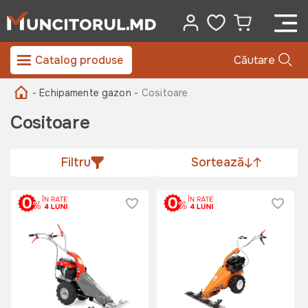
Catalog produse
Căutare
- Echipamente gazon -
Cositoare
Cositoare
Filtru
Sortează