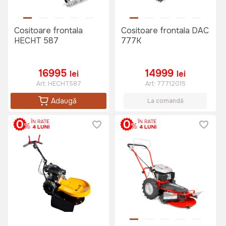
Cositoare frontala
Cositoare frontala DAC
HECHT 587
777K
16995
14999
lei
lei
Art:
HECHT587
Art:
77712015
Adaugă
La comandă