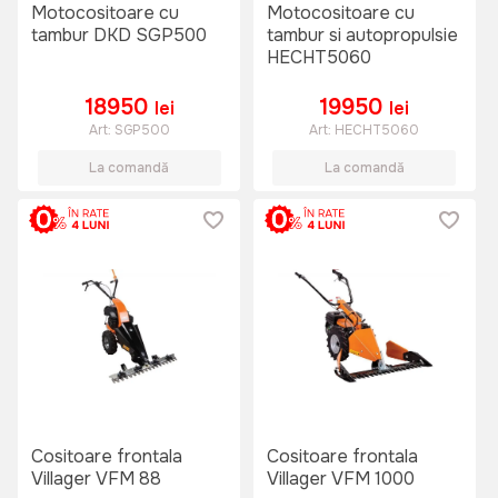
Motocositoare cu
Motocositoare cu
tambur DKD SGP500
tambur si autopropulsie
HECHT5060
18950
19950
lei
lei
Art:
SGP500
Art:
HECHT5060
La comandă
La comandă
Cositoare frontala
Cositoare frontala
Villager VFM 88
Villager VFM 1000