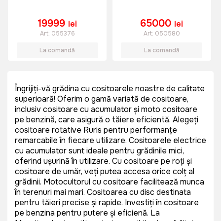
19999
65000
lei
lei
Art:
055376
Art:
050580
La comandă
La comandă
Îngrijiți-vă grădina cu cositoarele noastre de calitate
superioară! Oferim o gamă variată de cositoare,
inclusiv cositoare cu acumulator și moto cositoare
pe benzină, care asigură o tăiere eficientă. Alegeți
cositoare rotative Ruris pentru performanțe
remarcabile în fiecare utilizare. Cositoarele electrice
cu acumulator sunt ideale pentru grădinile mici,
oferind ușurință în utilizare. Cu cositoare pe roți și
cositoare de umăr, veți putea accesa orice colț al
grădinii. Motocultorul cu cositoare facilitează munca
în terenuri mai mari. Cositoarea cu disc destinata
pentru tăieri precise și rapide. Investiți în cositoare
pe benzina pentru putere și eficiență. La