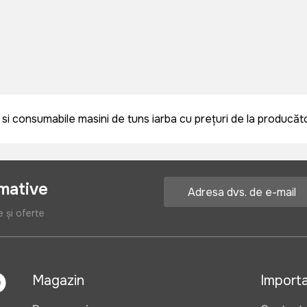
i consumabile masini de tuns iarba cu prețuri de la producător 
rmative
e și oferte
Magazin
Import