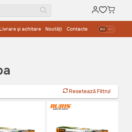
Livrare și achitare
Noutăți
Contacte
RO
RU
ba
Resetează Filtrul