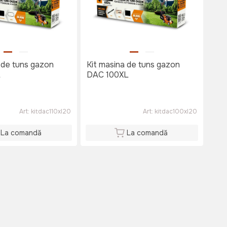
 de tuns gazon
Kit masina de tuns gazon
L
DAC 100XL
Art:
kitdac110xl20
Art:
kitdac100xl20
La comandă
La comandă