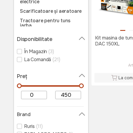
electrice
Scarificatoare și aeratoare
Tractoare pentru tuns
iarba
Roboți pentru tuns iarba
Kit masina de tu
Disponibilitate
DAC 150XL
Cositoare
În Magazin
(3)
Motocoase
La Comandă
(21)
Trimmere pe acumulator
Ar
Trimmere electrice
Preț
La com
Trimmere pentru tuns gard
viu
Mașini de tuns iarba
manuale
Accesorii și consumabile
Brand
motocoase
Accesorii și consumabile
Ruris
(11)
pentru tractoare și roboți