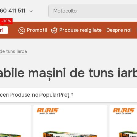
60 411 511
-30%
ri
Promotii
Produse resigilate
Despre noi
 de tuns iarba
bile mașini de tuns iar
ceri
Produse noi
Popular
Preț