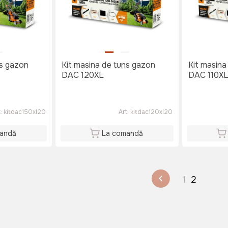
ns gazon
Kit masina de tuns gazon
Kit masina
DAC 120XL
DAC 110X
t:
kitdac150xl20
Art:
kitdac120xl20
andă
La comandă
1
2