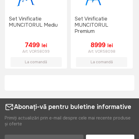
Set Vinificatie
Set Vinificatie
MUNCITORUL Mediu
MUNCITORUL
Premium
7499
8999
lei
lei
Art:
VOR58099
Art:
VOR58098
La comandă
La comandă
Abonați-vă pentru buletine informative
Primiți actualizări prin e-mail despre cele mai recente produse
și oferte