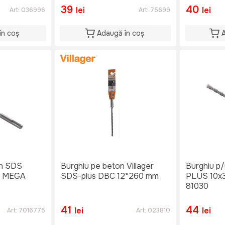
39
40
lei
lei
Art:
036996
Art:
75699
în coș
Adaugă în coș
on SDS
Burghiu pe beton Villager
Burghiu p
m MEGA
SDS-plus DBC 12*260 mm
PLUS 10
81030
41
44
lei
lei
Art:
7016775
Art:
023810