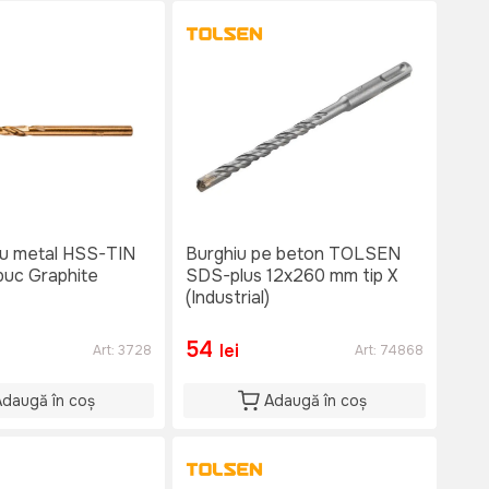
/u metal HSS-TIN
Burghiu pe beton TOLSEN
uc Graphite
SDS-plus 12x260 mm tip X
(Industrial)
54
lei
Art:
3728
Art:
74868
Adaugă în coș
Adaugă în coș