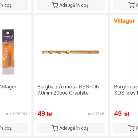
în coș
Adaugă în coș
Villager
Burghiu p/u metal HSS-TIN
Burghiu pe
7.0mm 20buc Graphite
SDS-plus
49
49
lei
lei
Art:
036997
Art:
3726
în coș
Adaugă în coș