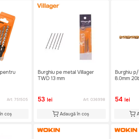
 pentru
Burghiu pe metal Villager
Burghiu p
TWD 13 mm
8.0mm 20b
53
54
lei
lei
Art:
751505
Art:
036998
în coș
Adaugă în coș