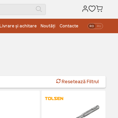
Livrare și achitare
Noutăți
Contacte
RO
RU
Resetează Filtrul