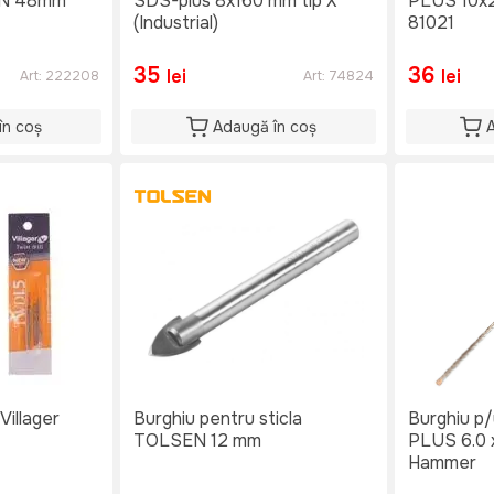
IN 48mm
SDS-plus 8x160 mm tip X
PLUS 10x
(Industrial)
81021
35
36
lei
lei
Art:
222208
Art:
74824
în coș
Adaugă în coș
Villager
Burghiu pentru sticla
Burghiu p
TOLSEN 12 mm
PLUS 6.0
Hammer