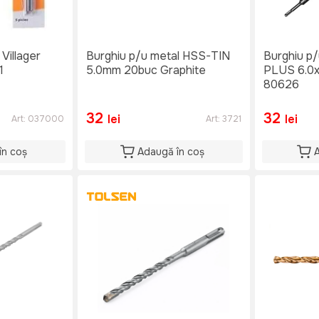
Villager
Burghiu p/u metal HSS-TIN
Burghiu p
1
5.0mm 20buc Graphite
PLUS 6.0
80626
32
32
lei
lei
Art:
037000
Art:
3721
în coș
Adaugă în coș