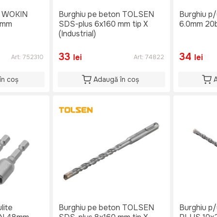
n WOKIN
Burghiu pe beton TOLSEN
Burghiu p
0mm
SDS-plus 6x160 mm tip X
6.0mm 20b
(Industrial)
33
34
lei
lei
Art:
752310
Art:
74822
în coș
Adaugă în coș
lite
Burghiu pe beton TOLSEN
Burghiu p