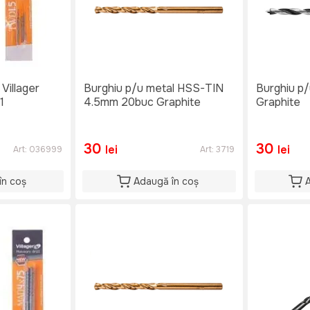
Villager
Burghiu p/u metal HSS-TIN
Burghiu p
1
4.5mm 20buc Graphite
Graphite
30
30
lei
lei
Art:
036999
Art:
3719
în coș
Adaugă în coș