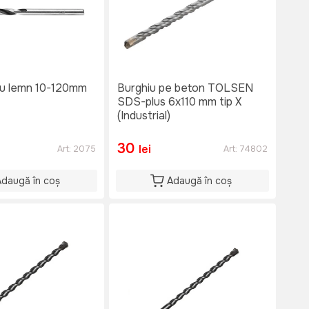
/u lemn 10-120mm
Burghiu pe beton TOLSEN
SDS-plus 6x110 mm tip X
(Industrial)
30
lei
Art:
2075
Art:
74802
Adaugă în coș
Adaugă în coș