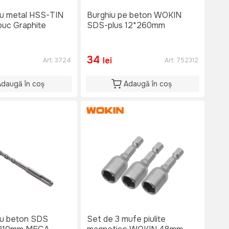
/u metal HSS-TIN
Burghiu pe beton WOKIN
uc Graphite
SDS-plus 12*260mm
34
lei
Art:
3724
Art:
752312
Adaugă în coș
Adaugă în coș
/u beton SDS
Set de 3 mufe piulite