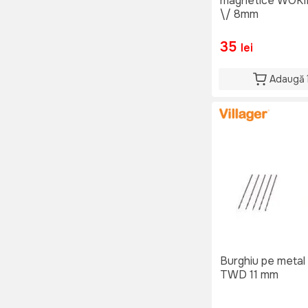
magnetice WOK
\/ 8mm
35
lei
Adaugă 
Burghiu pe metal 
TWD 11 mm