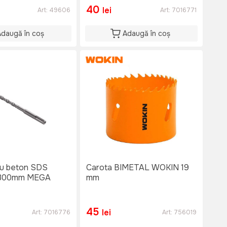
40
lei
Art:
49606
Art:
7016771
Adaugă în coș
Adaugă în coș
/u beton SDS
Carota BIMETAL WOKIN 19
x300mm MEGA
mm
45
lei
Art:
7016776
Art:
756019