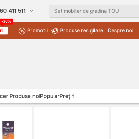
60 411 511
-30%
ri
Promotii
Produse resigilate
Despre noi
ceri
Produse noi
Popular
Preț