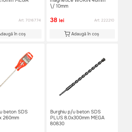
210mm MEGA
magnetice WOKIN 48mm
\/ 10mm
38
lei
Art:
7016774
Art:
222210
Adaugă în coș
Adaugă în coș
/u beton SDS
Burghiu p/u beton SDS
 x 260mm
PLUS 8.0x300mm MEGA
80830