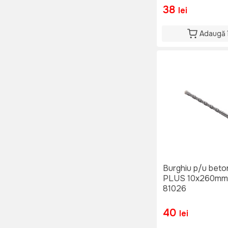
38
lei
Adaugă 
Burghiu p/u bet
PLUS 10x260m
81026
40
lei