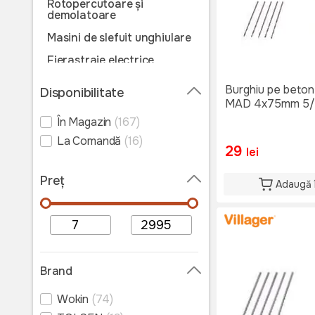
Rotopercutoare și
demolatoare
Masini de slefuit unghiulare
Fierastraie electrice
Fierastraie
Burghiu pe beton 
Disponibilitate
circulare/stationare
MAD 4x75mm 5/
Polizoare electrice
În Magazin
(167)
Suflante de aer cald
La Comandă
(16)
29
lei
Unelte electrice pentru
prelucrarea lemnului
Preț
Adaugă 
Multifunctionale
Pistoale de vopsit
Aparat de șlefuit
Aparate de lustruit
Brand
Aparat de lipit
Wokin
(74)
Vibratoare beton