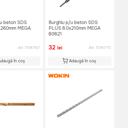
/u beton SDS
Burghiu p/u beton SDS
x260mm MEGA
PLUS 8.0x210mm MEGA
80821
32
lei
Art:
7016767
Art:
7016770
Adaugă în coș
Adaugă în coș