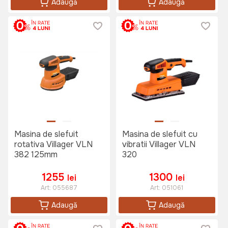
Adaugă
Adaugă
Masina de slefuit
Masina de slefuit cu
rotativa Villager VLN
vibratii Villager VLN
382 125mm
320
1255
1300
lei
lei
Art:
055687
Art:
051061
Adaugă
Adaugă