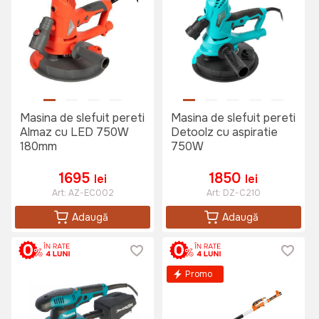
Masina de slefuit pereti
Masina de slefuit pereti
Almaz cu LED 750W
Detoolz cu aspiratie
180mm
750W
1695
1850
lei
lei
Art:
AZ-EC002
Art:
DZ-C210
Adaugă
Adaugă
Promo