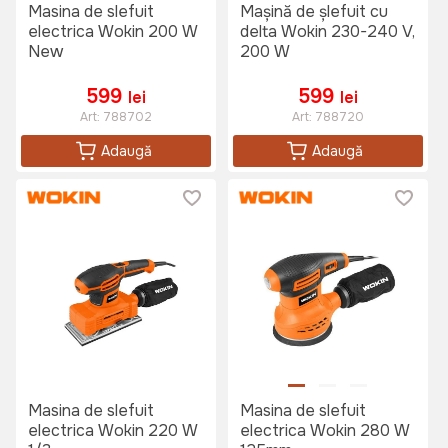
Masina de slefuit
Mașină de șlefuit cu
electrica Wokin 200 W
delta Wokin 230-240 V,
New
200 W
599
599
lei
lei
Art:
788702
Art:
788720
Adaugă
Adaugă
Masina de slefuit
Masina de slefuit
electrica Wokin 220 W
electrica Wokin 280 W