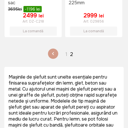
sac
225mm
3695
lei
-1196
lei
2499
2999
lei
lei
Art:
DZ-C218
Art:
029856
La comandă
La comandă
1
2
Mașinile de șlefuit sunt unelte esențiale pentru
finisarea suprafețelor din lemn, glet, beton sau
metal. Cu ajutorul unei mașini de șlefuit pereți sau a
unei giraffe de șlefuit, puteți obține rapid suprafețe
netede și uniforme. Modelele de tip mașină de
șlefuit glet sau aparat de șlefuit pereți cu aspirator
sunt ideale pentru lucrări profesionale, asigurând un
mediu de lucru curat. Pentru lemn, se pot folosi
mașini de șlefuit cu bandă, șlefuitoare orbitale sau