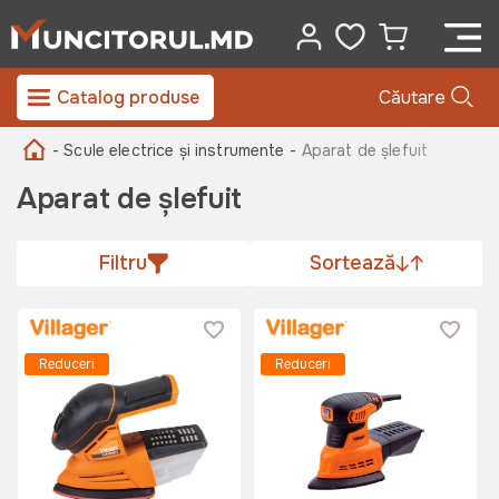
Catalog produse
Căutare
- Scule electrice și instrumente -
Aparat de șlefuit
Aparat de șlefuit
Filtru
Sortează
Reduceri
Reduceri