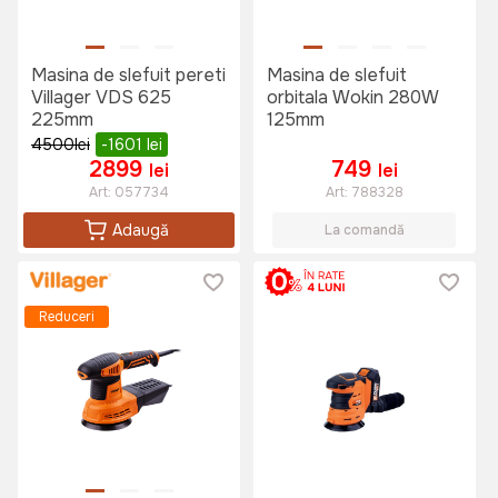
Masina de slefuit pereti
Masina de slefuit
Villager VDS 625
orbitala Wokin 280W
225mm
125mm
4500
lei
-1601
lei
2899
749
lei
lei
Art:
057734
Art:
788328
Adaugă
La comandă
Reduceri