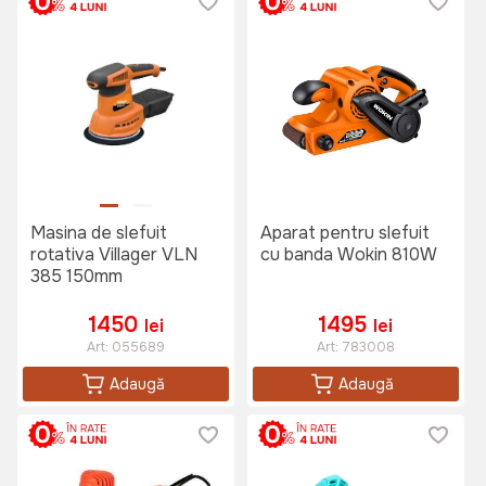
Masina de slefuit
Aparat pentru slefuit
rotativa Villager VLN
cu banda Wokin 810W
385 150mm
1450
1495
lei
lei
Art:
055689
Art:
783008
Adaugă
Adaugă