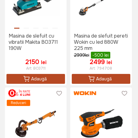
Masina de slefuit cu
Masina de slefuit pereti
vibratii Makita BO3711
Wokin cu led 880W
190W
225 mm
2999
lei
-500
lei
2150
2499
lei
lei
Art:
BO3711
Art:
794708
Adaugă
Adaugă
Reduceri