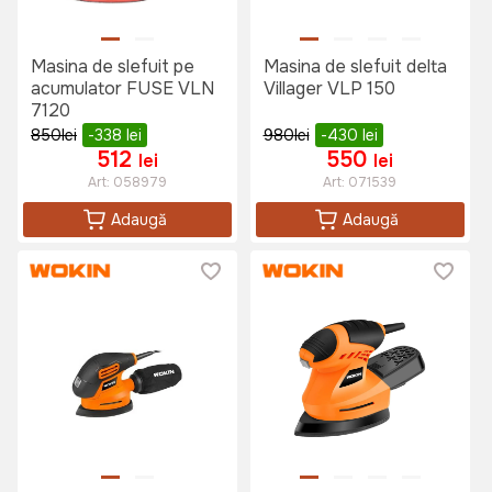
Masina de slefuit pe
Masina de slefuit delta
acumulator FUSE VLN
Villager VLP 150
7120
850
lei
-338
lei
980
lei
-430
lei
512
550
lei
lei
Art:
058979
Art:
071539
Adaugă
Adaugă