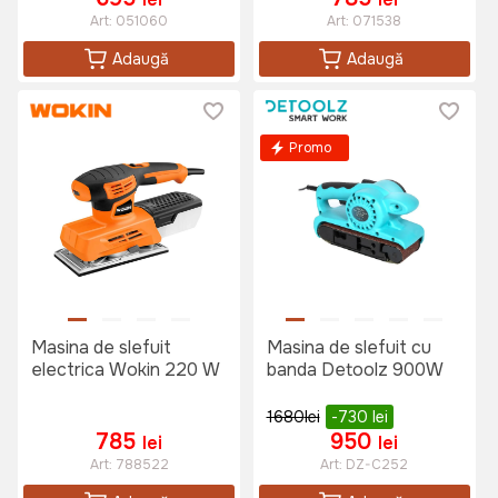
Art:
051060
Art:
071538
Adaugă
Adaugă
Promo
Masina de slefuit
Masina de slefuit cu
electrica Wokin 220 W
banda Detoolz 900W
1680
lei
-730
lei
785
950
lei
lei
Art:
788522
Art:
DZ-C252