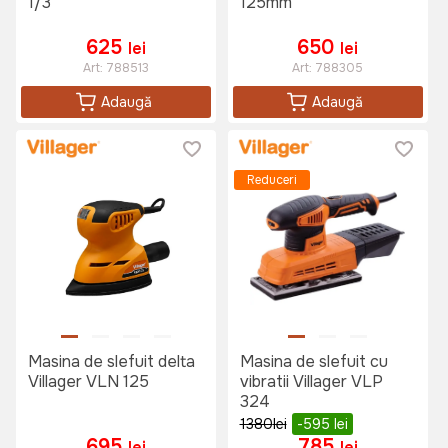
1/3
125mm
625
650
lei
lei
Art:
788513
Art:
788305
Adaugă
Adaugă
Reduceri
Masina de slefuit delta
Masina de slefuit cu
Villager VLN 125
vibratii Villager VLP
324
1380
lei
-595
lei
695
785
lei
lei