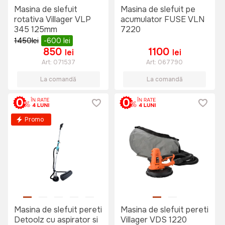
Masina de slefuit
Masina de slefuit pe
rotativa Villager VLP
acumulator FUSE VLN
345 125mm
7220
1450
lei
-600
lei
850
1100
lei
lei
Art:
071537
Art:
067790
La comandă
La comandă
Promo
Masina de slefuit pereti
Masina de slefuit pereti
Detoolz cu aspirator si
Villager VDS 1220