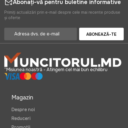
Abonați-vă pentru buletine informative
Primiți actualizări prin e-mail despre cele mai recente produse
și oferte
ABONEAZĂ-TE
“Misiunea noastră - Atingem cel mai bun echilibru
Magazin
Despre noi
Reduceri
Promotii