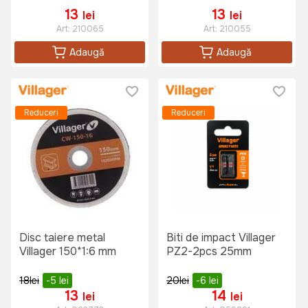
13
13
lei
lei
Art:
210065
Art:
210055
Adaugă
Adaugă
Reduceri
Reduceri
Disc taiere metal
Biti de impact Villager
Villager 150*1:6 mm
PZ2-2pcs 25mm
18
lei
-5
lei
20
lei
-6
lei
13
14
lei
lei