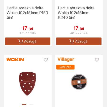
Hartie abraziva delta
Hartie abraziva delta
Wokin 102x151mm P150
Wokin 102x151mm
5in1
P240 5in1
17
17
lei
lei
Art:
777015
Art:
777024
Adaugă
Adaugă
Reduceri