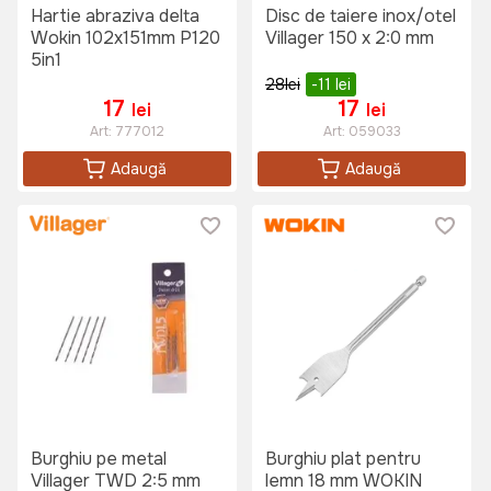
Hartie abraziva delta
Disc de taiere inox/otel
Wokin 102x151mm P120
Villager 150 x 2:0 mm
5in1
28
lei
-11
lei
17
17
lei
lei
Art:
777012
Art:
059033
Adaugă
Adaugă
Burghiu pe metal
Burghiu plat pentru
Villager TWD 2:5 mm
lemn 18 mm WOKIN