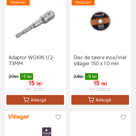
Reduceri
Reduceri
Adaptor WOKIN 1/2-
Disc de taiere inox/otel
73MM
Villager 150 x 1:0 mm
20
lei
-5
lei
24
lei
-9
lei
15
15
lei
lei
Art:
223112
Art:
059032
Adaugă
Adaugă