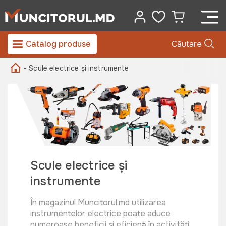
Catalog produse
Căutare
- Scule electrice și instrumente
Scule electrice și
instrumente
În magazinul Muncitorul.md utilizarea
instrumentelor electrice poate aduce
numeroase beneficii și eficiență în activitățile