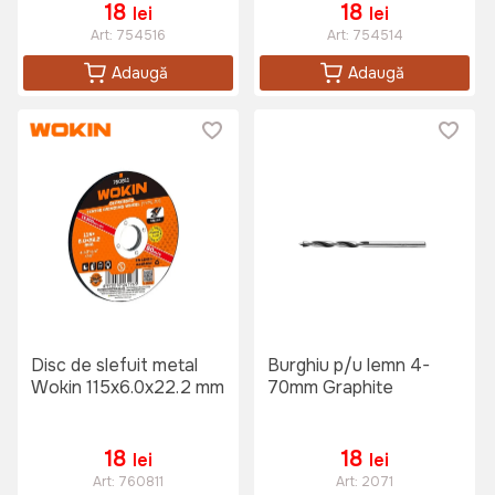
18
18
lei
lei
Art:
754516
Art:
754514
Adaugă
Adaugă
Disc de slefuit metal
Burghiu p/u lemn 4-
Wokin 115x6.0x22.2 mm
70mm Graphite
18
18
lei
lei
Art:
760811
Art:
2071