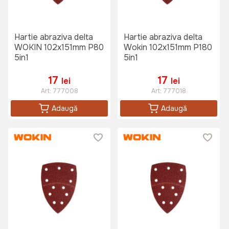
Hartie abraziva delta
Hartie abraziva delta
WOKIN 102x151mm P80
Wokin 102x151mm P180
5in1
5in1
17
17
lei
lei
Art:
777008
Art:
777018
Adaugă
Adaugă