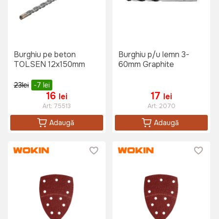
Burghiu pe beton
Burghiu p/u lemn 3-
TOLSEN 12x150mm
60mm Graphite
23
lei
-7
lei
16
17
lei
lei
Art:
75513
Art:
2070
Adaugă
Adaugă