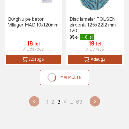
Burghiu pe beton
Disc lamelar TOLSEN
Villager MAD 10x120mm
zirconiu 125x22|2 mm
120
35
lei
-16
lei
18
19
lei
lei
Art:
037003
Art:
77325
Adaugă
Adaugă
MAI MULTE
1
2
3
4
...
63