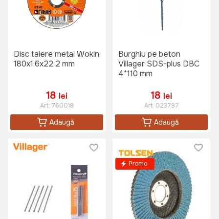
Disc taiere metal Wokin
Burghiu pe beton
180x1.6x22.2 mm
Villager SDS-plus DBC
4*110 mm
18
18
lei
lei
Art:
760018
Art:
023797
Adaugă
Adaugă
Promo