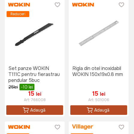
Reduceri
Set panze WOKIN
Rigla din otel inoxidabil
T111C pentru fierastrau
WOKIN 150x19x0.8 mm
pendular 5buc
25
lei
-10
lei
15
15
lei
lei
Art:
766008
Art:
501006
Adaugă
Adaugă