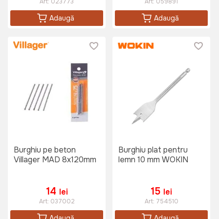
Art:
023773
Art:
059891
Adaugă
Adaugă
Burghiu pe beton
Burghiu plat pentru
Villager MAD 8x120mm
lemn 10 mm WOKIN
14
15
lei
lei
Art:
037002
Art:
754510
Adaugă
Adaugă