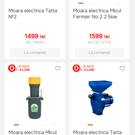
Moara electrica Tatta
Moara electrica Micul
№2
Fermier No.2 2.5kw
1499
1599
lei
lei
Art:
TM15G
Art:
GF-0758
La comandă
La comandă
Moara electrica Micul
Moara electrica Tatta