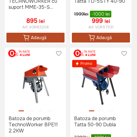
TECHNOWORKER cu
Tatta TD-5STY 40-90
suport MME-35-S
3.5KW
1999
lei
-1000
lei
895
999
lei
lei
Art:
VOR83206
Art:
VOR57531
Adaugă
Adaugă
Promo
Batoza de porumb
Batoza de porumb
TechnoWorker BPE11
Tatta 50-90 Dubla
2.2KW