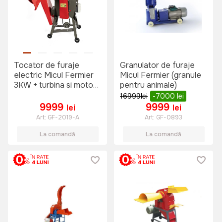
Tocator de furaje
Granulator de furaje
electric Micul Fermier
Micul Fermier (granule
3KW + turbina si motor
pentru animale)
GF-1545
16999
lei
-7000
lei
9999
9999
lei
lei
Art:
GF-2019-A
Art:
GF-0893
La comandă
La comandă