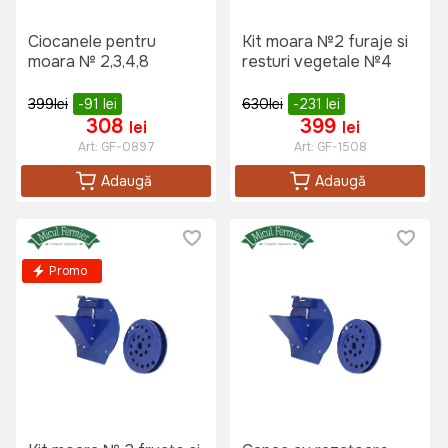
Ciocanele pentru
Kit moara №2 furaje si
moara № 2,3,4,8
resturi vegetale №4
399
lei
-91
lei
630
lei
-231
lei
308
399
lei
lei
Art:
GF-0897
Art:
GF-1508
Adaugă
Adaugă
Promo