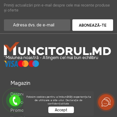
Primiți actualizări prin e-mail despre cele mai recente produse
și oferte
ABONEAZĂ-TE
“Misiunea noastră - Atingem cel mai bun echilibru
Magazin
Despre noi
Folosim cookies pentru a îmbunătăți experiența ta
de utilizare a site-ului.
Declarație de
Reduceri
confidențialitate
Accept
Promotii