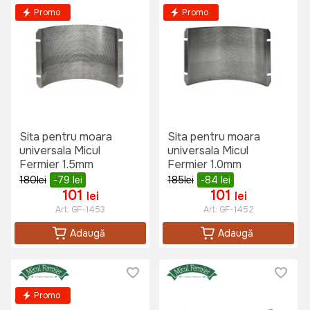
Promo
Promo
Sita pentru moara
Sita pentru moara
universala Micul
universala Micul
Fermier 1.5mm
Fermier 1.0mm
180
lei
-79
lei
185
lei
-84
lei
101
101
lei
lei
Art:
GF-1453
Art:
GF-1452
Adaugă
Adaugă
Promo