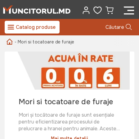
Catalog produse
Căutare
- Mori si tocatoare de furaje
Mori si tocatoare de furaje
Mori și tocătoare de furaje sunt esențiale
pentru eficientizarea procesului de
prelucrare a hranei pentru animale. Aceste
echipamente sunt concepute pentru a
Mai multe detalii