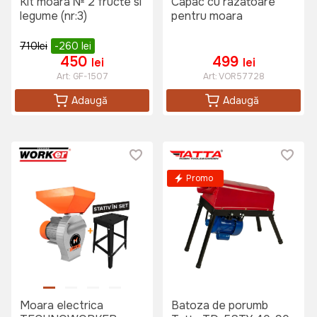
Kit moara № 2 fructe si
Capac cu razatoare
legume (nr:3)
pentru moara
710
lei
-260
lei
450
499
lei
lei
Art:
GF-1507
Art:
VOR57728
Adaugă
Adaugă
Promo
Moara electrica
Batoza de porumb