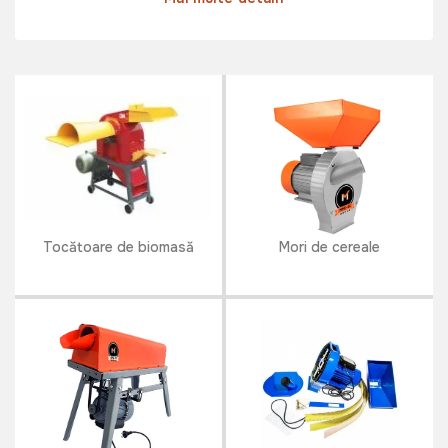
mărunți, toca și măcina diverse tipuri de
furaje, asigurând o hrană uniformă și ușor
digerabilă pentru animale. În categoria
noastră, veți găsi mori și tocătoare de furaje
de înaltă calitate, potrivite pentru utilizare
profesională și domestică.
Tocătoare de biomasă
Mori de cereale