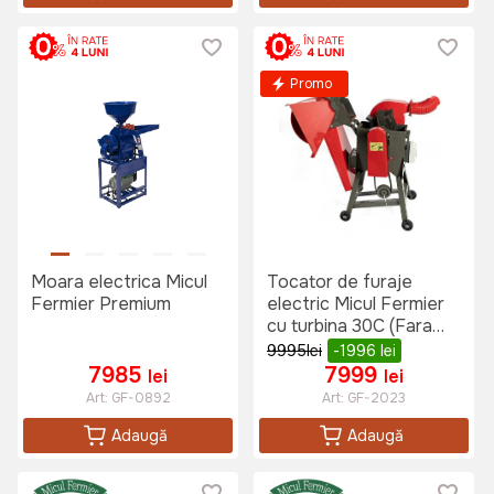
Promo
Moara electrica Micul
Tocator de furaje
Fermier Premium
electric Micul Fermier
cu turbina 30C (Fara
motor)
9995
lei
-1996
lei
7985
7999
lei
lei
Art:
GF-0892
Art:
GF-2023
Adaugă
Adaugă