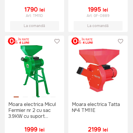
1790
1995
lei
lei
Art:
TM11D
Art:
GF-0889
La comandă
La comandă
Moara electrica Micul
Moara electrica Tatta
Fermier nr 2 cu sac
№4 TM11E
3.9KW cu suport
metalic (843610000)
1999
2199
lei
lei