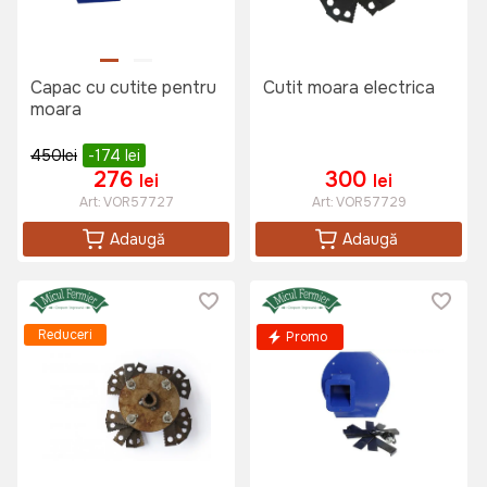
Capac cu cutite pentru
Cutit moara electrica
moara
450
lei
-174
lei
276
300
lei
lei
Art:
VOR57727
Art:
VOR57729
Adaugă
Adaugă
Reduceri
Promo