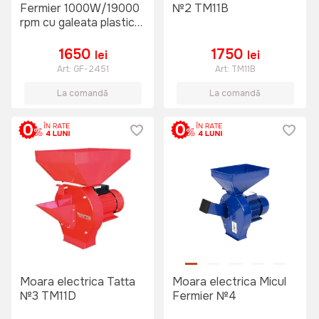
Fermier 1000W/19000
№2 TM11B
rpm cu galeata plastic
25L (843610000)
1650
1750
lei
lei
Art:
GF-2451
Art:
TM11B
La comandă
La comandă
Moara electrica Tatta
Moara electrica Micul
№3 TM11D
Fermier №4