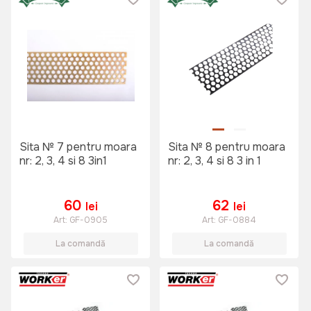
Sita № 7 pentru moara
Sita № 8 pentru moara
nr: 2, 3, 4 si 8 3in1
nr: 2, 3, 4 si 8 3 in 1
60
62
lei
lei
Art:
GF-0905
Art:
GF-0884
La comandă
La comandă