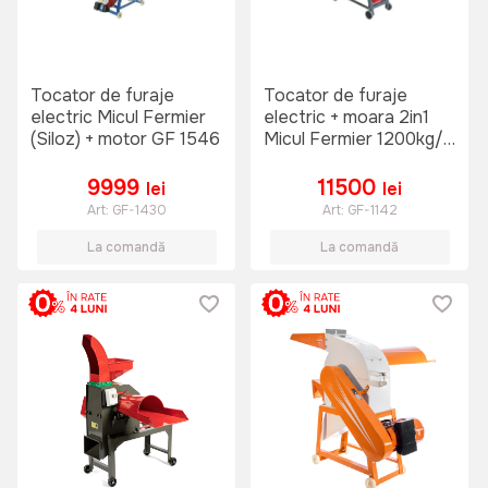
Tocator de furaje
Tocator de furaje
electric Micul Fermier
electric + moara 2in1
(Siloz) + motor GF 1546
Micul Fermier 1200kg/h
+ motor GF 1546
9999
11500
lei
lei
Art:
GF-1430
Art:
GF-1142
La comandă
La comandă