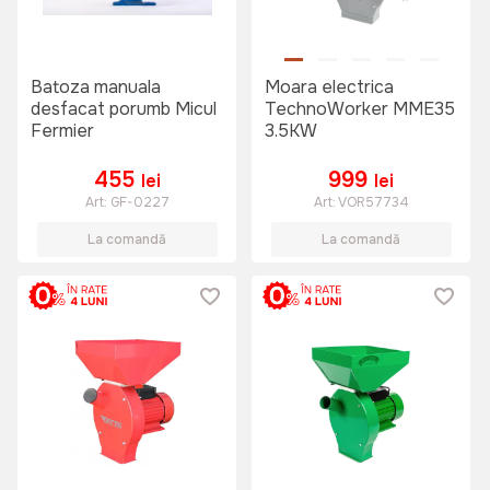
Batoza manuala
Moara electrica
desfacat porumb Micul
TechnoWorker MME35
Fermier
3.5KW
455
999
lei
lei
Art:
GF-0227
Art:
VOR57734
La comandă
La comandă