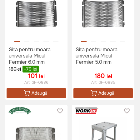
Sita pentru moara
Sita pentru moara
universala Micul
universala Micul
Fermier 6.0 mm
Fermier 5.0 mm
180
lei
-79
lei
101
180
lei
lei
Art:
GF-0886
Art:
GF-0885
Adaugă
Adaugă