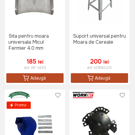
Sita pentru moara
Suport universal pentru
universala Micul
Moara de Cereale
Fermier 4.0 mm
185
200
lei
lei
Art:
GF-1455
Art:
VOR83215
Adaugă
Adaugă
Promo