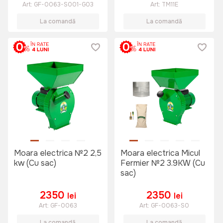
Art:
GF-0063-S001-G03
Art:
TM11E
La comandă
La comandă
Moara electrica №2 2,5
Moara electrica Micul
kw (Cu sac)
Fermier №2 3.9KW (Cu
sac)
2350
2350
lei
lei
Art:
GF-0063
Art:
GF-0063-S0
La comandă
La comandă