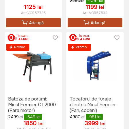
2290
lei
-1091
lei
1125
1199
lei
lei
Art:
VOR57735
Art:
VOR57532
Adaugă
Adaugă
Promo
Promo
Batoza de porumb
Tocatorul de furaje
Micul Fermier CT2000
electric Micul Fermier
(Fara motor)
(Fan, coceni)
2499
lei
-649
lei
4980
lei
-981
lei
1850
3999
lei
lei