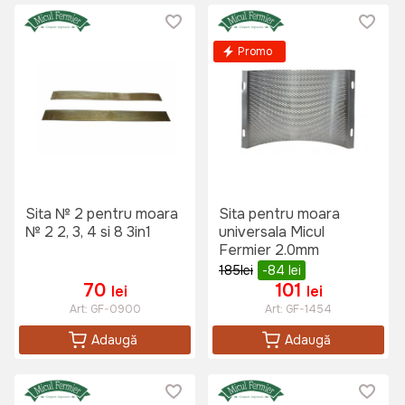
Promo
Sita № 2 pentru moara
Sita pentru moara
№ 2 2, 3, 4 si 8 3in1
universala Micul
Fermier 2.0mm
185
lei
-84
lei
70
101
lei
lei
Art:
GF-0900
Art:
GF-1454
Adaugă
Adaugă