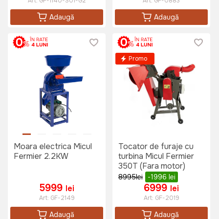
Art:
GF-1140-S01-G2
Art:
GF-0883
Adaugă
Adaugă
Promo
Moara electrica Micul
Tocator de furaje cu
Fermier 2.2KW
turbina Micul Fermier
350T (Fara motor)
8995
lei
-1996
lei
5999
6999
lei
lei
Art:
GF-2149
Art:
GF-2019
Adaugă
Adaugă