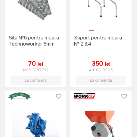
Sita №6 pentru moara
Suport pentru moara
Technoworker 6mm
№ 2,3,4
70
350
lei
lei
Art:
VOR57732
Art:
GF-0906
La comandă
La comandă