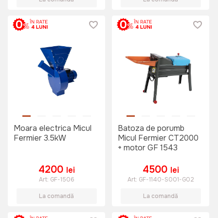
Moara electrica Micul
Batoza de porumb
Fermier 3.5kW
Micul Fermier CT2000
+ motor GF 1543
4200
4500
lei
lei
Art:
GF-1506
Art:
GF-1140-S001-G02
La comandă
La comandă