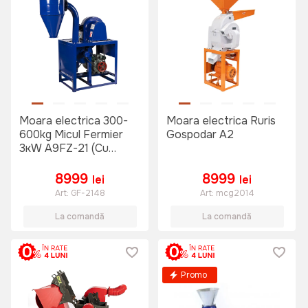
Moara electrica 300-
Moara electrica Ruris
600kg Micul Fermier
Gospodar A2
3кW A9FZ-21 (Cu
absortie)
8999
8999
lei
lei
Art:
GF-2148
Art:
mcg2014
La comandă
La comandă
Promo