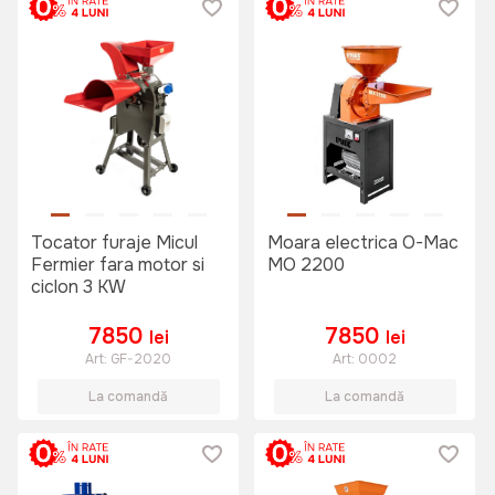
Tocator furaje Micul
Moara electrica O-Mac
Fermier fara motor si
MO 2200
ciclon 3 KW
7850
7850
lei
lei
Art:
GF-2020
Art:
0002
La comandă
La comandă