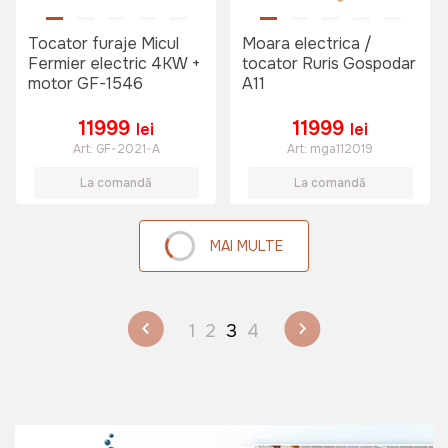
Tocator furaje Micul
Moara electrica /
Fermier electric 4KW +
tocator Ruris Gospodar
motor GF-1546
A11
11999
11999
lei
lei
Art:
GF-2021-A
Art:
mga112019
La comandă
La comandă
MAI MULTE
1
2
3
4