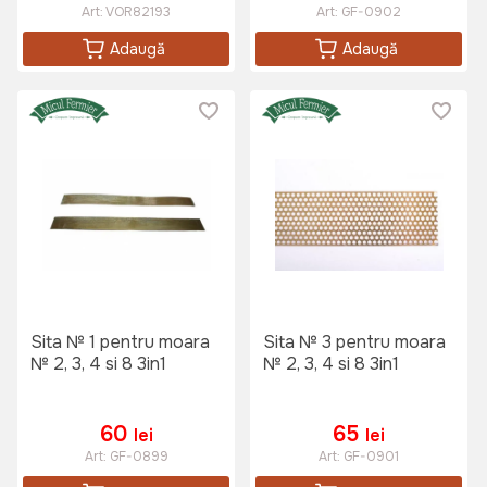
Art:
VOR82193
Art:
GF-0902
Adaugă
Adaugă
Sita № 1 pentru moara
Sita № 3 pentru moara
№ 2, 3, 4 si 8 3in1
№ 2, 3, 4 si 8 3in1
60
65
lei
lei
Art:
GF-0899
Art:
GF-0901