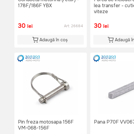
178F/186F YBX
lea transfer - cut
viteze
30
30
lei
lei
Art:
26684
Adaugă în coș
Adaugă î
Pin freza motosapa 156F
Pana P70F
VM-068-156F