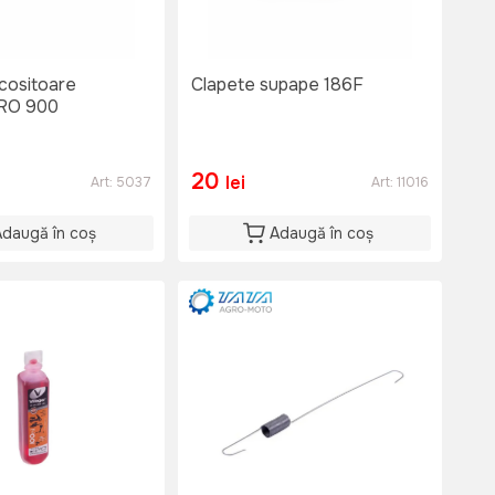
 cositoare
Clapete supape 186F
KRO 900
20
lei
Art:
5037
Art:
11016
Adaugă în coș
Adaugă în coș