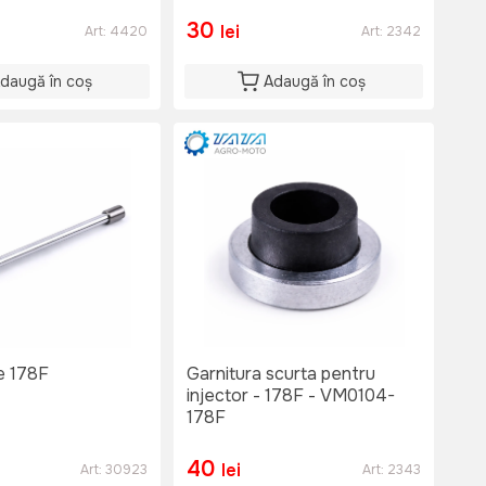
30
lei
Art:
4420
Art:
2342
daugă în coș
Adaugă în coș
e 178F
Garnitura scurta pentru
injector - 178F - VM0104-
178F
40
lei
Art:
30923
Art:
2343