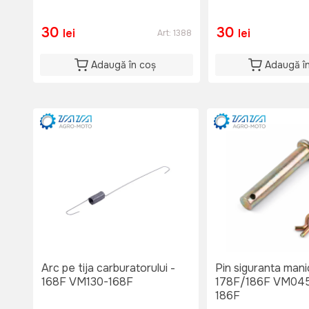
30
30
lei
lei
Art:
1388
Adaugă în coș
Adaugă î
Arc pe tija carburatorului -
Pin siguranta mani
168F VM130-168F
178F/186F VM045
186F