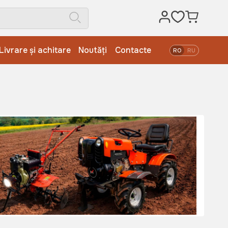
Livrare și achitare
Noutăți
Contacte
RO
RU