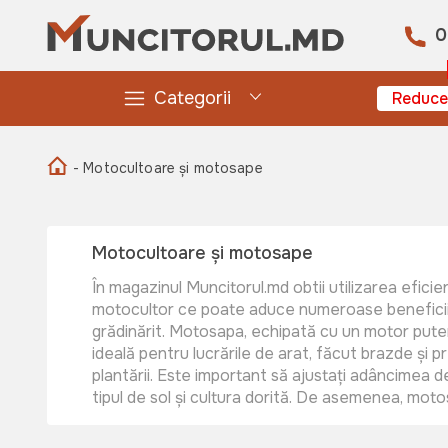
0
Categorii
Reduce
- Motocultoare și motosape
Motocultoare și motosape
În magazinul Muncitorul.md obtii utilizarea efici
motocultor ce poate aduce numeroase beneficii în
grădinărit. Motosapa, echipată cu un motor puter
ideală pentru lucrările de arat, făcut brazde și p
plantării. Este important să ajustați adâncimea d
tipul de sol și cultura dorită. De asemenea, motos
pentru amestecarea compostului sau a îngrășămin
Motocultorul, cu diverse atașamente, poate fi fol