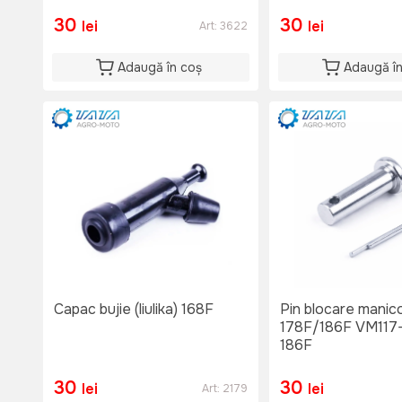
30
30
lei
lei
Art:
3622
Adaugă în coș
Adaugă î
Capac bujie (liulika) 168F
Pin blocare manico
178F/186F VM117
186F
30
30
lei
lei
Art:
2179