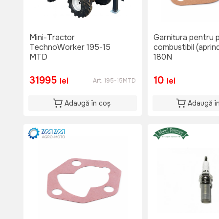
Mini-Tractor
Garnitura pentru
TechnoWorker 195-15
combustibil (aprin
MTD
180N
31995
10
lei
lei
Art:
195-15MTD
Adaugă în coș
Adaugă î