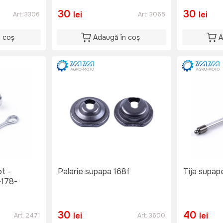
30
30
lei
lei
Art:
3306
Art:
3065
n coș
Adaugă în coș
A
t -
Palarie supapa 168f
Tija supap
-178-
30
40
lei
lei
Art:
2471
Art:
3600