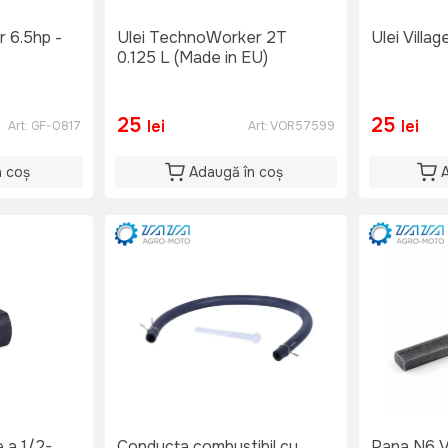
r 6.5hp -
Ulei TechnoWorker 2T
Ulei Villag
0.125 L (Made in EU)
25
25
lei
lei
Art:
GF-0817
Art:
VOR57599
n coș
Adaugă în coș
 a 1/2-
Conducta combustibil cu
P