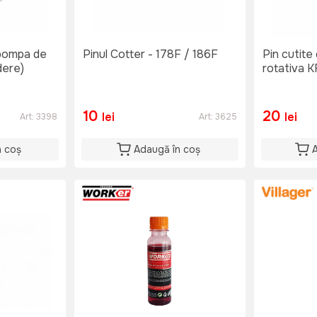
 pompa de
Pinul Cotter - 178F / 186F
Pin cutite
dere)
rotativa 
10
20
lei
lei
Art:
3398
Art:
3625
n coș
Adaugă în coș