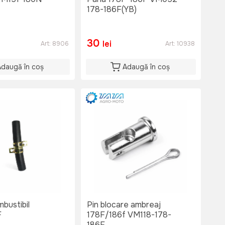
178-186F(YB)
30
lei
Art:
8906
Art:
10938
Adaugă în coș
Adaugă în coș
bustibil
Pin blocare ambreaj
F
178F/186f VM118-178-
186F