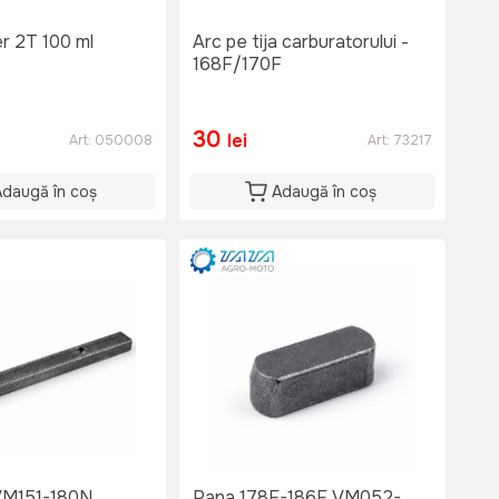
er 2T 100 ml
Arc pe tija carburatorului -
168F/170F
30
lei
Art:
050008
Art:
73217
Adaugă în coș
Adaugă în coș
ana N6 VM151-180N
Pana 178F-186F VM052-