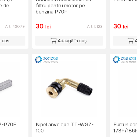
ie de
filtru pentru motor pe
benzina P70F
30
30
lei
lei
Art:
43079
Art:
5123
n coș
Adaugă în coș
 VV067-P70F
Nipel anvelope TT-WGZ-
Furtun com
100
178F/186