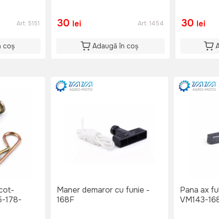
30
30
lei
lei
Art:
5151
Art:
1454
n coș
Adaugă în coș
cot-
Maner demaror cu funie -
Pana ax fu
-178-
168F
VM143-16