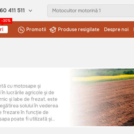
60 411 511
-30%
ri
Promotii
Produse resigilate
Despre noi
entă cu motosape și
 lucrările agricole și de
nic și labe de frezat, este
regătirea solului în vederea
e frezare în funcție de
apa poate fi utilizată și
telor în sol.
osit pentru tăierea ierbii,