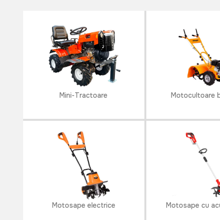
erbicidare, semănat, recoltat și chiar pentru tra
utilizarea eficientă a motosapei și motocultorului
efort, obținând rezultate mai bune în activitățile 
Mini-Tractoare
Motocultoare 
Motosape electrice
Motosape cu ac