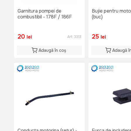
Garnitura pompei de
Bujie pentru moto
combustibil - 178F / 186F
(buc)
20
25
lei
lei
Art:
3313
Adaugă în coș
Adaugă î
Conducta motorina (retur) -
Furca de includere