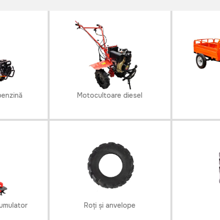
nsportul de materiale.Prin
, veți economisi timp și
agricole și de grădinărit.
benzină
Motocultoare diesel
umulator
Roți și anvelope