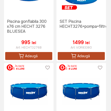
Piscina gonflabila 300
SET Piscina
x76 cm HECHT 3276
HECHT3276+pompa+filtre
BLUESEA
995
1499
lei
lei
Art:
HECHT3276B
Art:
VOR83380
Adaugă
Adaugă