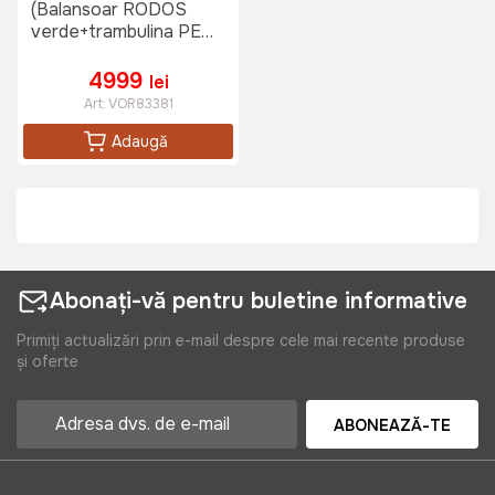
(Balansoar RODOS
verde+trambulina PE
1.82m+piscina
Hecht3276+
4999
lei
2sezlonguri Lettino
Art:
VOR83381
Fisso)
Adaugă
Abonați-vă pentru buletine informative
Primiți actualizări prin e-mail despre cele mai recente produse
și oferte
ABONEAZĂ-TE