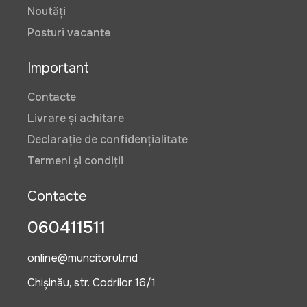
Noutăți
Posturi vacante
125 lei
Important
Kit de reparatii piscine HECHT
Contacte
061210
Livrare și achitare
Art:
HECHT06121
Declarație de confidențialitate
Termeni și condiții
55 lei
Contacte
060411511
online@muncitorul.md
Chișinău, str. Codrilor 16/1