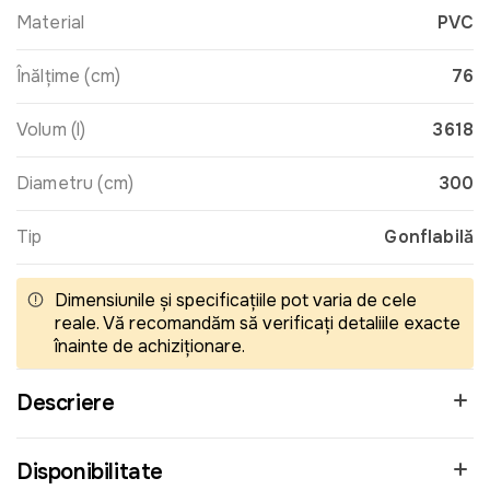
Material
PVC
Înălțime (cm)
76
Volum (l)
3618
Diametru (cm)
300
Tip
Gonflabilă
Dimensiunile și specificațiile pot varia de cele
reale. Vă recomandăm să verificați detaliile exacte
înainte de achiziționare.
Descriere
Disponibilitate