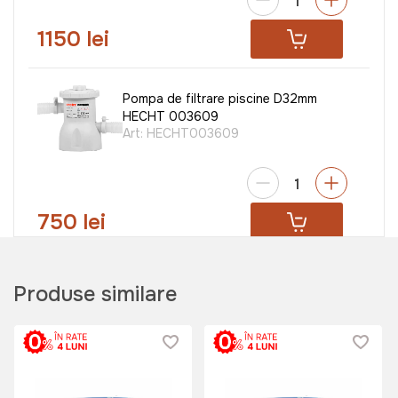
1150 lei
Pompa de filtrare piscine D32mm
HECHT 003609
Art:
HECHT003609
750 lei
Pinza de umbra triunghiulara
Produse similare
3.6mx3.6mx3.6m
Art:
G0001
445 lei