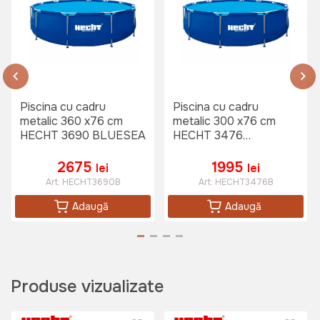
250 lei
Sezlong Katsiki (Gri deschis)
Art:
C2037A
Piscina cu cadru
Piscina cu cadru
metalic 360 x76 cm
metalic 300 x76 cm
HECHT 3690 BLUESEA
HECHT 3476
1795 lei
BLUESEA
2675
1995
lei
lei
Art:
HECHT3690B
Art:
HECHT3476B
Umbrelă de gradină Marbella (bej)
Adaugă
Adaugă
Art:
U1003B
Produse vizualizate
1695 lei