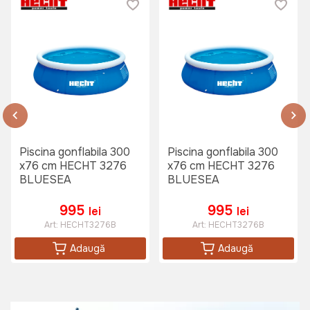
Sezlong plaja LETTINO FISSO
Art:
029088
1450 lei
999 lei
Piscina gonflabila 300
Piscina gonflabila 300
Prelata 4x5 80 g/m² Bomber
x76 cm HECHT 3276
x76 cm HECHT 3276
Art:
074662
BLUESEA
BLUESEA
995
995
lei
lei
Art:
HECHT3276B
Art:
HECHT3276B
225 lei
Adaugă
Adaugă