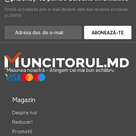
Art:
HECHT305812
Primiți actualizări prin e-mail despre cele mai recente produse
și oferte
185 lei
ABONEAZĂ-TE
Racorduri pentru furtun cu cleme
HECHT 305813
Art:
HECHT305813
“Misiunea noastră - Atingem cel mai bun echilibru
185 lei
Magazin
Despre noi
Filtru pentru cartuse de filtrare
(2buc) HECHT 029587
Reduceri
Art:
029587
Promotii