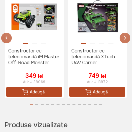
Constructor cu
Constructor cu
telecomandă iM.Master
telecomandă XTech
Off-Road Monster
UAV Carrier
Truck
349
749
lei
lei
Art:
U138069
Art:
U113972
Adaugă
Adaugă
Produse vizualizate