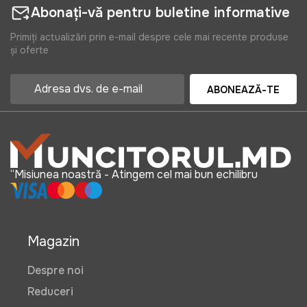
Abonați-vă pentru buletine informative
Primiți actualizări prin e-mail despre cele mai recente produse
și oferte
ABONEAZĂ-TE
“Misiunea noastră - Atingem cel mai bun echilibru
Magazin
Despre noi
Reduceri