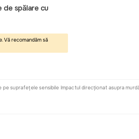
e de spălare cu
eale. Vă recomandăm să
e pe suprafețele sensibile Impactul direcționat asupra murd