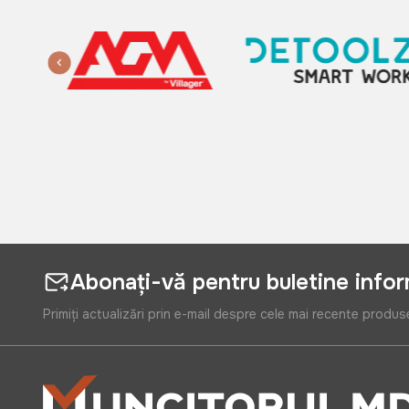
Abonați-vă pentru buletine info
Primiți actualizări prin e-mail despre cele mai recente produs