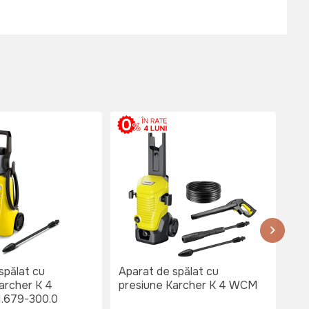
spălat cu
Aparat de spălat cu
Apa
archer K 4
presiune Karcher K 4 WCM
pre
 1.679-300.0