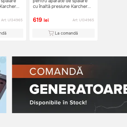
 spălare
pentru aparate de spălare
 Karcher
cu înaltă presiune Karcher
DB 145
619
lei
Art:
U134965
Art:
U134965
ndă
La comandă