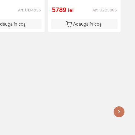
5789
2
lei
Art:
U134955
Art:
U205886
daugă în coș
Adaugă în coș