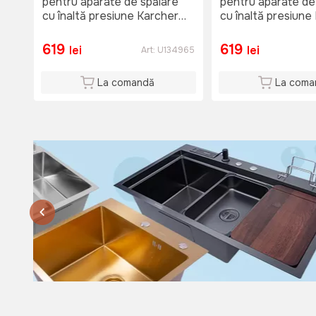
pentru aparate de spălare
pentru aparate de
cu înaltă presiune Karcher
cu înaltă presiune
DB 145
DB 145
619
619
lei
lei
Art:
U134965
La comandă
La coma