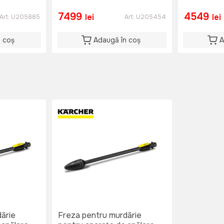
7499
4549
lei
lei
Art:
U205885
Art:
U205454
n coș
Adaugă în coș
A
ărie
Freza pentru murdărie