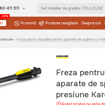
60 411 511
-30%
ri
Promotii
Produse resigilate
Despre noi
 presiune
- Freza pentru murdărie pentru aparate de spălare cu îna
Freza pentru
aparate de s
presiune Ka
Acest produs nu este di