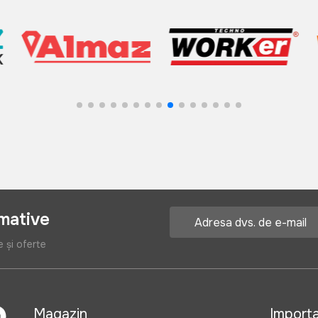
rmative
e și oferte
Magazin
Import