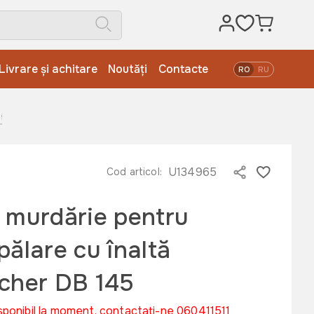
Livrare și achitare
Noutăți
Contacte
RO
RU
ltă presiune Karcher DB 145
U134965
Cod articol:
 murdărie pentru
pălare cu înaltă
rcher DB 145
sponibil la moment, contactați-ne 060411511