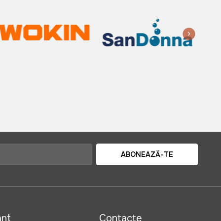
ABONEAZĂ-TE
ant
Contacte