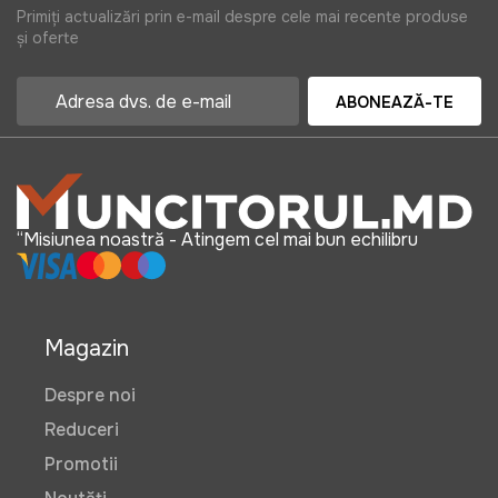
Primiți actualizări prin e-mail despre cele mai recente produse
și oferte
ABONEAZĂ-TE
“Misiunea noastră - Atingem cel mai bun echilibru
Magazin
Despre noi
Reduceri
Promotii