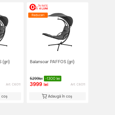
Reduceri
(gri)
Balansoar PAFFOS (gri)
5299
lei
-1300
lei
3999
lei
Art:
C6011
Art:
C6011
n coș
Adaugă în coș