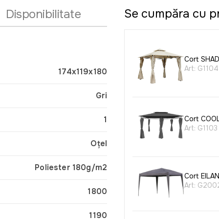
Se cumpăra cu p
Disponibilitate
Cort SHAD
Art:
G1104
174x119x180
Gri
1
Cort COO
Art:
G1103
Oțel
Poliester 180g/m2
Cort EILA
Art:
G200
1800
1190