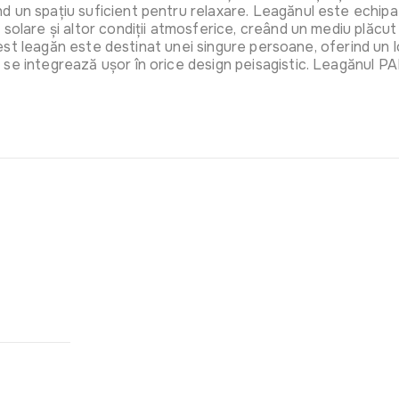
d un spațiu suficient pentru relaxare. Leagănul este echipa
 solare și altor condiții atmosferice, creând un mediu plăc
Acest leagăn este destinat unei singure persoane, oferind un lo
Trambulin
se integrează ușor în orice design peisagistic. Leagănul PAF
plasa exte
Art:
OM-71