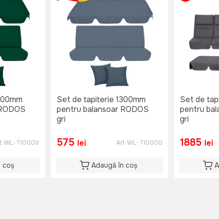
1300mm
Set de tapiterie 1300mm
Set de ta
r RODOS
pentru balansoar RODOS
pentru ba
gri
gri
575
1885
lei
lei
t:
WL-T1000V
Art:
WL-T1000G
n coș
Adaugă în coș
A