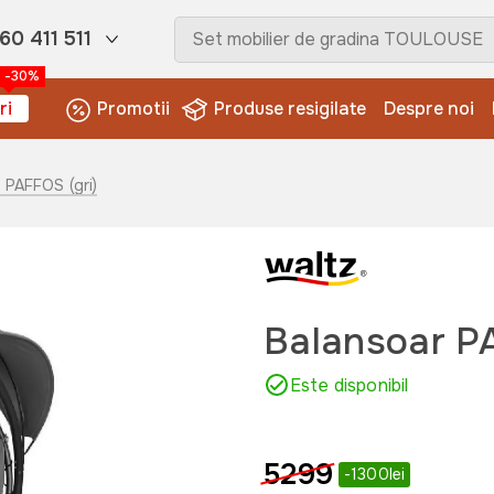
60 411 511
-30%
ri
Promotii
Produse resigilate
Despre noi
 PAFFOS (gri)
Balansoar P
Este disponibil
5299
-1300lei