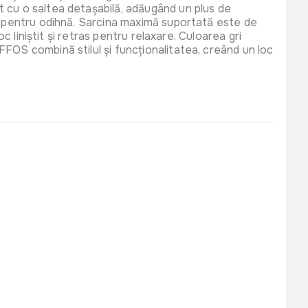
t cu o saltea detașabilă, adăugând un plus de
ut pentru odihnă. Sarcina maximă suportată este de
2999 lei
c liniștit și retras pentru relaxare. Culoarea gri
a JUMI 2.44m
FOS combină stilul și funcționalitatea, creând un loc
rna Verde
0191