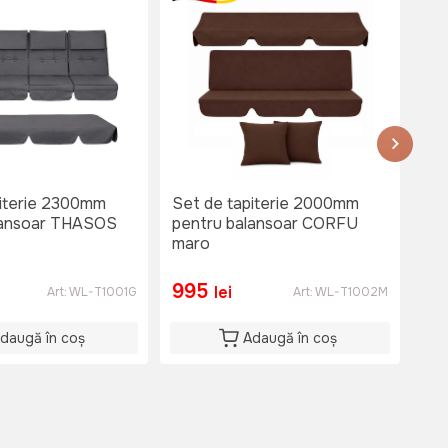
piterie 2300mm
Set de tapiterie 2000mm
Ba
lansoar THASOS
pentru balansoar CORFU
maro
995
1
lei
Art:
WL-T1001G
Art:
WL-T1002M
daugă în coș
Adaugă în coș