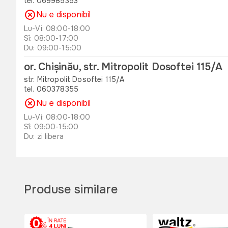
tel. 069985353
Nu e disponibil
Lu-Vi: 08:00-18:00
Sî: 08:00-17:00
Du: 09:00-15:00
or. Chișinău, str. Mitropolit Dosoftei 115/A
str. Mitropolit Dosoftei 115/A
tel. 060378355
Nu e disponibil
Lu-Vi: 08:00-18:00
Sî: 09:00-15:00
Du: zi libera
or. Orhei , str. Unirii 49 B
str. Unirii 49 B
tel. 060311173
Produse similare
Nu e disponibil
Lu-Vi: 08:00-18:00
Sî: 08:00-17:00
Du: 08:00-15:00