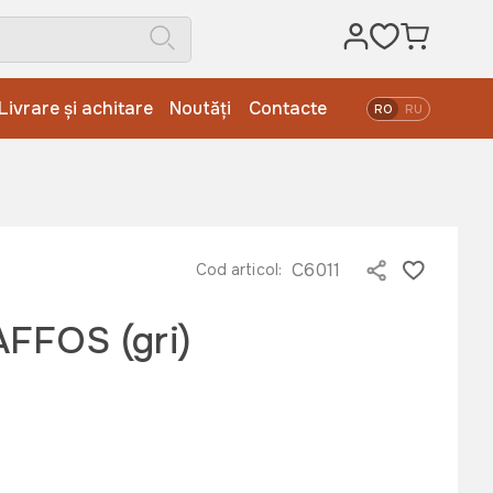
Livrare și achitare
Noutăți
Contacte
RO
RU
C6011
Cod articol:
AFFOS (gri)