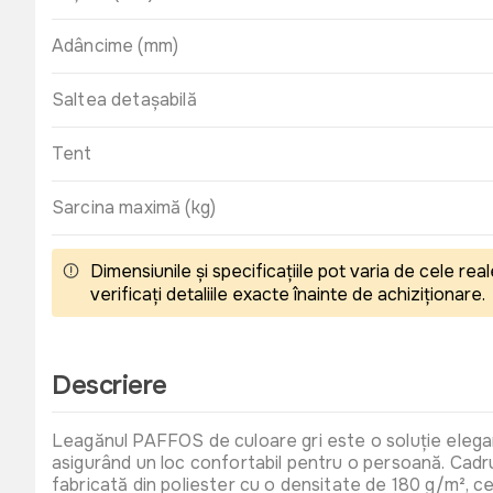
Adâncime (mm)
Saltea detașabilă
Tent
Sarcina maximă (kg)
Dimensiunile și specificațiile pot varia de cele r
verificați detaliile exacte înainte de achiziționare.
Descriere
Leagănul PAFFOS de culoare gri este o soluție elega
asigurând un loc confortabil pentru o persoană. Cadrul 
fabricată din poliester cu o densitate de 180 g/m², ce