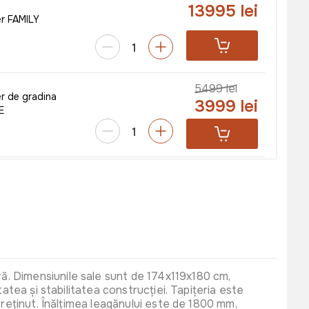
13995 lei
er FAMILY
5499 lei
er de gradina
3999 lei
E
4650 lei
er de gradina DUO
85
3399 lei
a WALTZ PI 3,05
ă. Dimensiunile sale sunt de 174x119x180 cm,
interna
atea și stabilitatea construcției. Tapițeria este
4987
treținut. Înălțimea leagănului este de 1800 mm,