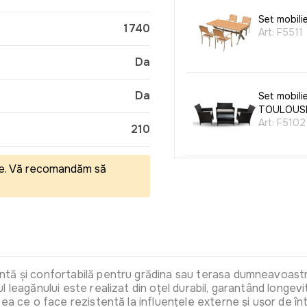
Set mobili
1740
Art:
F5511
Da
Da
Set mobili
TOULOUS
Art:
F5102
210
eale. Vă recomandăm să
Set mobili
Art:
0746
Trambulin
ntă și confortabilă pentru grădina sau terasa dumneavoastr
Gri, plasa 
leagănului este realizat din oțel durabil, garantând longevit
Art:
TW-1
ea ce o face rezistentă la influențele externe și ușor de în