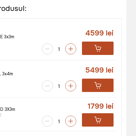
rodusul:
4599 lei
E 3x3m
5499 lei
L 3x4m
1799 lei
ND 3X3m
2