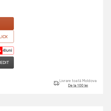
LICK
%
4luni
REDIT
Livrare toată Moldova
De la 100 lei