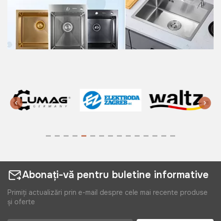
Abonați-vă pentru buletine informative
Primiți actualizări prin e-mail despre cele mai recente produse
și oferte