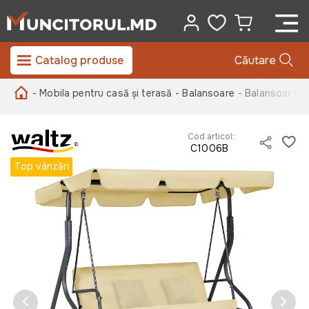
Catalog produse
Căutare
- Mobila pentru casă și terasă
- Balansoare
- Balansoar RO
Cod articol:
C1006B
Top vânzări