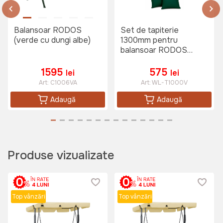
Balansoar RODOS
Set de tapiterie
1799 lei
(verde cu dungi albe)
1300mm pentru
balansoar RODOS
verde
1595
575
lei
lei
Set mobilier FAMILY
Art:
C1006VA
Art:
WL-T1000V
Art:
F5511
Adaugă
Adaugă
13995 lei
Produse vizualizate
Set mobilier de gradina DUO
Art:
074685
Top vânzări
Top vânzări