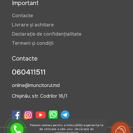
Important
Contacte
Livrare și achitare
Declarație de confidențialitate
Termeni și condiții
Contacte
060411511
online@muncitorul.md
Chișinău, str. Codrilor 16/1
Folosim cookies pentru a îmbunătăți experiența ta
de utilizare a site-ului.
Declarație de
confidențialitate