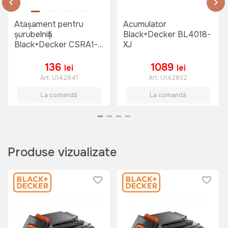
Atașament pentru
Acumulator
șurubelniță
Black+Decker BL4018-
Black+Decker CSRA1-
XJ
XJ
136
1089
lei
lei
Art:
U142841
Art:
U142832
La comandă
La comandă
Produse vizualizate