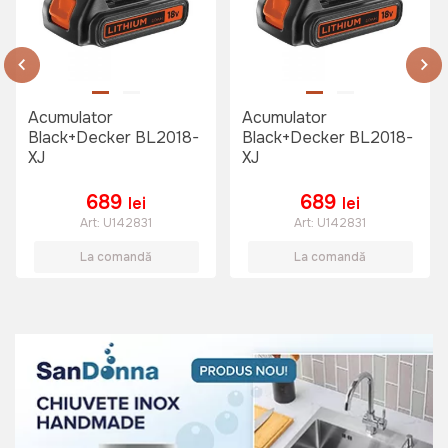
Acumulator
Acumulator
Black+Decker BL2018-
Black+Decker BL2018-
XJ
XJ
689
689
lei
lei
Art:
U142831
Art:
U142831
La comandă
La comandă