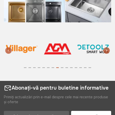
Abonați-vă pentru buletine informative
Primiți actualizări prin e-mail despre cele mai recente produse
și oferte