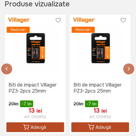
Produse vizualizate
Reduceri
Reduceri
Biti de impact Villager
Biti de impact Villager
PZ3-2pcs 25mm
PZ3-2pcs 25mm
20
lei
-7
lei
20
lei
-7
lei
13
13
lei
lei
Art:
059892
Art:
059892
Adaugă
Adaugă