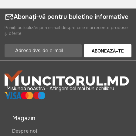
Abonați-vă pentru buletine informative
Primiți actualizări prin e-mail despre cele mai recente produse
și oferte
ABONEAZĂ-TE
“Misiunea noastră - Atingem cel mai bun echilibru
Magazin
Despre noi