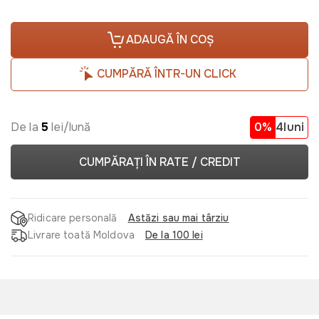
ADAUGĂ ÎN COȘ
CUMPĂRĂ ÎNTR-UN CLICK
De la
5
lei/lună
0%
4luni
CUMPĂRAȚI ÎN RATE / CREDIT
Ridicare personală
Astăzi sau mai târziu
Livrare toată Moldova
De la 100 lei