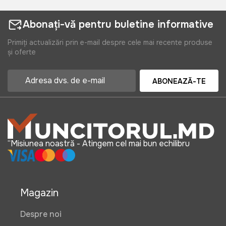
Abonați-vă pentru buletine informative
Primiți actualizări prin e-mail despre cele mai recente produse
și oferte
ABONEAZĂ-TE
“Misiunea noastră - Atingem cel mai bun echilibru
Magazin
Despre noi