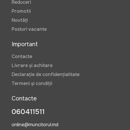
Reduceri
Promotii
Noutăți
Posturi vacante
Important
Contacte
Livrare și achitare
Declarație de confidențialitate
Termeni și condiții
Contacte
060411511
online@muncitorul.md