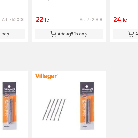
22
24
lei
lei
Art:
752006
Art:
752008
n coș
Adaugă în coș
A