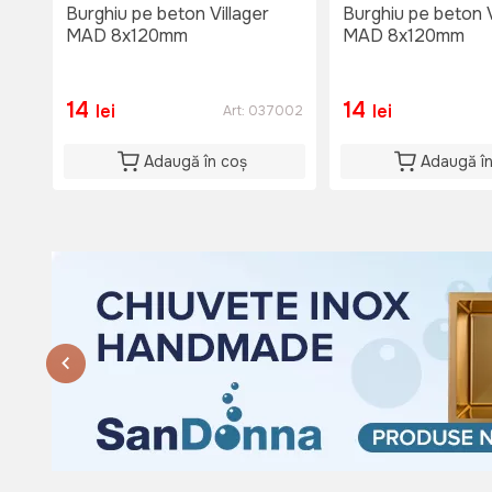
Du: 08:00 - 15:00
Burghiu pe beton Villager
Burghiu pe beton V
MAD 8x120mm
MAD 8x120mm
14
14
lei
lei
Art:
037002
Adaugă în coș
Adaugă î