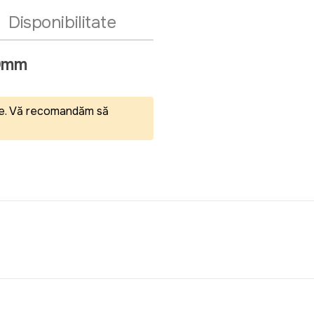
Disponibilitate
20mm
eale. Vă recomandăm să