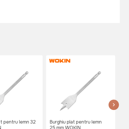
at pentru lemn 32
Burghiu plat pentru lemn
Bur
N
25 mm WOKIN
22