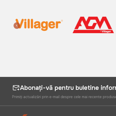
Abonați-vă pentru buletine info
Primiți actualizări prin e-mail despre cele mai recente produs