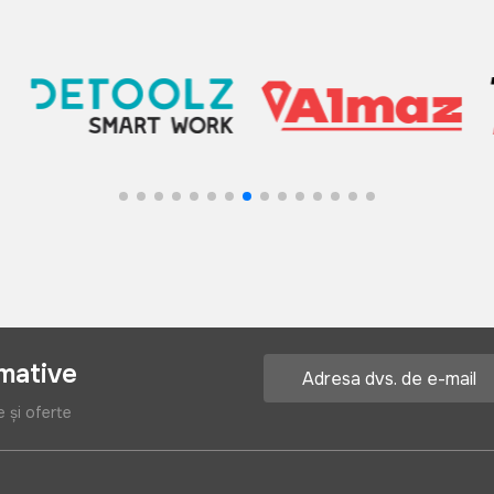
rmative
e și oferte