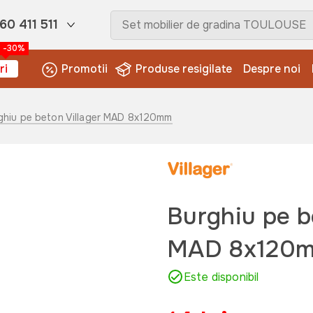
60 411 511
-30%
ri
Promotii
Produse resigilate
Despre noi
ghiu pe beton Villager MAD 8x120mm
Burghiu pe b
MAD 8x120
Este disponibil