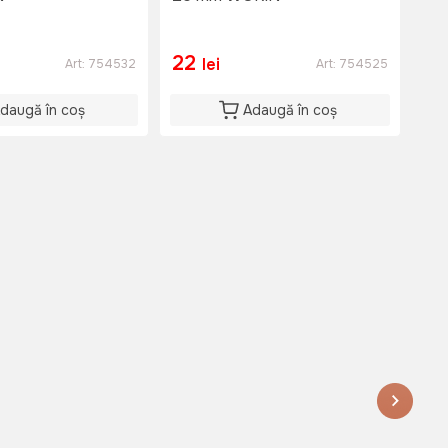
22
2
lei
Art:
754532
Art:
754525
daugă în coș
Adaugă în coș