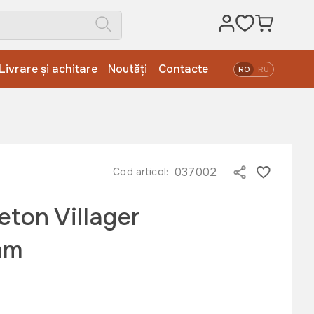
Livrare și achitare
Noutăți
Contacte
RO
RU
037002
Cod articol:
eton Villager
mm