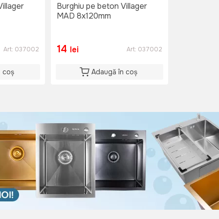
illager
Burghiu pe beton Villager
MAD 8x120mm
14
lei
Art:
037002
Art:
037002
n coș
Adaugă în coș