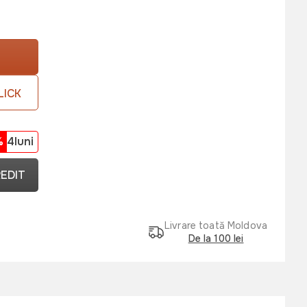
LICK
%
4luni
REDIT
Livrare toată Moldova
De la 100 lei