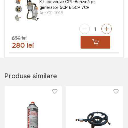
Kit conversie GPL-Benzină pt
generator 5CP 6.5CP 7CP
Art:
GF-1018
650 lei
280 lei
Produse similare