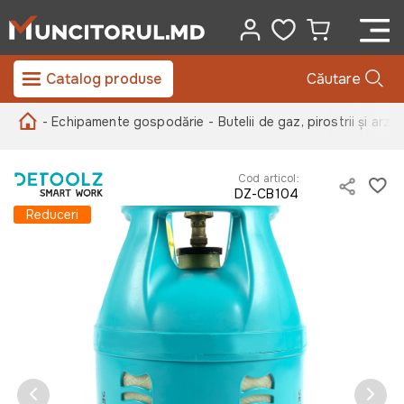
Catalog produse
Căutare
- Echipamente gospodărie
- Butelii de gaz, pirostrii și arză
Cod articol:
DZ-CB104
Reduceri