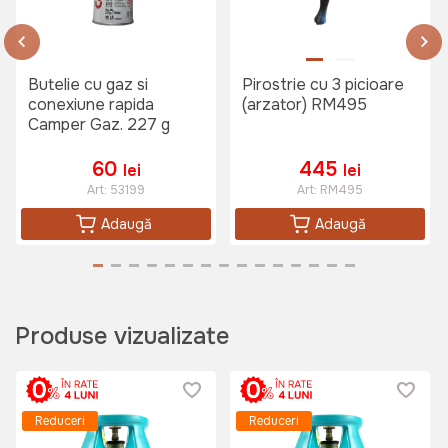
Butelie cu gaz si
Pirostrie cu 3 picioare
conexiune rapida
(arzator) RM495
Camper Gaz. 227 g
60
445
lei
lei
Art:
53199
Art:
RM495
Adaugă
Adaugă
Produse vizualizate
Reduceri
Reduceri