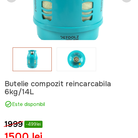
Butelie compozit reincarcabila
6kg/14L
Este disponibil
1999
-499lei
1500 lei