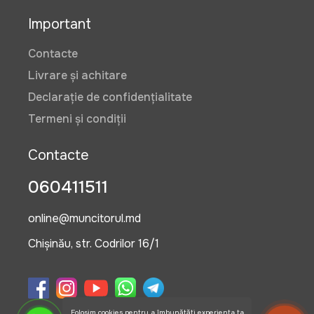
Important
Contacte
Livrare și achitare
Declarație de confidențialitate
Termeni și condiții
Contacte
060411511
online@muncitorul.md
Chișinău, str. Codrilor 16/1
Folosim cookies pentru a îmbunătăți experiența ta